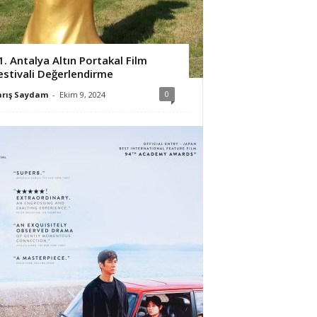
1. Antalya Altın Portakal Film
estivali Değerlendirme
0
arış Saydam
-
Ekim 9, 2024