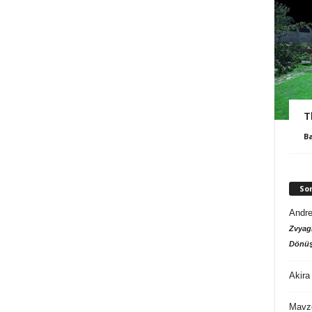
T
B
So
Andre
Zvyagi
Dönüş
Akira
Mavz