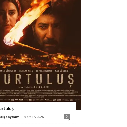
urtuluş
0
arış Saydam
-
Mart 16, 2026