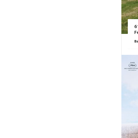
6
F
B