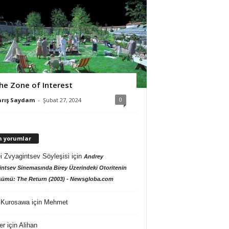
he Zone of Interest
0
arış Saydam
-
Şubat 27, 2024
n yorumlar
i Zvyagintsev Söyleşisi
için
Andrey
ntsev Sinemasında Birey Üzerindeki Otoritenin
ümü: The Return (2003) - Newsgloba.com
 Kurosawa
için
Mehmet
er
için
Alihan