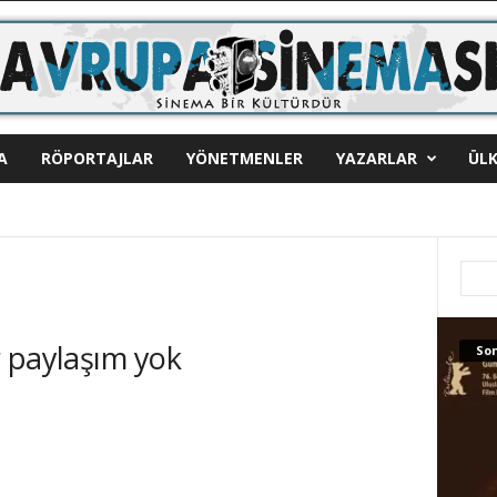
A
RÖPORTAJLAR
YÖNETMENLER
YAZARLAR
ÜLK
 paylaşım yok
Son