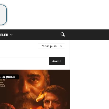
ELER
Yorum puanı
 Eleştiriler