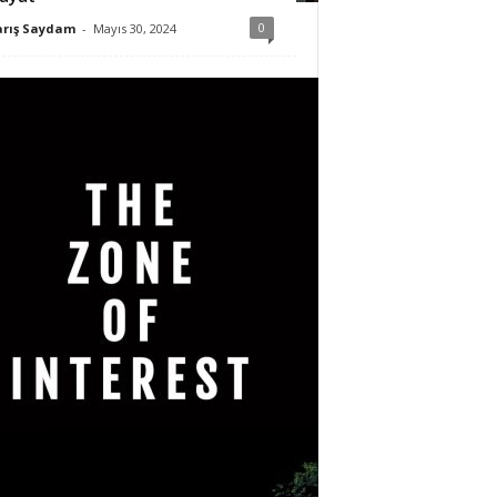
0
arış Saydam
-
Mayıs 30, 2024