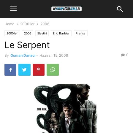
Home
2000'ler
2006
2000'ler
2006
Elestiri
Eric Barbier
Fransa
Le Serpent
0
By
Osman Danacı
-
Haziran 15, 2008