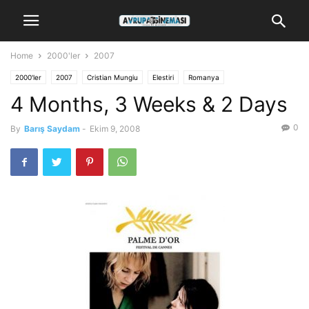
Home
2000'ler
2007
2000'ler
2007
Cristian Mungiu
Elestiri
Romanya
4 Months, 3 Weeks & 2 Days
0
By
Barış Saydam
-
Ekim 9, 2008