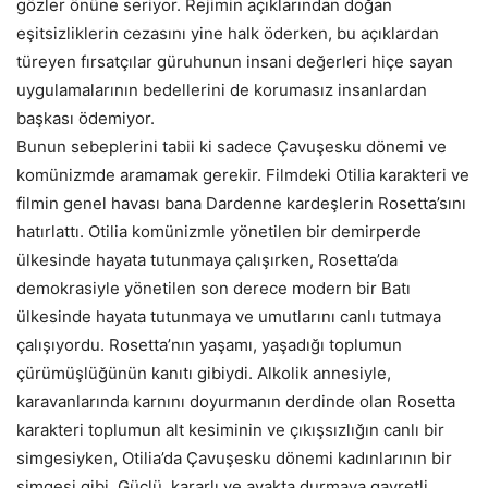
gözler önüne seriyor. Rejimin açıklarından doğan
eşitsizliklerin cezasını yine halk öderken, bu açıklardan
türeyen fırsatçılar güruhunun insani değerleri hiçe sayan
uygulamalarının bedellerini de korumasız insanlardan
başkası ödemiyor.
Bunun sebeplerini tabii ki sadece Çavuşesku dönemi ve
komünizmde aramamak gerekir. Filmdeki Otilia karakteri ve
filmin genel havası bana Dardenne kardeşlerin Rosetta’sını
hatırlattı. Otilia komünizmle yönetilen bir demirperde
ülkesinde hayata tutunmaya çalışırken, Rosetta’da
demokrasiyle yönetilen son derece modern bir Batı
ülkesinde hayata tutunmaya ve umutlarını canlı tutmaya
çalışıyordu. Rosetta’nın yaşamı, yaşadığı toplumun
çürümüşlüğünün kanıtı gibiydi. Alkolik annesiyle,
karavanlarında karnını doyurmanın derdinde olan Rosetta
karakteri toplumun alt kesiminin ve çıkışsızlığın canlı bir
simgesiyken, Otilia’da Çavuşesku dönemi kadınlarının bir
simgesi gibi. Güçlü, kararlı ve ayakta durmaya gayretli