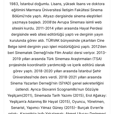
1983, İstanbul doğumlu. Lisans, yüksek lisans ve doktora
eğitimini Marmara Üniversitesi İletişim Fakültesi Sinema
Bölümü'nde yaptı. Altyazı dergisinde sinema eleştirileri
yazmaya başladı. 2008’de Avrupa Sineması isimli web
sitesini kurdu. 2011-2014 yılları arasında Hayal Perdesi
dergisinde web sitesi editörlüğü yaptı ve derginin yayın
kurulunda görev aldı. TÜRVAK bünyesinde çıkartılan Cine
Belge isimli derginin yazı işleri müdürlüğünü yaptı. 2012’den
beri Sinematek Derneği’nde Film Analizi dersi veriyor. 2013-
2019 yılları arasında Türk Sineması Araştırmaları (TSA)
projesinde koordinatör yardımcılığı ve içerik editörü olarak
görev yaptı. 2018-2020 yılları arasında İstanbul Şehir
Üniversitesi'nde ders verdi. 2018-2021 yılları arasında
Sinema Yazarları Derneği'nin (SİYAD) genel sekreterliğini
üstlendi. Ayrıca Giovanni Scognamillo’nun Gözüyle
Yeşilçam(2011), Sinemada Tarih Yazımı (2015), Erol Ağakay:
Yeşilçam’a Adanmış Bir Hayat (2015), Oyuncu, Yönetmen,
Senarist, Yapımcı Yılmaz Güney (2015)- Burçak Evren'le
ortak-, Karanlıkta Işığı Yakalamak: Ahmet Uluçay Derlemesi