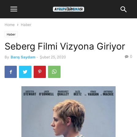
Home
Haber
Haber
Seberg Filmi Vizyona Giriyor
0
By
Barış Saydam
-
Şubat 25, 2020