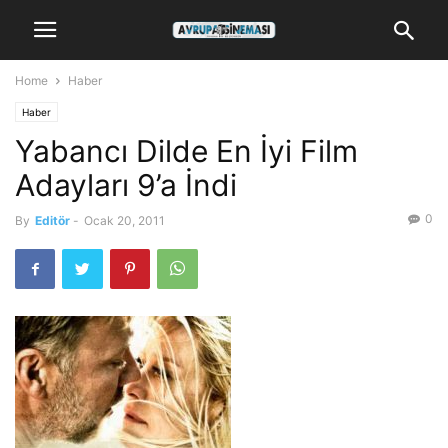
Home
Haber
Haber
Yabancı Dilde En İyi Film
Adayları 9’a İndi
0
By
Editör
-
Ocak 20, 2011