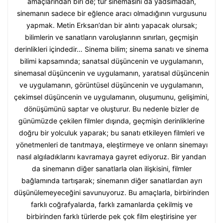
amaçlarından biri de; tür sinemasını da yadsımadan,
sinemanın sadece bir eğlence aracı olmadığının vurgusunu
yapmak. Metin Erksan’dan bir alıntı yapacak olursak;
bilimlerin ve sanatların varoluşlarının sınırları, geçmişin
derinlikleri içindedir… Sinema bilim; sinema sanatı ve sinema
bilimi kapsamında; sanatsal düşüncenin ve uygulamanın,
sinemasal düşüncenin ve uygulamanın, yaratısal düşüncenin
ve uygulamanın, görüntüsel düşüncenin ve uygulamanın,
çekimsel düşüncenin ve uygulamanın, oluşumunu, gelişimini,
dönüşümünü saptar ve oluşturur. Bu nedenle bizler de
günümüzde çekilen filmler dışında, geçmişin derinliklerine
doğru bir yolculuk yaparak; bu sanatı etkileyen filmleri ve
yönetmenleri de tanıtmaya, eleştirmeye ve onların sinemayı
nasıl algıladıklarını kavramaya gayret ediyoruz. Bir yandan
da sinemanın diğer sanatlarla olan ilişkisini, filmler
bağlamında tartışarak; sinemanın diğer sanatlardan ayrı
düşünülemeyeceğini savunuyoruz. Bu amaçlarla, birbirinden
farklı coğrafyalarda, farklı zamanlarda çekilmiş ve
birbirinden farklı türlerde pek çok film eleştirisine yer