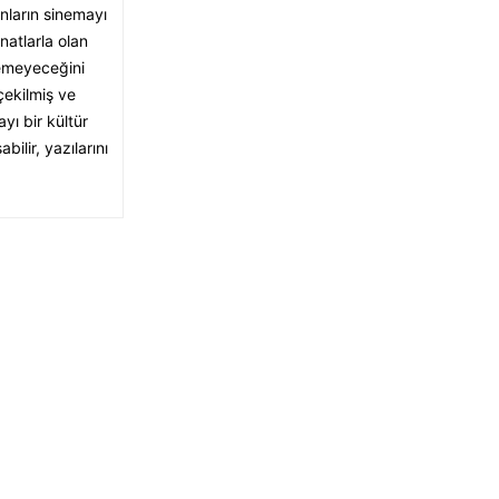
nların sinemayı
natlarla olan
lemeyeceğini
çekilmiş ve
yı bir kültür
ilir, yazılarını