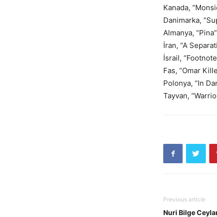
Kanada, “Monsie
Danimarka, “Sup
Almanya, “Pina
İran, “A Separa
İsrail, “Footno
Fas, “Omar Kil
Polonya, “In Da
Tayvan, “Warrio
Previous article
Nuri Bilge Ceyl