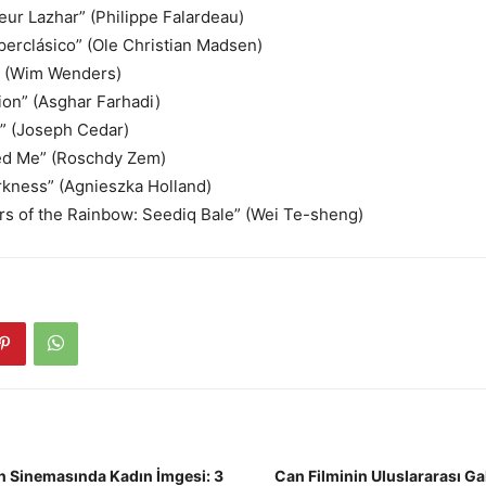
ur Lazhar” (Philippe Falardeau)
erclásico” (Ole Christian Madsen)
” (Wim Wenders)
tion” (Asghar Farhadi)
te” (Joseph Cedar)
led Me” (Roschdy Zem)
rkness” (Agnieszka Holland)
rs of the Rainbow: Seediq Bale” (Wei Te-sheng)
an Sinemasında Kadın İmgesi: 3
Can Filminin Uluslararası Ga