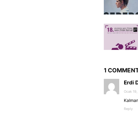
1 COMMEN
Erdi 
Ocak 19,
Kalmam
Reply