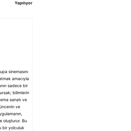
Yapılıyor
rupa sinemasını
aratmak amacıyla
anın sadece bir
rsak; bilimlerin
inema sanatı ve
şüncenin ve
ygulamanın,
 oluşturur. Bu
 bir yolculuk