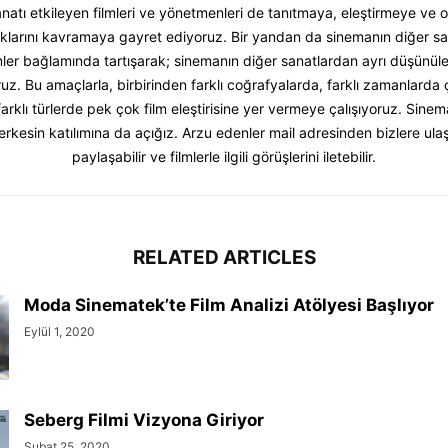
natı etkileyen filmleri ve yönetmenleri de tanıtmaya, eleştirmeye ve o
dıklarını kavramaya gayret ediyoruz. Bir yandan da sinemanın diğer sa
 filmler bağlamında tartışarak; sinemanın diğer sanatlardan ayrı düşünü
z. Bu amaçlarla, birbirinden farklı coğrafyalarda, farklı zamanlarda 
farklı türlerde pek çok film eleştirisine yer vermeye çalışıyoruz. Sinema
rkesin katılımına da açığız. Arzu edenler mail adresinden bizlere ulaşab
paylaşabilir ve filmlerle ilgili görüşlerini iletebilir.
RELATED ARTICLES
Moda Sinematek’te Film Analizi Atölyesi Başlıyor
Eylül 1, 2020
Seberg Filmi Vizyona Giriyor
Şubat 25, 2020