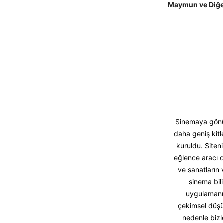
Maymun ve Diğe
Sinemaya gönül
daha geniş kitl
kuruldu. Siten
eğlence aracı o
ve sanatların 
sinema bil
uygulamanı
çekimsel düşü
nedenle bizl