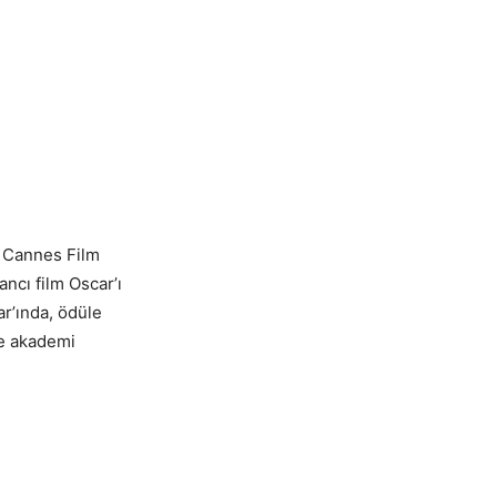
n Cannes Film
ncı film Oscar’ı
ar’ında, ödüle
te akademi