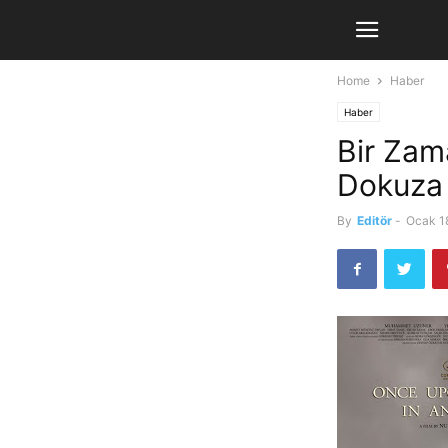
Home
Haber
Haber
Bir Zam
Dokuza
By
Editör
-
Ocak 1