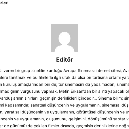
rleri
Editör
 veren bir grup sinefilin kurduğu Avrupa Sineması internet sitesi, Av
elere tanıtmak ve bu filmlerle ilgili ufak da olsa bir tartışma ortamı y
in kuruluş amaçlarından biri de; tür sinemasını da yadsımadan, sinem
lmadığının vurgusunu yapmak. Metin Erksan’dan bir alıntı yapacak olu
varoluşlarının sınırları, geçmişin derinlikleri içindedir… Sinema bilim; s
imi kapsamında; sanatsal düşüncenin ve uygulamanın, sinemasal dü
n, yaratısal düşüncenin ve uygulamanın, görüntüsel düşüncenin ve u
ncenin ve uygulamanın, oluşumunu, gelişimini, dönüşümünü saptar ve
er de günümüzde çekilen filmler dışında, geçmişin derinliklerine doğru