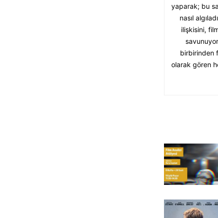
yaparak; bu sa
nasıl algıla
ilişkisini,
savunuyoru
birbirinden 
olarak gören he