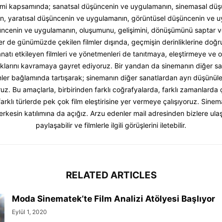
imi kapsamında; sanatsal düşüncenin ve uygulamanın, sinemasal dü
n, yaratısal düşüncenin ve uygulamanın, görüntüsel düşüncenin ve u
ncenin ve uygulamanın, oluşumunu, gelişimini, dönüşümünü saptar ve
er de günümüzde çekilen filmler dışında, geçmişin derinliklerine doğru
natı etkileyen filmleri ve yönetmenleri de tanıtmaya, eleştirmeye ve o
dıklarını kavramaya gayret ediyoruz. Bir yandan da sinemanın diğer sa
 filmler bağlamında tartışarak; sinemanın diğer sanatlardan ayrı düşünü
z. Bu amaçlarla, birbirinden farklı coğrafyalarda, farklı zamanlarda 
farklı türlerde pek çok film eleştirisine yer vermeye çalışıyoruz. Sinema
rkesin katılımına da açığız. Arzu edenler mail adresinden bizlere ulaşab
paylaşabilir ve filmlerle ilgili görüşlerini iletebilir.
RELATED ARTICLES
Moda Sinematek’te Film Analizi Atölyesi Başlıyor
Eylül 1, 2020