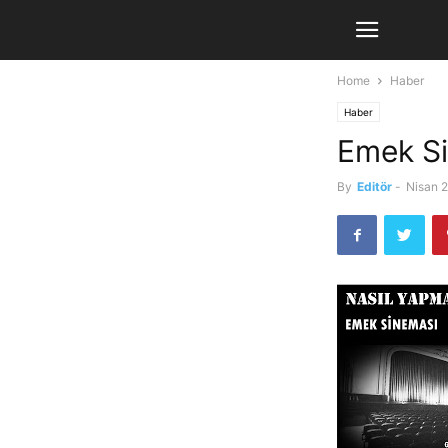
Home
Haber
Haber
Emek Si
By
Editör
-
Nisan 2