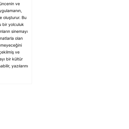
şüncenin ve
ygulamanın,
 oluşturur. Bu
 bir yolculuk
nların sinemayı
natlarla olan
lemeyeceğini
çekilmiş ve
yı bir kültür
ilir, yazılarını