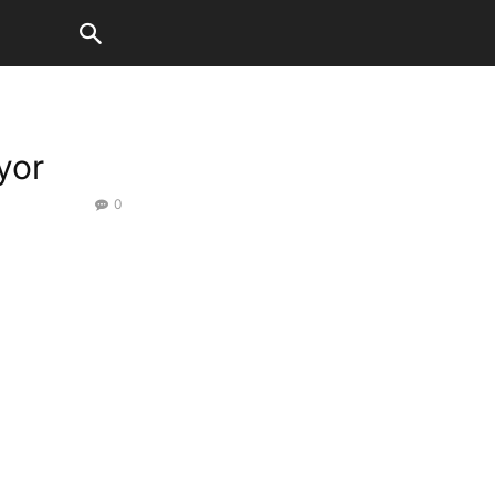
yor
0