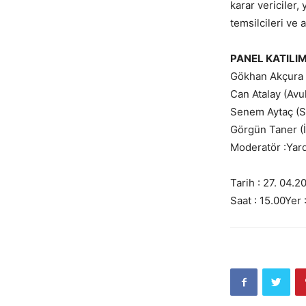
karar vericiler,
temsilcileri ve 
PANEL KATILIM
Gökhan Akçura (
Can Atalay (Av
Senem Aytaç (S
Görgün Taner (İ
Moderatör :Yard.
Tarih : 27. 04.
Saat : 15.00Yer