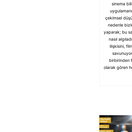
sinema bil
uygulamanı
çekimsel düşü
nedenle bizl
yaparak; bu sa
nasıl algıla
ilişkisini,
savunuyoru
birbirinden 
olarak gören he