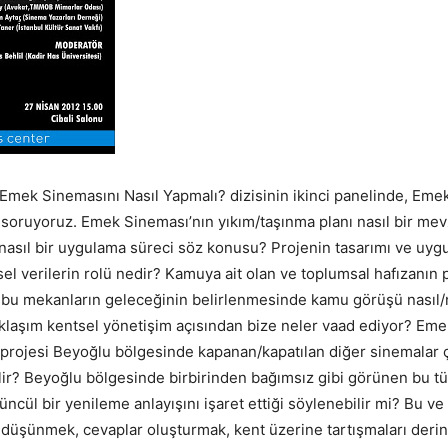
 Emek Sinemasını Nasıl Yapmalı? dizisinin ikinci panelinde, Em
 soruyoruz. Emek Sineması’nın yıkım/taşınma planı nasıl bir me
asıl bir uygulama süreci söz konusu? Projenin tasarımı ve uyg
el verilerin rolü nedir? Kamuya ait olan ve toplumsal hafızanın 
 bu mekanların geleceğinin belirlenmesinde kamu görüşü nasıl/
laşım kentsel yönetişim açısından bize neler vaad ediyor? Eme
projesi Beyoğlu bölgesinde kapanan/kapatılan diğer sinemalar
ilir? Beyoğlu bölgesinde birbirinden bağımsız gibi görünen bu tü
ncül bir yenileme anlayışını işaret ettiği söylenebilir mi? Bu ve
 düşünmek, cevaplar oluşturmak, kent üzerine tartışmaları deri