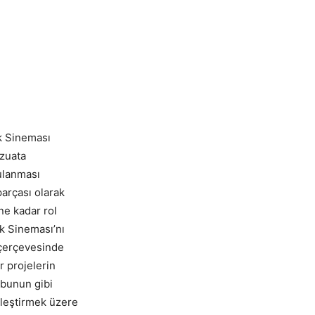
ek Sineması
vzuata
ulanması
parçası olarak
ne kadar rol
k Sineması’nı
 çerçevesinde
r projelerin
 bunun gibi
nleştirmek üzere