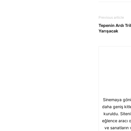
Previous article
Tepenin Ardı Tri
Yarışacak
Sinemaya gönül
daha geniş kitl
kuruldu. Siten
eğlence aracı o
ve sanatların 