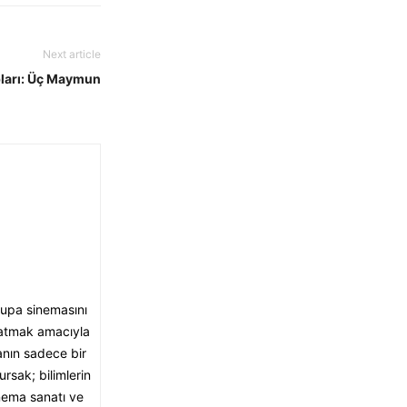
Next article
pları: Üç Maymun
rupa sinemasını
aratmak amacıyla
anın sadece bir
rsak; bilimlerin
inema sanatı ve