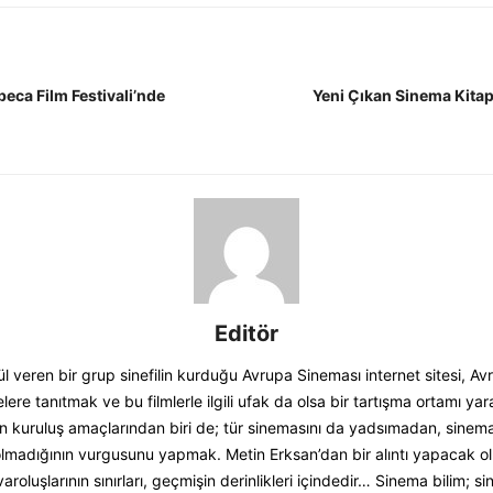
beca Film Festivali’nde
Yeni Çıkan Sinema Kita
Editör
 veren bir grup sinefilin kurduğu Avrupa Sineması internet sitesi, Av
elere tanıtmak ve bu filmlerle ilgili ufak da olsa bir tartışma ortamı y
in kuruluş amaçlarından biri de; tür sinemasını da yadsımadan, sinem
lmadığının vurgusunu yapmak. Metin Erksan’dan bir alıntı yapacak olu
varoluşlarının sınırları, geçmişin derinlikleri içindedir… Sinema bilim; s