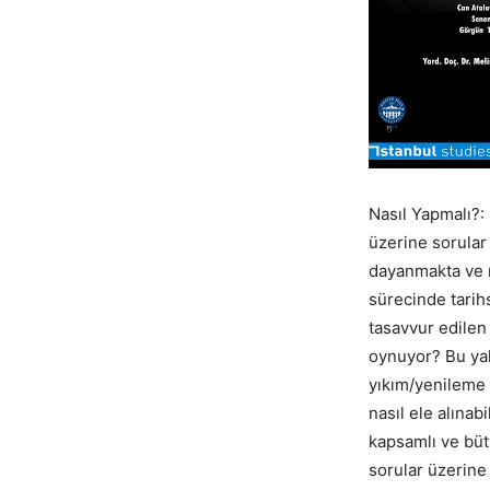
Nasıl Yapmalı?:
üzerine sorular
dayanmakta ve n
sürecinde tarihs
tasavvur edilen
oynuyor? Bu yak
yıkım/yenileme 
nasıl ele alınab
kapsamlı ve bütü
sorular üzerine