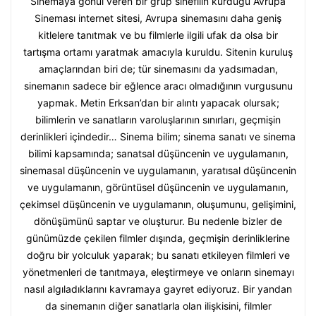
Sinemaya gönül veren bir grup sinefilin kurduğu Avrupa
Sineması internet sitesi, Avrupa sinemasını daha geniş
kitlelere tanıtmak ve bu filmlerle ilgili ufak da olsa bir
tartışma ortamı yaratmak amacıyla kuruldu. Sitenin kuruluş
amaçlarından biri de; tür sinemasını da yadsımadan,
sinemanın sadece bir eğlence aracı olmadığının vurgusunu
yapmak. Metin Erksan’dan bir alıntı yapacak olursak;
bilimlerin ve sanatların varoluşlarının sınırları, geçmişin
derinlikleri içindedir… Sinema bilim; sinema sanatı ve sinema
bilimi kapsamında; sanatsal düşüncenin ve uygulamanın,
sinemasal düşüncenin ve uygulamanın, yaratısal düşüncenin
ve uygulamanın, görüntüsel düşüncenin ve uygulamanın,
çekimsel düşüncenin ve uygulamanın, oluşumunu, gelişimini,
dönüşümünü saptar ve oluşturur. Bu nedenle bizler de
günümüzde çekilen filmler dışında, geçmişin derinliklerine
doğru bir yolculuk yaparak; bu sanatı etkileyen filmleri ve
yönetmenleri de tanıtmaya, eleştirmeye ve onların sinemayı
nasıl algıladıklarını kavramaya gayret ediyoruz. Bir yandan
da sinemanın diğer sanatlarla olan ilişkisini, filmler