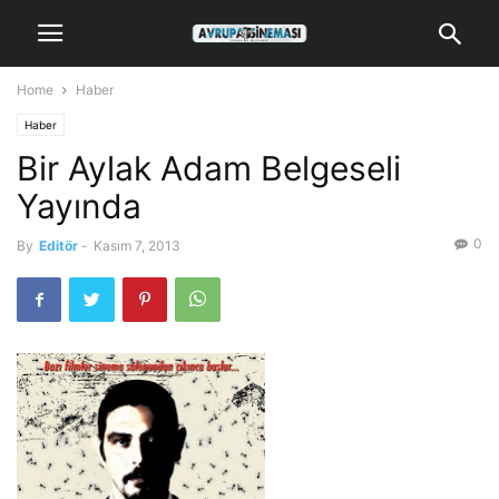
Home
Haber
Haber
Bir Aylak Adam Belgeseli
Yayında
0
By
Editör
-
Kasım 7, 2013