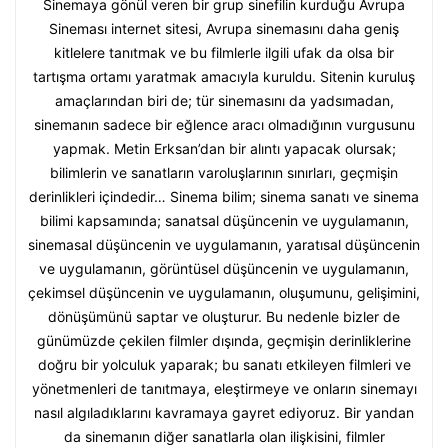
Sinemaya gönül veren bir grup sinefilin kurduğu Avrupa
Sineması internet sitesi, Avrupa sinemasını daha geniş
kitlelere tanıtmak ve bu filmlerle ilgili ufak da olsa bir
tartışma ortamı yaratmak amacıyla kuruldu. Sitenin kuruluş
amaçlarından biri de; tür sinemasını da yadsımadan,
sinemanın sadece bir eğlence aracı olmadığının vurgusunu
yapmak. Metin Erksan’dan bir alıntı yapacak olursak;
bilimlerin ve sanatların varoluşlarının sınırları, geçmişin
derinlikleri içindedir… Sinema bilim; sinema sanatı ve sinema
bilimi kapsamında; sanatsal düşüncenin ve uygulamanın,
sinemasal düşüncenin ve uygulamanın, yaratısal düşüncenin
ve uygulamanın, görüntüsel düşüncenin ve uygulamanın,
çekimsel düşüncenin ve uygulamanın, oluşumunu, gelişimini,
dönüşümünü saptar ve oluşturur. Bu nedenle bizler de
günümüzde çekilen filmler dışında, geçmişin derinliklerine
doğru bir yolculuk yaparak; bu sanatı etkileyen filmleri ve
yönetmenleri de tanıtmaya, eleştirmeye ve onların sinemayı
nasıl algıladıklarını kavramaya gayret ediyoruz. Bir yandan
da sinemanın diğer sanatlarla olan ilişkisini, filmler