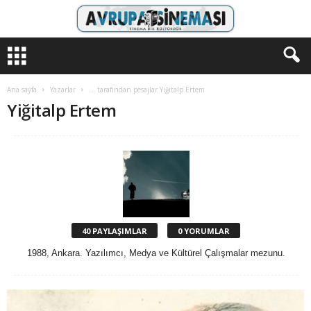
A
v
r
u
Ana sayfa
Yazarlar
… tarafından pesajlar Yiğitalp Ertem
p
Yiğitalp Ertem
a
S
i
n
e
m
a
s
40 PAYLAŞIMLAR
0 YORUMLAR
ı
1988, Ankara. Yazılımcı, Medya ve Kültürel Çalışmalar mezunu.