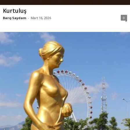
Kurtuluş
Barış Saydam
-
Mart 16, 2026
0