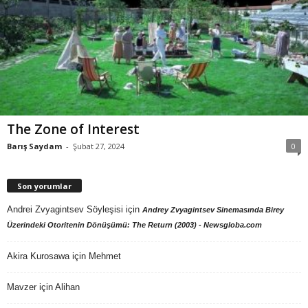
The Zone of Interest
Barış Saydam
-
Şubat 27, 2024
0
Son yorumlar
Andrei Zvyagintsev Söyleşisi
için
Andrey Zvyagintsev Sinemasında Birey
Üzerindeki Otoritenin Dönüşümü: The Return (2003) - Newsgloba.com
Akira Kurosawa
için
Mehmet
Mavzer
için
Alihan