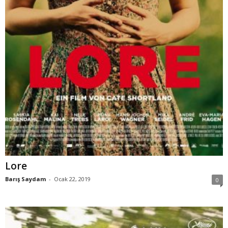
Lore
Barış Saydam
-
Ocak 22, 2019
0