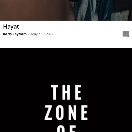
Hayat
Barış Saydam
-
Mayıs 30, 2024
0