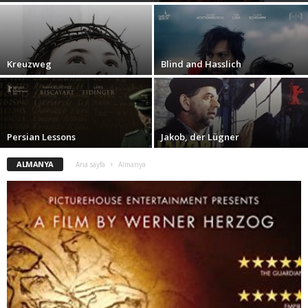
Kreuzweg
Blind and Hasslich
Persian Lessons
Jakob, der Lügner
ALMANYA
Ana sayfa
Almanya