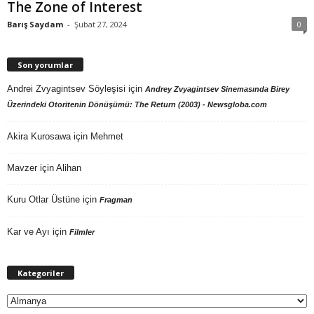
The Zone of Interest
Barış Saydam
-
Şubat 27, 2024
0
Son yorumlar
Andrei Zvyagintsev Söyleşisi
için
Andrey Zvyagintsev Sinemasında Birey
Üzerindeki Otoritenin Dönüşümü: The Return (2003) - Newsgloba.com
Akira Kurosawa
için
Mehmet
Mavzer
için
Alihan
Kuru Otlar Üstüne
için
Fragman
Kar ve Ayı
için
Filmler
Kategoriler
Kategoriler