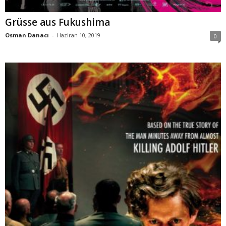
Grüsse aus Fukushima
Osman Danacı
-
Haziran 10, 2019
0