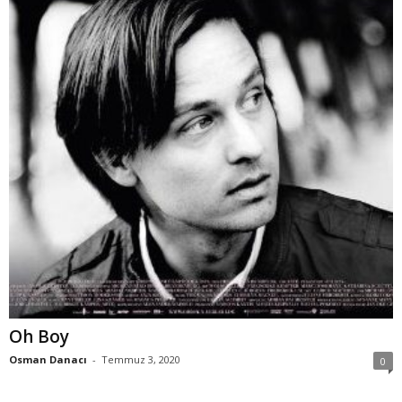
Oh Boy
Osman Danacı
-
Temmuz 3, 2020
0