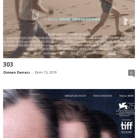
303
Osman Danacı
-
Ekim 15, 2019
0