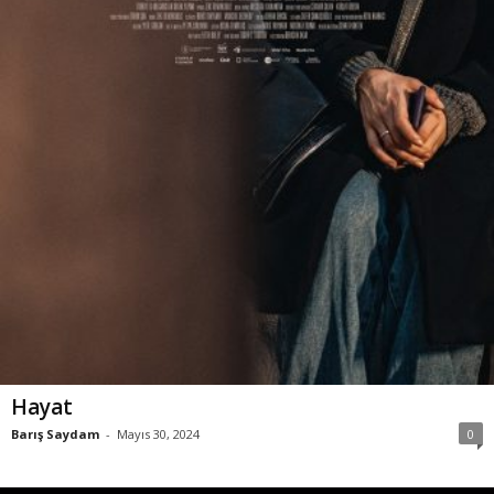
Hayat
Barış Saydam
-
Mayıs 30, 2024
0