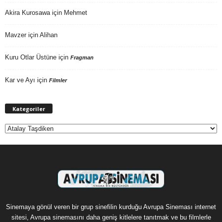
Akira Kurosawa
için
Mehmet
Mavzer
için
Alihan
Kuru Otlar Üstüne
için
Fragman
Kar ve Ayı
için
Filmler
Kategoriler
Kategoriler
Sinemaya gönül veren bir grup sinefilin kurduğu Avrupa Sineması internet
sitesi, Avrupa sinemasını daha geniş kitlelere tanıtmak ve bu filmlerle