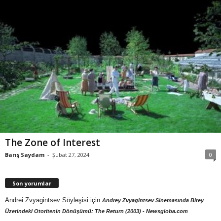
The Zone of Interest
Barış Saydam
-
Şubat 27, 2024
0
Son yorumlar
Andrei Zvyagintsev Söyleşisi
için
Andrey Zvyagintsev Sinemasında Birey
Üzerindeki Otoritenin Dönüşümü: The Return (2003) - Newsgloba.com