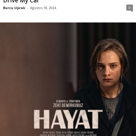
Drive My Car
Burcu Uprak
-
Ağustos 18, 2024
0