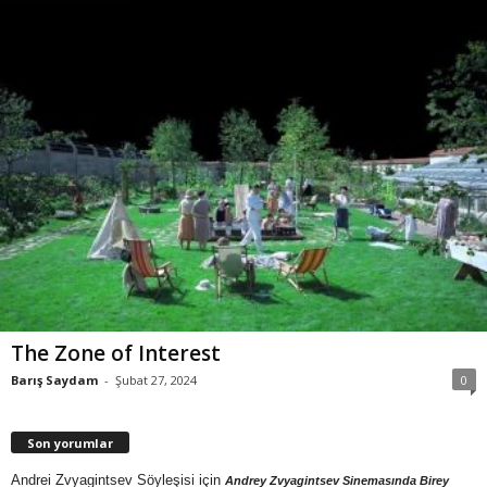
The Zone of Interest
Barış Saydam
-
Şubat 27, 2024
0
Son yorumlar
Andrei Zvyagintsev Söyleşisi
için
Andrey Zvyagintsev Sinemasında Birey