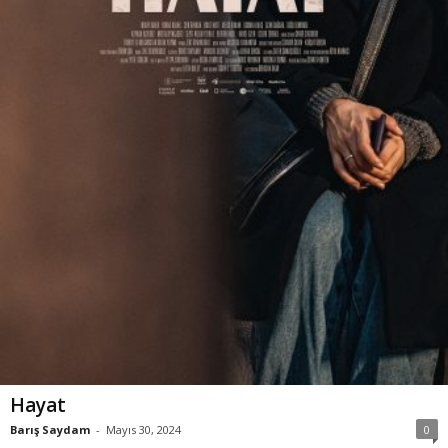
Hayat
Barış Saydam
-
Mayıs 30, 2024
0