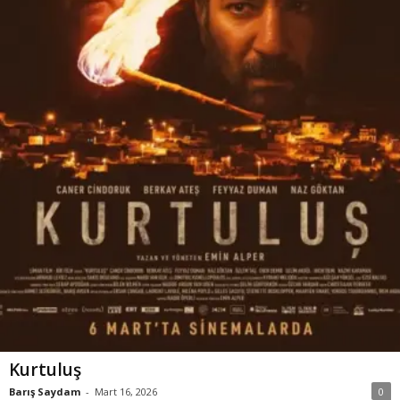
Kurtuluş
Barış Saydam
-
Mart 16, 2026
0