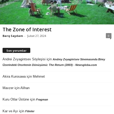
The Zone of Interest
Barış Saydam
-
Şubat 27, 2024
0
Son yorumlar
Andrei Zvyagintsev Söyleşisi
için
Andrey Zvyagintsev Sinemasında Birey
Üzerindeki Otoritenin Dönüşümü: The Return (2003) - Newsgloba.com
Akira Kurosawa
için
Mehmet
Mavzer
için
Alihan
Kuru Otlar Üstüne
için
Fragman
Kar ve Ayı
için
Filmler