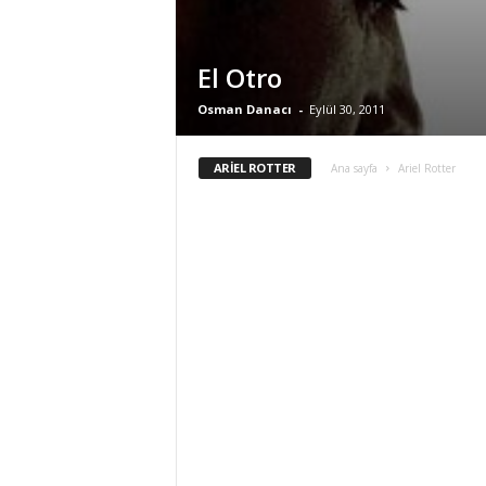
El Otro
Osman Danacı
-
Eylül 30, 2011
ARIEL ROTTER
Ana sayfa
Ariel Rotter