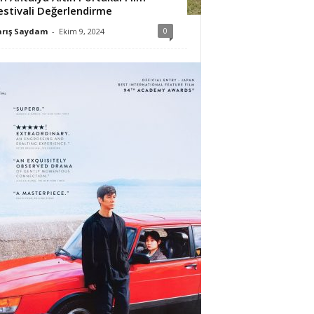
estivali Değerlendirme
0
arış Saydam
-
Ekim 9, 2024