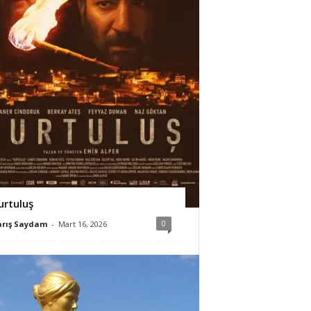
urtuluş
0
arış Saydam
-
Mart 16, 2026