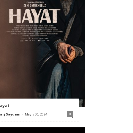
ayat
0
arış Saydam
-
Mayıs 30, 2024