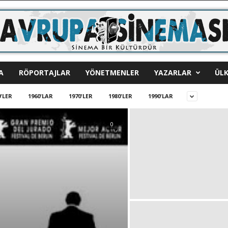
A
RÖPORTAJLAR
YÖNETMENLER
YAZARLAR
ÜLK
'LER
1960'LAR
1970'LER
1980'LER
1990'LAR
0