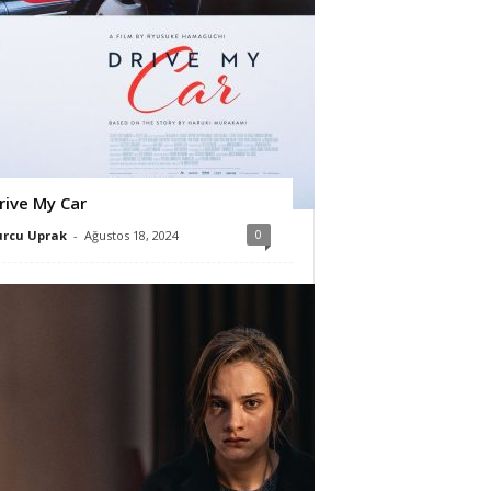
rive My Car
0
urcu Uprak
-
Ağustos 18, 2024