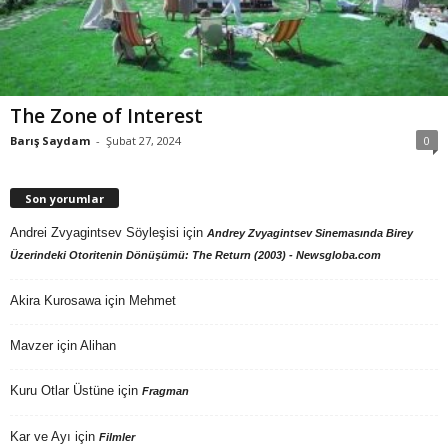
The Zone of Interest
Barış Saydam
-
Şubat 27, 2024
0
Son yorumlar
Andrei Zvyagintsev Söyleşisi
için
Andrey Zvyagintsev Sinemasında Birey
Üzerindeki Otoritenin Dönüşümü: The Return (2003) - Newsgloba.com
Akira Kurosawa
için
Mehmet
Mavzer
için
Alihan
Kuru Otlar Üstüne
için
Fragman
Kar ve Ayı
için
Filmler