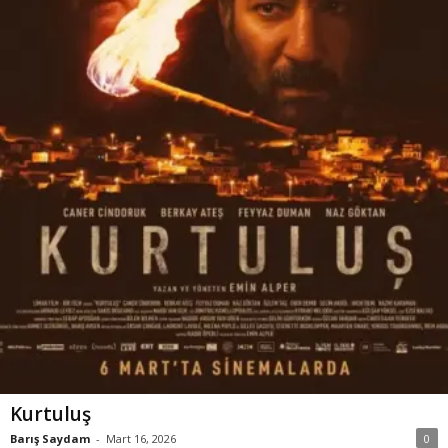
Kurtuluş
Barış Saydam
-
Mart 16, 2026
0