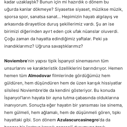
kadar uzaklaştık? Bunun için mi hazırdık o dönem bu
uğurda kanlar dökmeye? Siyasetse siyaset, müzikse müzik,
sporsa spor, sanatsa sanat… Hepimizin hayatı algılayış ve
arkasında dirayetlice duruş şekillerimiz vardı. Şu an ise
birimizi diğerinden ayırt eden çok ufak nüanslar oluverdi.
Çoğu zaman da hayatta edindiğimiz yaftalar. Peki ya
inandıklarımız? Uğruna savaştıklarımız?
Noviembre
‘nin yapısı tipik İspanyol sinemasının tüm
unsurlarını ve karakteristik özelliklerini barındırıyor. Hemen
hemen tüm
Almodovar
filmlerinde gördüğümüz hem
güldüren, hem düşündüren hem de üzen karışık hissiyatlar
silsilesi Noviembre’de da kendini gösteriyor. Bu konuda
İspanyol’ların hayata bir ayna tutma çabasında olduklarına
inanıyorum. Sonuçta eğer hayatın bir yansıması ise sinema,
hem gülmeli, hem ağlamalı, hem de düşünmeli gören, tıpkı
hayattaki gibi. Son dönem
Azulascurcasinegro
‘da da