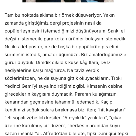
Tam bu noktada aklıma bir örnek düşüveriyor. Yakın
zamanda giriştiğimiz dergi projesinin nasıl da
popülerleşmesini istemediğimizi düşünüyorum. Sanki el
değsin istemedik, para kokan ürünler bulaşsın istemedik.
Ne iki adet poster, ne de başka bir popülarite pis elini
sürmesin istedik, amatörlüğümüze. Biz amatörlüğümüzle
gurur duyduk. Dimdik dikildik kuşe kâğıtlara, DVD
hediyelerine karşı mağrurca. Ne taviz verdik
sözlerimizden, ne de suyuna gittik okuyacakların. Tıpkı
Yedinci Gemi’yi suya indirdiğimiz gibi. Kimsenin cebine
gireceklerin kaygısını duymadık. Paranın kulağımızın
kenarından geçmesine tahammül edemedik. Kaçıp
kendimizi soğuk sulara bırakmaya bizi iten; “hit kaygıları”,
“eli sopalı zebellah kesilen “Ah-yakkk” yankıları”, “çıkar
üzerine kurulmuş bir düzen”, “herkesin ardından kuyu
kazan insanlar”dı. Alfredo’dan bile öte, tıpkı Dani gibi tepki