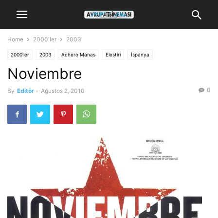
Home
2000'ler
2003
2000'ler
2003
Achero Manas
Elestiri
İspanya
Noviembre
0
By
Editör
-
Ağustos 2, 2010