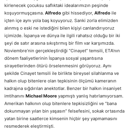
kirlenecek çocuksu saflıktaki idealarımızın peşinde
koşuyormuşçasına.
Alfredo
gibi hissediyor,
Alfredo
ile
içten içe aynı yola baş koyuyoruz. Sanki zorla elimizden
alınmış o eski ne istediğini bilen kişiyi canlandırıyoruz
içimizde. İspanya ve dünya ile ilgili rahatsız olduğu bir iki
şeyi de satır arasına sıkıştırmış bir film var karşımızda.
Noviembre’nin gerçekleştirdiği “Cinayet” temsili, ETA’nın
dönem faaliyetlerinin İspanya sosyal yaşantısına
sirayetlerinden ötürü örselenmesini görüyoruz. Aynı
şekilde Cinayet temsili ile birlikte bireysel silahlanma ve
halkın olup bitenlere olan tepkisinin ölçümü kameranın
kadrajına sığdırılan anektotlar. Benzer bir halkın insaniyet
imtihanını
Michael Moore
yapmıştı yanlış hatırlamıyorsam.
Amerikan halkının olup bitenlere tepkisizliğini ve “bana
dokunmayan yılan bin yaşasın” felsefesini, sokak ortasında
yatan birine saatlerce kimsenin hiçbir şey yapmamasını
resmederek eleştirmişti.