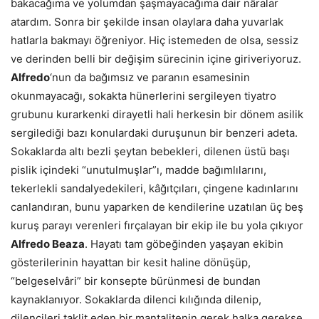
bakacağıma ve yolumdan şaşmayacağıma dair nâralar
atardım. Sonra bir şekilde insan olaylara daha yuvarlak
hatlarla bakmayı öğreniyor. Hiç istemeden de olsa, sessiz
ve derinden belli bir değişim sürecinin içine giriveriyoruz.
Alfredo
‘nun da bağımsız ve paranın esamesinin
okunmayacağı, sokakta hünerlerini sergileyen tiyatro
grubunu kurarkenki dirayetli hali herkesin bir dönem asilik
sergilediği bazı konulardaki duruşunun bir benzeri adeta.
Sokaklarda altı bezli şeytan bebekleri, dilenen üstü başı
pislik içindeki “unutulmuşlar”ı, madde bağımlılarını,
tekerlekli sandalyedekileri, kâğıtçıları, çingene kadınlarını
canlandıran, bunu yaparken de kendilerine uzatılan üç beş
kuruş parayı verenleri fırçalayan bir ekip ile bu yola çıkıyor
Alfredo Beaza
. Hayatı tam göbeğinden yaşayan ekibin
gösterilerinin hayattan bir kesit haline dönüşüp,
“belgeselvâri” bir konsepte bürünmesi de bundan
kaynaklanıyor. Sokaklarda dilenci kılığında dilenip,
dilencileri taklit eden bir mantalitenin gerek halka gerekse