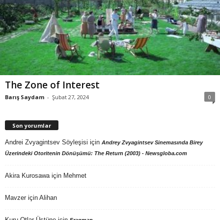
The Zone of Interest
Barış Saydam
-
Şubat 27, 2024
0
Son yorumlar
Andrei Zvyagintsev Söyleşisi
için
Andrey Zvyagintsev Sinemasında Birey
Üzerindeki Otoritenin Dönüşümü: The Return (2003) - Newsgloba.com
Akira Kurosawa
için
Mehmet
Mavzer
için
Alihan
Kuru Otlar Üstüne
için
Fragman