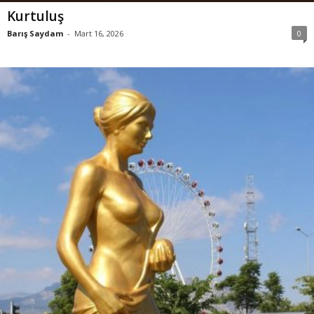
Kurtuluş
Barış Saydam
-
Mart 16, 2026
0