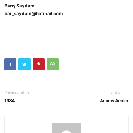
Barış Saydam
bar_saydam@hotmail.com
Previous article
Next article
1984
Adams Aebler