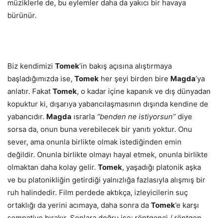
müziklerle de, bu eylemler daha da yakıcı bir havaya
bürünür.
Biz kendimizi
Tomek
’in bakış açısına alıştırmaya
başladığımızda ise,
Tomek
her şeyi birden bire
Magda
’ya
anlatır. Fakat
Tomek
, o kadar içine kapanık ve dış dünyadan
kopuktur ki, dışarıya yabancılaşmasının dışında kendine de
yabancıdır.
Magda
ısrarla
“benden ne istiyorsun”
diye
sorsa da, onun buna verebilecek bir yanıtı yoktur. Onu
sever, ama onunla birlikte olmak istediğinden emin
değildir. Onunla birlikte olmayı hayal etmek, onunla birlikte
olmaktan daha kolay gelir.
Tomek
, yaşadığı platonik aşka
ve bu platonikliğin getirdiği yalnızlığa fazlasıyla alışmış bir
ruh halindedir. Film perdede aktıkça, izleyicilerin suç
ortaklığı da yerini acımaya, daha sonra da
Tomek
’e karşı
sempatiye bırakır. Sonlara doğru ise; röntgenci / röntgen