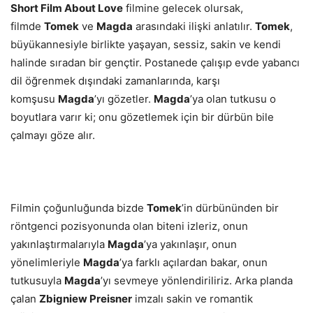
Short Film About Love
filmine gelecek olursak,
filmde
Tomek
ve
Magda
arasındaki ilişki anlatılır.
Tomek
,
büyükannesiyle birlikte yaşayan, sessiz, sakin ve kendi
halinde sıradan bir gençtir. Postanede çalışıp evde yabancı
dil öğrenmek dışındaki zamanlarında, karşı
komşusu
Magda
’yı gözetler.
Magda
’ya olan tutkusu o
boyutlara varır ki; onu gözetlemek için bir dürbün bile
çalmayı göze alır.
Filmin çoğunluğunda bizde
Tomek
’in dürbününden bir
röntgenci pozisyonunda olan biteni izleriz, onun
yakınlaştırmalarıyla
Magda
’ya yakınlaşır, onun
yönelimleriyle
Magda
’ya farklı açılardan bakar, onun
tutkusuyla
Magda
’yı sevmeye yönlendiriliriz. Arka planda
çalan
Zbigniew Preisner
imzalı sakin ve romantik