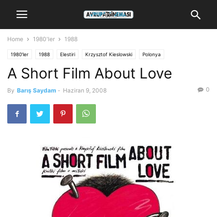
Home
1980'ler
1988
1980'ler
1988
Elestiri
Krzysztof Kieslowski
Polonya
A Short Film About Love
0
By
Barış Saydam
-
Haziran 9, 2008