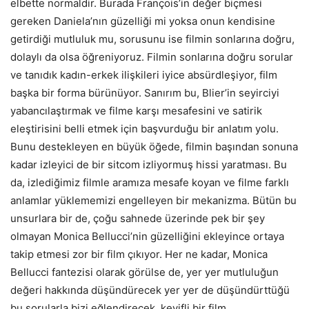
elbette normaldir. Burada François’in değer biçmesi
gereken Daniela’nın güzelliği mi yoksa onun kendisine
getirdiği mutluluk mu, sorusunu ise filmin sonlarına doğru,
dolaylı da olsa öğreniyoruz. Filmin sonlarına doğru sorular
ve tanıdık kadın-erkek ilişkileri iyice absürdleşiyor, film
başka bir forma bürünüyor. Sanırım bu, Blier’in seyirciyi
yabancılaştırmak ve filme karşı mesafesini ve satirik
eleştirisini belli etmek için başvurduğu bir anlatım yolu.
Bunu destekleyen en büyük öğede, filmin başından sonuna
kadar izleyici de bir sitcom izliyormuş hissi yaratması. Bu
da, izlediğimiz filmle aramıza mesafe koyan ve filme farklı
anlamlar yüklememizi engelleyen bir mekanizma. Bütün bu
unsurlara bir de, çoğu sahnede üzerinde pek bir şey
olmayan Monica Bellucci’nin güzelliğini ekleyince ortaya
takip etmesi zor bir film çıkıyor. Her ne kadar, Monica
Bellucci fantezisi olarak görülse de, yer yer mutluluğun
değeri hakkında düşündürecek yer yer de düşündürttüğü
bu sorularla bizi eğlendirecek, keyifli bir film.