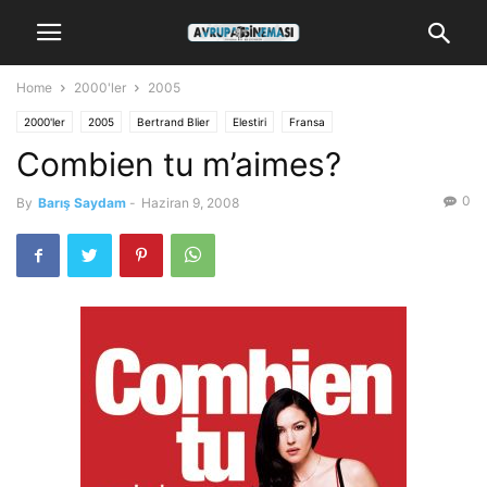
Home
2000'ler
2005
2000'ler
2005
Bertrand Blier
Elestiri
Fransa
Combien tu m’aimes?
0
By
Barış Saydam
-
Haziran 9, 2008