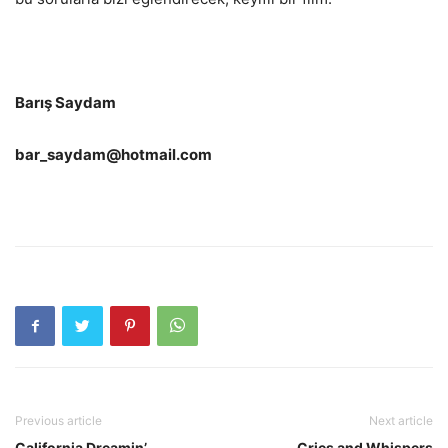
Barış Saydam
bar_saydam@hotmail.com
Previous article
Next article
California Dreamin’
Cries and Whispers