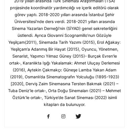
2019 yılları arasında Türk Sineması Araştırmaları (TSA)
projesinde koordinatör yardımcılığı ve içerik editörü olarak
görev yaptı. 2018-2020 yılları arasında İstanbul Şehir
Üniversitesi'nde ders verdi. 2018-2021 yılları arasında
Sinema Yazarları Derneği'nin (SİYAD) genel sekreterliğini
üstlendi. Ayrıca Giovanni Scognamillo’nun Gözüyle
Yeşilçam(2011), Sinemada Tarih Yazımı (2015), Erol Ağakay:
Yeşilçam’a Adanmış Bir Hayat (2015), Oyuncu, Yönetmen,
Senarist, Yapımcı Yılmaz Güney (2015)- Burçak Evren'le
ortak-, Karanlıkta Işığı Yakalamak: Ahmet Uluçay Derlemesi
(2016), Aytekin Çakmakçı: Güneşe Lamba Yakan Adam
(2019), Osmanlı’da Sinematografın Yolculuğu (1895-1923)
[2020], Derviş Zaim Sinemasına Tersten Bakmak (2021) –
Tuba Deniz’le ortak-, Orta Doğu Sinemaları (2021) – Mehmet
Öztürk’le ortak-, Türkiye’de Sanat Sineması (2022) isimli
kitapları da bulunuyor.