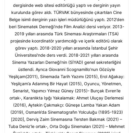
dergisinde web sitesi editörlüğü yaptı ve derginin yayın
kurulunda görev aldı. TÜRVAK bünyesinde çıkartılan Cine
Belge isimli derginin yazı işleri müdürlüğünü yaptı. 2012’den
beri Sinematek Derneği’nde Film Analizi dersi veriyor. 2013-
2019 yılları arasında Türk Sineması Araştırmaları (TSA)
projesinde koordinatör yardımcılığı ve içerik editörü olarak
görev yaptı. 2018-2020 yılları arasında İstanbul Şehir
Üniversitesi'nde ders verdi. 2018-2021 yılları arasında
Sinema Yazarları Derneği'nin (SİYAD) genel sekreterliğini
üstlendi. Ayrıca Giovanni Scognamillo’nun Gözüyle
Yeşilçam(2011), Sinemada Tarih Yazımı (2015), Erol Ağakay:
Yeşilçam’a Adanmış Bir Hayat (2015), Oyuncu, Yönetmen,
Senarist, Yapımcı Yılmaz Güney (2015)- Burçak Evren'le
ortak-, Karanlıkta Işığı Yakalamak: Ahmet Uluçay Derlemesi
(2016), Aytekin Çakmakçı: Güneşe Lamba Yakan Adam
(2019), Osmanlı’da Sinematografın Yolculuğu (1895-1923)
[2020], Derviş Zaim Sinemasına Tersten Bakmak (2021) –
Tuba Deniz’le ortak-, Orta Doğu Sinemaları (2021) – Mehmet