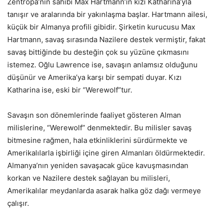
Zentropa’nın sahibi Max Hartmann’ın kızı Katharina’yla
tanışır ve aralarında bir yakınlaşma başlar. Hartmann ailesi,
küçük bir Almanya profili gibidir. Şirketin kurucusu Max
Hartmann, savaş sırasında Nazilere destek vermiştir, fakat
savaş bittiğinde bu desteğin çok su yüzüne çıkmasını
istemez. Oğlu Lawrence ise, savaşın anlamsız olduğunu
düşünür ve Amerika’ya karşı bir sempati duyar. Kızı
Katharina ise, eski bir “Werewolf”tur.
Savaşın son dönemlerinde faaliyet gösteren Alman
milislerine, “Werewolf” denmektedir. Bu milisler savaş
bitmesine rağmen, hala etkinliklerini sürdürmekte ve
Amerikalılarla işbirliği içine giren Almanları öldürmektedir.
Almanya’nın yeniden savaşacak güce kavuşmasından
korkan ve Nazilere destek sağlayan bu milisleri,
Amerikalılar meydanlarda asarak halka göz dağı vermeye
çalışır.