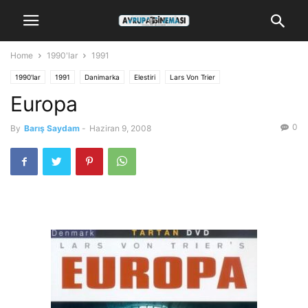
Home
1990'lar
1991
1990'lar
1991
Danimarka
Elestiri
Lars Von Trier
Europa
0
By
Barış Saydam
-
Haziran 9, 2008