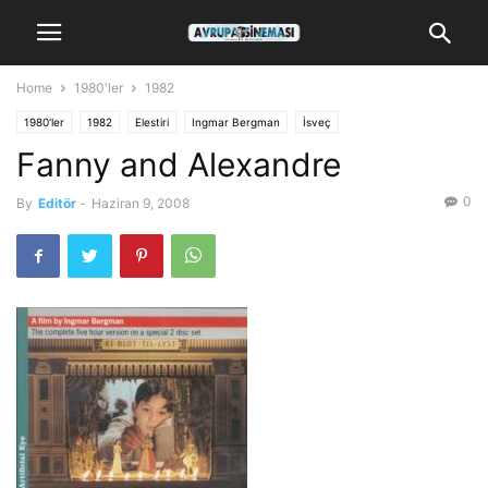
Home
1980'ler
1982
1980'ler
1982
Elestiri
Ingmar Bergman
İsveç
Fanny and Alexandre
0
By
Editör
-
Haziran 9, 2008