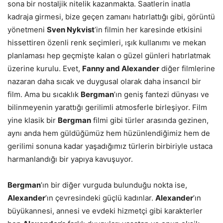
sona bir nostaljik nitelik kazanmakta. Saatlerin inatla
kadraja girmesi, bize geçen zamanı hatırlattığı gibi, görüntü
yönetmeni
Sven Nykvist
’in filmin her karesinde etkisini
hissettiren özenli renk seçimleri, ışık kullanımı ve mekan
planlaması hep geçmişte kalan o güzel günleri hatırlatmak
üzerine kurulu. Evet,
Fanny and Alexander
diğer filmlerine
nazaran daha sıcak ve duygusal olarak daha insancıl bir
film. Ama bu sıcaklık
Bergman
’ın geniş fantezi dünyası ve
bilinmeyenin yarattığı gerilimli atmosferle birleşiyor. Film
yine klasik bir
Bergman
filmi gibi türler arasında gezinen,
aynı anda hem güldüğümüz hem hüzünlendiğimiz hem de
gerilimi sonuna kadar yaşadığımız türlerin birbiriyle ustaca
harmanlandığı bir yapıya kavuşuyor.
Bergman
’ın bir diğer vurguda bulunduğu nokta ise,
Alexander
’ın çevresindeki güçlü kadınlar.
Alexander
’ın
büyükannesi, annesi ve evdeki hizmetçi gibi karakterler