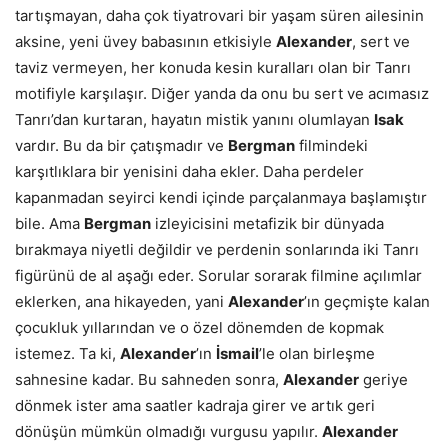
tartışmayan, daha çok tiyatrovari bir yaşam süren ailesinin
aksine, yeni üvey babasının etkisiyle
Alexander
, sert ve
taviz vermeyen, her konuda kesin kuralları olan bir Tanrı
motifiyle karşılaşır. Diğer yanda da onu bu sert ve acımasız
Tanrı’dan kurtaran, hayatın mistik yanını olumlayan
Isak
vardır. Bu da bir çatışmadır ve
Bergman
filmindeki
karşıtlıklara bir yenisini daha ekler. Daha perdeler
kapanmadan seyirci kendi içinde parçalanmaya başlamıştır
bile. Ama
Bergman
izleyicisini metafizik bir dünyada
bırakmaya niyetli değildir ve perdenin sonlarında iki Tanrı
figürünü de al aşağı eder. Sorular sorarak filmine açılımlar
eklerken, ana hikayeden, yani
Alexander
’ın geçmişte kalan
çocukluk yıllarından ve o özel dönemden de kopmak
istemez. Ta ki,
Alexander
’ın
İsmail
’le olan birleşme
sahnesine kadar. Bu sahneden sonra,
Alexander
geriye
dönmek ister ama saatler kadraja girer ve artık geri
dönüşün mümkün olmadığı vurgusu yapılır.
Alexander