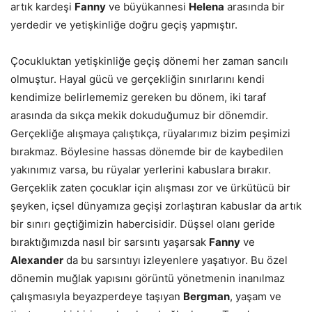
artık kardeşi
Fanny
ve büyükannesi
Helena
arasında bir
yerdedir ve yetişkinliğe doğru geçiş yapmıştır.
Çocukluktan yetişkinliğe geçiş dönemi her zaman sancılı
olmuştur. Hayal gücü ve gerçekliğin sınırlarını kendi
kendimize belirlememiz gereken bu dönem, iki taraf
arasında da sıkça mekik dokuduğumuz bir dönemdir.
Gerçekliğe alışmaya çalıştıkça, rüyalarımız bizim peşimizi
bırakmaz. Böylesine hassas dönemde bir de kaybedilen
yakınımız varsa, bu rüyalar yerlerini kabuslara bırakır.
Gerçeklik zaten çocuklar için alışması zor ve ürkütücü bir
şeyken, içsel dünyamıza geçişi zorlaştıran kabuslar da artık
bir sınırı geçtiğimizin habercisidir. Düşsel olanı geride
bıraktığımızda nasıl bir sarsıntı yaşarsak
Fanny
ve
Alexander
da bu sarsıntıyı izleyenlere yaşatıyor. Bu özel
dönemin muğlak yapısını görüntü yönetmenin inanılmaz
çalışmasıyla beyazperdeye taşıyan
Bergman
, yaşam ve