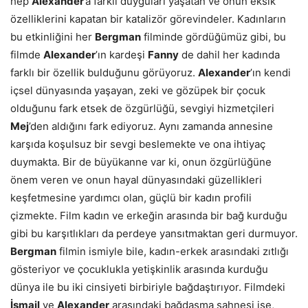
hep
Alexander
’a farklı duyguları yaşatan ve onun eksik
özelliklerini kapatan bir katalizör görevindeler. Kadınların
bu etkinliğini her
Bergman
filminde gördüğümüz gibi, bu
filmde
Alexander
’ın kardeşi
Fanny
de dahil her kadında
farklı bir özellik bulduğunu görüyoruz.
Alexander
’ın kendi
içsel dünyasında yaşayan, zeki ve gözüpek bir çocuk
olduğunu fark etsek de özgürlüğü, sevgiyi hizmetçileri
Mej
’den aldığını fark ediyoruz. Aynı zamanda annesine
karşıda koşulsuz bir sevgi beslemekte ve ona ihtiyaç
duymakta. Bir de büyükanne var ki, onun özgürlüğüne
önem veren ve onun hayal dünyasındaki güzellikleri
keşfetmesine yardımcı olan, güçlü bir kadın profili
çizmekte. Film kadın ve erkeğin arasında bir bağ kurduğu
gibi bu karşıtlıkları da perdeye yansıtmaktan geri durmuyor.
Bergman
filmin ismiyle bile, kadın-erkek arasındaki zıtlığı
gösteriyor ve çocuklukla yetişkinlik arasında kurduğu
dünya ile bu iki cinsiyeti birbiriyle bağdaştırıyor. Filmdeki
İsmail
ve
Alexander
arasındaki bağdaşma sahnesi ise,