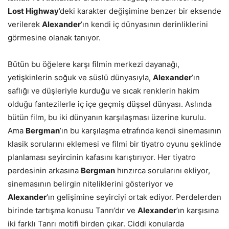
Lost Highway
’deki karakter değişimine benzer bir eksende
verilerek
Alexander
’ın kendi iç dünyasının derinliklerini
görmesine olanak tanıyor.
Bütün bu öğelere karşı filmin merkezi dayanağı,
yetişkinlerin soğuk ve süslü dünyasıyla,
Alexander
’ın
saflığı ve düşleriyle kurduğu ve sıcak renklerin hakim
olduğu fantezilerle iç içe geçmiş düşsel dünyası. Aslında
bütün film, bu iki dünyanın karşılaşması üzerine kurulu.
Ama
Bergman
’ın bu karşılaşma etrafında kendi sinemasının
klasik sorularını eklemesi ve filmi bir tiyatro oyunu şeklinde
planlaması seyircinin kafasını karıştırıyor. Her tiyatro
perdesinin arkasına
Bergman
hınzırca sorularını ekliyor,
sinemasının belirgin niteliklerini gösteriyor ve
Alexander
’ın gelişimine seyirciyi ortak ediyor. Perdelerden
birinde tartışma konusu Tanrı’dır ve
Alexander
’ın karşısına
iki farklı Tanrı motifi birden çıkar. Ciddi konularda