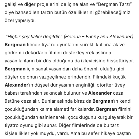
gelişi ve diğer projelerini de içine alan ve “Bergman Tarzı”
diye bahsedilen tarzın bütün özelliklerini görebileceğimiz
özel yapısıydı.
“Hiçbir şey kalıcı değildir.” (Helena – Fanny and Alexander)
Bergman
filmde tiyatro oyunlarını sürekli kullanarak ve
görkemli dekorlarla filmini destekleyerek aslında
yaşanılanların bir düş olduğunu da izleyicisine hissettiriyor.
Bergman
için sanat yaşamdan daha önemli olduğu gibi,
düşler de onun vazgeçilmezlerindendir. Filmdeki küçük
Alexander
’ın düşsel dünyasının enginliği, otoriter üvey
babası tarafından sakıncalı bulunur ve
Alexander
ceza
üstüne ceza alır. Bunlar aslında biraz da
Bergman
’ın kendi
çocukluğundan kalma alameti farikalardır.
Bergman
filmini
çocukluğundan esinlenerek, çocukluğunu kurgulayarak bir
tiyatro oyunu gibi sunar. Diğer filmlerinde de bu tarz
kişisellikler yok muydu, vardı. Ama bu sefer hikaye baştan