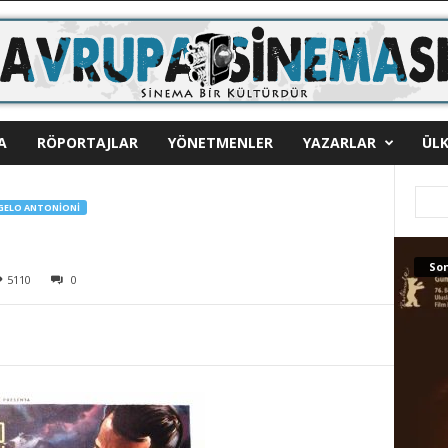
A
RÖPORTAJLAR
YÖNETMENLER
YAZARLAR
ÜLK
GELO ANTONIONI
Son
5110
0