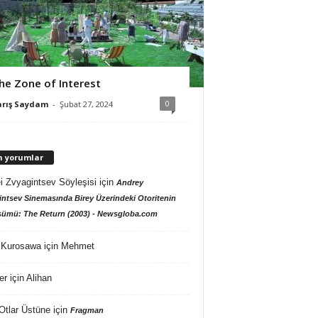
he Zone of Interest
0
arış Saydam
-
Şubat 27, 2024
n yorumlar
i Zvyagintsev Söyleşisi
için
Andrey
ntsev Sinemasında Birey Üzerindeki Otoritenin
ümü: The Return (2003) - Newsgloba.com
 Kurosawa
için
Mehmet
er
için
Alihan
Otlar Üstüne
için
Fragman