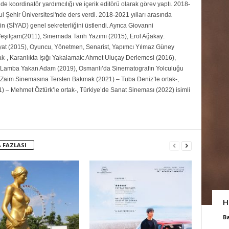
de koordinatör yardımcılığı ve içerik editörü olarak görev yaptı. 2018-
ul Şehir Üniversitesi'nde ders verdi. 2018-2021 yılları arasında
n (SİYAD) genel sekreterliğini üstlendi. Ayrıca Giovanni
şilçam(2011), Sinemada Tarih Yazımı (2015), Erol Ağakay:
yat (2015), Oyuncu, Yönetmen, Senarist, Yapımcı Yılmaz Güney
ak-, Karanlıkta Işığı Yakalamak: Ahmet Uluçay Derlemesi (2016),
Lamba Yakan Adam (2019), Osmanlı’da Sinematografın Yolculuğu
 Zaim Sinemasına Tersten Bakmak (2021) – Tuba Deniz’le ortak-,
) – Mehmet Öztürk’le ortak-, Türkiye’de Sanat Sineması (2022) isimli
 FAZLASI
H
B