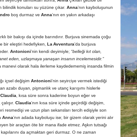
ini seyirciye tanıttıktan sonra,
Anna
çıkılan gezide bir
 bilindik konuları su yüzüne çıkar.
Anna
’nın kayboluşunun
ndro
boş durmaz ve
Anna
’nın en yakın arkadaşı
klı bir bakışı da içinde barındırır. Burjuva sinemada çoğu
bir eleştiri hedefiyken,
La Avventura
’da burjuva
 eder.
Antonioni
’nin kendi deyimiyle;
“belleği kıt olan,
hanet eden, uzlaşmaya yanaşan insanın incelemesidir.”
 manevi olarak hala ilerleme kaydedememiş insanda filmin
ğı içsel değişim
Antonioni
’nin seyirciye vermek istediği
cdan azabı duyan, pişmanlık ve utanç karışımı hislerle
n
Claudia
, kısa süre sonra kaderine boyun eğer ve
çalışır.
Claudia
’nın kısa süre içinde geçirdiği değişim,
eri resmedişi ve uzun plan sekansları tercih edişiyle son
da
Anna
’nın adada kayboluşu ise; bir gizem olarak yerini alır
eyen bir araçtan öte bir mana ifade etmez. Aşkın tutsağı
a kapılarını da açmaktan geri durmaz. O ne zaman