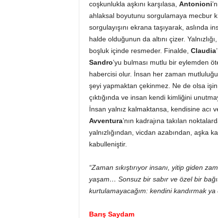
coşkunlukla aşkını karşılasa,
Antonioni
’n
ahlaksal boyutunu sorgulamaya mecbur kı
sorgulayışını ekrana taşıyarak, aslında i
halde olduğunun da altını çizer. Yalnızlığı
boşluk içinde resmeder. Finalde,
Claudia
Sandro
’yu bulması mutlu bir eylemden öte
habercisi olur. İnsan her zaman mutlulu
şeyi yapmaktan çekinmez. Ne de olsa işin 
çıktığında ve insan kendi kimliğini unutmay
İnsan yalnız kalmaktansa, kendisine acı ver
Avventura
’nın kadrajına takılan noktalar
yalnızlığından, vicdan azabından, aşka ka
kabulleniştir.
“Zaman sıkıştırıyor insanı, yitip giden z
yaşam… Sonsuz bir sabır ve özel bir bağış
kurtulamayacağım: kendini kandırmak ya d
Barış Saydam