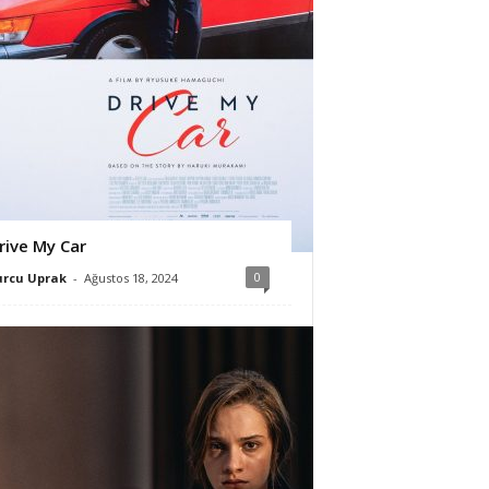
rive My Car
0
urcu Uprak
-
Ağustos 18, 2024