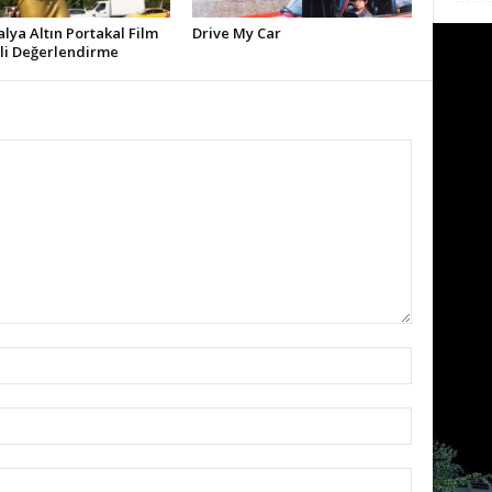
alya Altın Portakal Film
Drive My Car
ali Değerlendirme