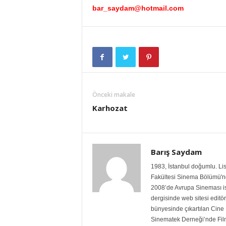
bar_saydam@hotmail.com
Önceki makale
Karhozat
Barış Saydam
1983, İstanbul doğumlu. Lis
Fakültesi Sinema Bölümü'nde
2008’de Avrupa Sineması isi
dergisinde web sitesi editö
bünyesinde çıkartılan Cine 
Sinematek Derneği’nde Film 