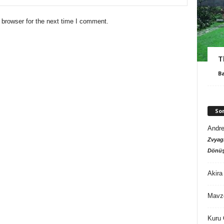
 browser for the next time I comment.
T
B
So
Andre
Zvyagi
Dönüş
Akira
Mavz
Kuru 