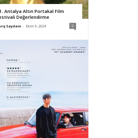
1. Antalya Altın Portakal Film
estivali Değerlendirme
0
arış Saydam
-
Ekim 9, 2024