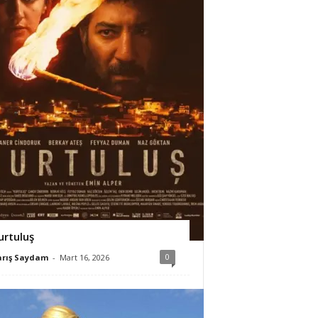
urtuluş
0
arış Saydam
-
Mart 16, 2026