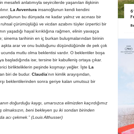
in mesafeli anlatımıyla seyircilerde yaşanılan ilişkinin
lınır.
La Avventura
insanoğlunun kendi kendini
6
F
nsanoğlunun bu dünyada ne kadar yalnız ve acınası bir
, ruhsal çürümüşlüğü ve vicdan azabını tüyler ürpertici bir
B
’nın yaşadığı hayal kırıklığına rağmen, elinin yavaşça
; sinema tarihinin en iç burkan buluşmalarından birinin
ğu aşkta arar ve onu bulduğunu düşündüğünde de pek çok
ucunda mutlu olma beklentisi vardır. O beklentiler boşa
a başladığında ise; tersine bir kabulleniş ortaya çıkar.
ici birlikteliklerin peşinde koşmayı yeğler. İşte
La
dan biri de budur.
Claudia
’nın kimlik arayışından,
rşı beklentilerinden sonra geriye kalan umutsuz bir
amanın doğurduğu kaygı, umarsızca elimizden kaçırdığımız
 olmaksızın, beni bekleyen şu iki sondan birinden
a acı çekmek.” (Louis Althusser)