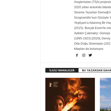
Araştırmaları (TSA) projesin
2020 yılları arasında İstanb
Sinema Yazarları Derneği'ni
Scognamillo’nun Gözüyle Ye
Yeşilçam’a Adanmış Bir Ha
(2015)- Burçak Evren'le ort
Aytekin Çakmakçı: Güneşe 
(1895-1923) [2020], Derviş
Orta Doğu Sinemaları (2021
kitapları da bulunuyor.
İLGİLİ MAKALELER
BU YAZARDAN DAHA