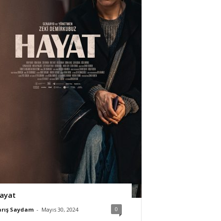
ayat
0
arış Saydam
-
Mayıs 30, 2024