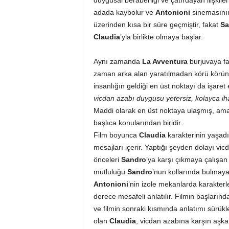
duygusal beraberliği ve çatırdayan ilişkiler
adada kaybolur ve
Antonioni
sinemasının
üzerinden kısa bir süre geçmiştir, fakat
Sa
Claudia
’yla birlikte olmaya başlar.
Aynı zamanda
La Avventura
burjuvaya far
zaman arka alan yaratılmadan körü körüne 
insanlığın geldiği en üst noktayı da işaret
vicdan azabı duygusu yetersiz, kolayca i
Maddi olarak en üst noktaya ulaşmış, ama
başlıca konularından biridir.
Film boyunca
Claudia
karakterinin yaşadı
mesajları içerir. Yaptığı şeyden dolayı vi
önceleri
Sandro
’ya karşı çıkmaya çalışa
mutluluğu
Sandro
’nun kollarında bulmaya 
Antonioni
’nin izole mekanlarda karakterl
derece mesafeli anlatılır. Filmin başların
ve filmin sonraki kısmında anlatımı sürükl
olan
Claudia
, vicdan azabına karşın aşk