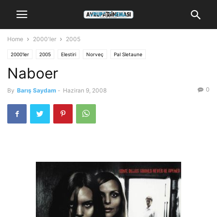
Home
2000'ler
2005
2000'ler
2005
Elestiri
Norveç
Pal Sletaune
Naboer
0
By
Barış Saydam
-
Haziran 9, 2008