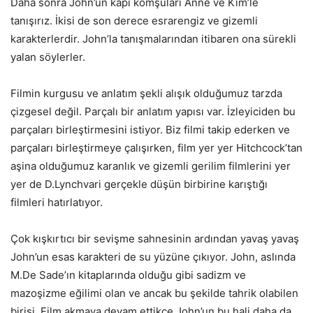
Daha sonra John’un kapı komşuları Anne ve Kim’le
tanışırız. İkisi de son derece esrarengiz ve gizemli
karakterlerdir. John’la tanışmalarından itibaren ona sürekli
yalan söylerler.
Filmin kurgusu ve anlatım şekli alışık olduğumuz tarzda
çizgesel değil. Parçalı bir anlatım yapısı var. İzleyiciden bu
parçaları birleştirmesini istiyor. Biz filmi takip ederken ve
parçaları birleştirmeye çalışırken, film yer yer Hitchcock’tan
aşina olduğumuz karanlık ve gizemli gerilim filmlerini yer
yer de D.Lynchvari gerçekle düşün birbirine karıştığı
filmleri hatırlatıyor.
Çok kışkırtıcı bir sevişme sahnesinin ardından yavaş yavaş
John’un esas karakteri de su yüzüne çıkıyor. John, aslında
M.De Sade’ın kitaplarında olduğu gibi sadizm ve
mazoşizme eğilimi olan ve ancak bu şekilde tahrik olabilen
birisi. Film akmaya devam ettikçe John’un bu hali daha da