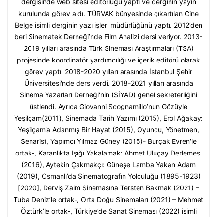
dergisinde web sitesi editörlüğü yaptı ve derginin yayın
kurulunda görev aldı. TÜRVAK bünyesinde çıkartılan Cine
Belge isimli derginin yazı işleri müdürlüğünü yaptı. 2012’den
beri Sinematek Derneği’nde Film Analizi dersi veriyor. 2013-
2019 yılları arasında Türk Sineması Araştırmaları (TSA)
projesinde koordinatör yardımcılığı ve içerik editörü olarak
görev yaptı. 2018-2020 yılları arasında İstanbul Şehir
Üniversitesi'nde ders verdi. 2018-2021 yılları arasında
Sinema Yazarları Derneği'nin (SİYAD) genel sekreterliğini
üstlendi. Ayrıca Giovanni Scognamillo’nun Gözüyle
Yeşilçam(2011), Sinemada Tarih Yazımı (2015), Erol Ağakay:
Yeşilçam’a Adanmış Bir Hayat (2015), Oyuncu, Yönetmen,
Senarist, Yapımcı Yılmaz Güney (2015)- Burçak Evren'le
ortak-, Karanlıkta Işığı Yakalamak: Ahmet Uluçay Derlemesi
(2016), Aytekin Çakmakçı: Güneşe Lamba Yakan Adam
(2019), Osmanlı’da Sinematografın Yolculuğu (1895-1923)
[2020], Derviş Zaim Sinemasına Tersten Bakmak (2021) –
Tuba Deniz’le ortak-, Orta Doğu Sinemaları (2021) – Mehmet
Öztürk’le ortak-, Türkiye’de Sanat Sineması (2022) isimli