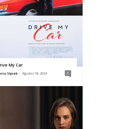
rive My Car
0
urcu Uprak
-
Ağustos 18, 2024