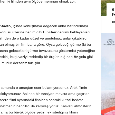
a her iki filmden aynı ölçüde memnun olmak zor.
6
F
B
Intacto
, içinde konuşmaya değecek anlar barındırmayı
 konusu üzerine benim gibi
Fincher
gerilimi bekleyenleri
filmden de o kadar güzel ve unutulmaz anlar çıkabilirdi
an olmuş bir film bana göre. Oysa geleceği görme (ki bu
aşına gelecekleri görme tevazusunu göstermiş) yeteneğine
eskisi, burjuvaziyi reddedip bir örgüte sığınan
Angela
gibi
 mudur derseniz tartışılır.
a sonunda o amaçtan eser bulamıyorsunuz. Artık filmin
kılıyorsunuz. Aslında bir tansiyon mevcut ama şaşırtan,
acera filmi ayarındaki finalden sonraki kutsal hedefe
netmenin bencilliği ile karşılaşıyoruz. Kasvetli atmosferin
r ama bu büyük ölçüde yedirmek istediğiniz filmin