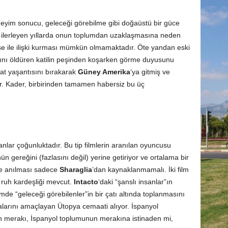
neyim sonucu, geleceği görebilme gibi doğaüstü bir güce
ç ilerleyen yıllarda onun toplumdan uzaklaşmasına neden
mse ile ilişki kurması mümkün olmamaktadır. Öte yandan eski
ızını öldüren katilin peşinden koşarken görme duyusunu
hat yaşantısını bırakarak
Güney Amerika
‘ya gitmiş ve
ır. Kader, birbirinden tamamen habersiz bu üç
anlar çoğunluktadır. Bu tip filmlerin aranılan oyuncusu
ün gereğini (fazlasını değil) yerine getiriyor ve ortalama bir
le anılması sadece
Sharaglia
’dan kaynaklanmamalı. İki film
 ruh kardeşliği mevcut.
Intacto
‘daki “şanslı insanlar”ın
lmde “geleceği görebilenler”in bir çatı altında toplanmasını
alarını amaçlayan Ütopya cemaati alıyor. İspanyol
an merakı, İspanyol toplumunun merakına istinaden mi,