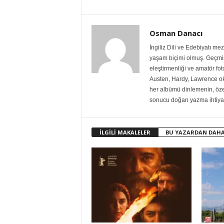
Osman Danacı
İngiliz Dili ve Edebiyatı m
yaşam biçimi olmuş. Geçmiş
eleştirmenliği ve amatör fo
Austen, Hardy, Lawrence ok
her albümü dinlemenin, özell
sonucu doğan yazma ihtiyac
İLGİLİ MAKALELER
BU YAZARDAN DAHA