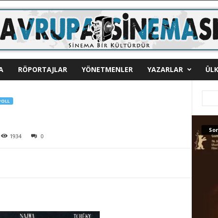
A
RÖPORTAJLAR
YÖNETMENLER
YAZARLAR
ÜLK
POLL
Son
1934
0