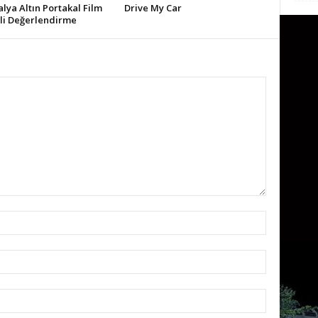
alya Altın Portakal Film
Drive My Car
ali Değerlendirme