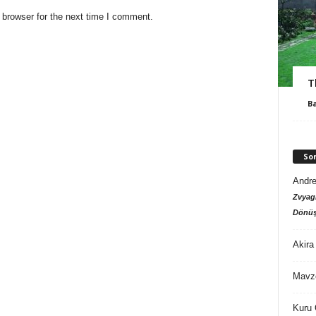
 browser for the next time I comment.
T
B
So
Andre
Zvyagi
Dönüş
Akira
Mavz
Kuru 