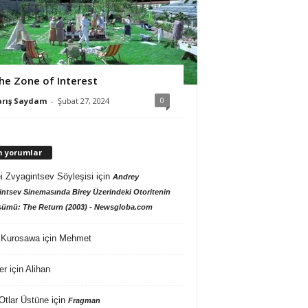
he Zone of Interest
0
arış Saydam
-
Şubat 27, 2024
n yorumlar
i Zvyagintsev Söyleşisi
için
Andrey
ntsev Sinemasında Birey Üzerindeki Otoritenin
ümü: The Return (2003) - Newsgloba.com
 Kurosawa
için
Mehmet
er
için
Alihan
Otlar Üstüne
için
Fragman