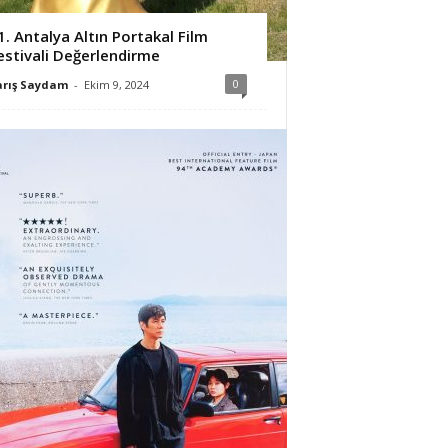
1. Antalya Altın Portakal Film
estivali Değerlendirme
0
arış Saydam
-
Ekim 9, 2024