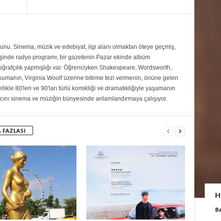
ezunu. Sinema, müzik ve edebiyat, ilgi alanı olmaktan öteye geçmiş,
inde radyo programı, bir gazetenin Pazar ekinde albüm
toğrafçılık yapmışlığı var. Öğrenciyken Shakespeare, Wordsworth,
umanın, Virginia Woolf üzerine bitirme tezi vermenin, önüne gelen
ikle 80'leri ve 90'ları türlü komikliği ve dramatikliğiyle yaşamanın
ını sinema ve müziğin bünyesinde anlamlandırmaya çalışıyor.
 FAZLASI
H
B