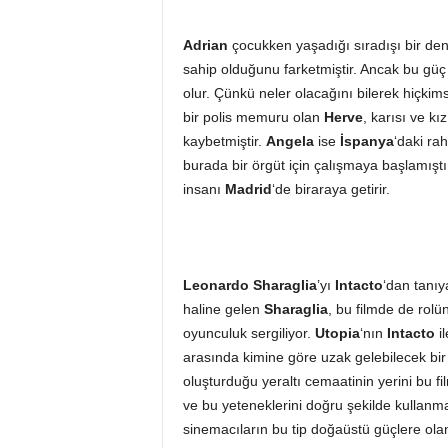
Adrian
çocukken yaşadığı sıradışı bir de
sahip olduğunu farketmiştir. Ancak bu gü
olur. Çünkü neler olacağını bilerek hiçki
bir polis memuru olan
Herve
, karısı ve k
kaybetmiştir.
Angela
ise
İspanya
‘daki ra
burada bir örgüt için çalışmaya başlamışt
insanı
Madrid
‘de biraraya getirir.
Leonardo Sharaglia
’yı
Intacto
‘dan tanıy
haline gelen
Sharaglia
, bu filmde de rolün
oyunculuk sergiliyor.
Utopia
‘nın
Intacto
i
arasında kimine göre uzak gelebilecek bir
oluşturduğu yeraltı cemaatinin yerini bu fi
ve bu yeteneklerini doğru şekilde kullanm
sinemacıların bu tip doğaüstü güçlere ol