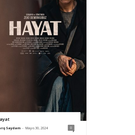
ayat
0
arış Saydam
-
Mayıs 30, 2024