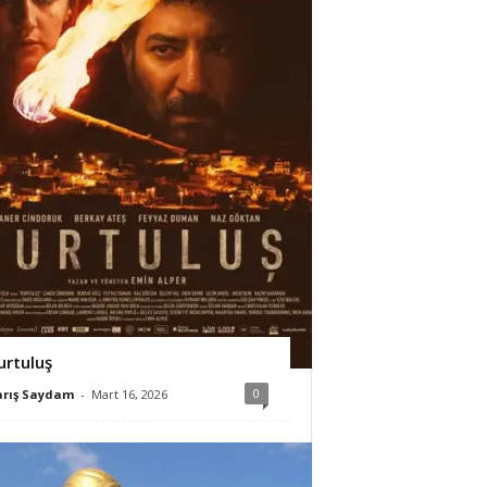
urtuluş
0
arış Saydam
-
Mart 16, 2026