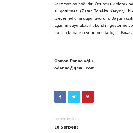
karizmasına bağlıdır. Oyunculuk olarak bak
su götürmez. (Zaten
Tchéky Karyo
’yu bi
izleyemediğimi düşünüyorum. Başta yazılm
ağzının suyu akabilir, kendini gösterme ve
bu film buna izin verir mi o tartışılır. Kısa
Osman Danacıoğlu
odanac@gmail.com
Önceki makale
Le Serpent