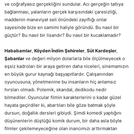
ve coğrafyasız gerçekliğini sundular. Acı gerçeğin tatlıya
bağlanması, yalanların gerçek karşısındaki çaresizliği,
maddenin maneviyat seli önündeki zayıflığı onlar
sayesinde bize en samimi haliyle göründü. Bu nasıl bir
güçtür? Bu nasıl bir lisandır? Bu nasıl bir kucaklamadır?
Hababamlar
,
Köyden İndim Şehireler
,
Süt Kardeşler
,
Şabanlar
ve değeri milyon dolarlarla bile ölçülmeyecek o
eşsiz kadroları bir araya getiren daha niceleri, sinemamızın
en büyük gurur kaynağı başyapıtlardır. Çalışanından
oyuncusuna, yönetmenine bu insanların hiç anlamsız
hırsları olmadı. Polemik, skandal, dedikodu nedir
bilmediler. Oyuncular filmin karakterlerini o kadar güzel
hayata geçirdiler ki, abartıları bile göze batmak şöyle
dursun, doğallık dersleri gibiydi. Şimdi komedi yaptığını
düşünenlerin düştüğü komik durum, bir daha asla böyle
filmler çekilemeyeceğine olan inancımızı arttırmaktan