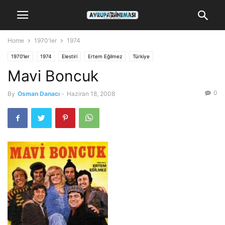
Home
1970'ler
1974
1970'ler
1974
Elestiri
Ertem Eğilmez
Türkiye
Mavi Boncuk
0
By
Osman Danacı
-
Haziran 18, 2008