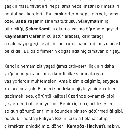
şaşkın masumiyetleri, hepsi ama hepsi insani bir masalın
unutulmaz kareleri.. Bu karakterlerin hepsi gerçek, hepsi
özel.
Baba Yaşar
’ın sinema tutkusu,
Süleyman
’ın iş
bitiriciliği,
Şeker Kamil
’in okuma-yazma öğrenme gayreti,
Kaymakam Cafer
’in külüstür arabası, kırık tarağı
anlatılmayıp geçilseydi, insani ruha ihanet edilmiş olacaktı
belki de.. Bu da o filmlerin doğasında hiç olmayan bir şey..
Kendi sinemamızla yaşadığımız tatlı-sert ilişkinin daha
yoğununu yabancılar da kendi ülke sinemalarıyla
yaşıyorlardır muhtemelen. Ama bizim eksiğimiz, saygıda
kusurumuz çok. Filmleri son teknolojiyle yeniden elden
geçirmek, ses, görüntü kalitesi üzerinde oynamak gibi
şeylerden bahsetmiyorum. Benim için o çıtırtılı sesler,
solgun görüntüler filmin özünden bir şey götürmediği gibi,
puslu bir nostalji katıyor. Bizim, bize ait olana sahip
çıkmaktan anladığımız, döneri,
Karagöz-Hacivat
’ı,
rakı
yı,