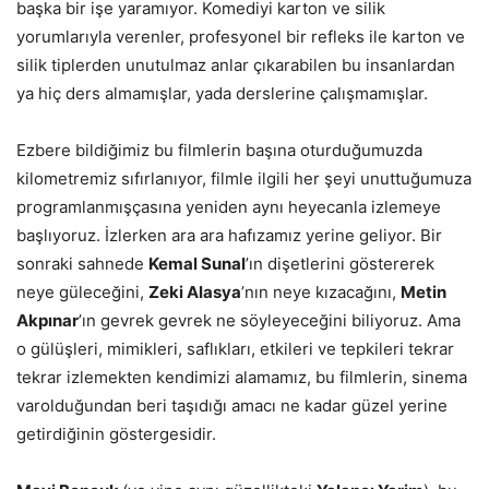
başka bir işe yaramıyor. Komediyi karton ve silik
yorumlarıyla verenler, profesyonel bir refleks ile karton ve
silik tiplerden unutulmaz anlar çıkarabilen bu insanlardan
ya hiç ders almamışlar, yada derslerine çalışmamışlar.
Ezbere bildiğimiz bu filmlerin başına oturduğumuzda
kilometremiz sıfırlanıyor, filmle ilgili her şeyi unuttuğumuza
programlanmışçasına yeniden aynı heyecanla izlemeye
başlıyoruz. İzlerken ara ara hafızamız yerine geliyor. Bir
sonraki sahnede
Kemal Sunal
’ın dişetlerini göstererek
neye güleceğini,
Zeki Alasya
’nın neye kızacağını,
Metin
Akpınar
’ın gevrek gevrek ne söyleyeceğini biliyoruz. Ama
o gülüşleri, mimikleri, saflıkları, etkileri ve tepkileri tekrar
tekrar izlemekten kendimizi alamamız, bu filmlerin, sinema
varolduğundan beri taşıdığı amacı ne kadar güzel yerine
getirdiğinin göstergesidir.