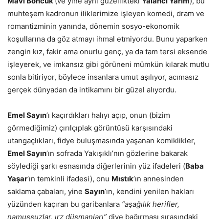
Mavi Boncuk
(ve yine aynı güzellikteki
Yalancı Yarim
), bu
muhteşem kadronun iliklerimize işleyen komedi, dram ve
romantizminin yanında, dönemin sosyo-ekonomik
koşullarına da göz atmayı ihmal etmiyordu. Bunu yaparken
zengin kız, fakir ama onurlu genç, ya da tam tersi eksende
işleyerek, ve imkansız gibi görüneni mümkün kılarak mutlu
sonla bitiriyor, böylece insanlara umut aşılıyor, acımasız
gerçek dünyadan da intikamını bir güzel alıyordu.
Emel Sayın
’ı kaçırdıkları halıyı açıp, onun (bizim
görmediğimiz) çırılçıplak görüntüsü karşısındaki
utangaçlıkları, fidye buluşmasında yaşanan komiklikler,
Emel Sayın
’ın sofrada Yakışıklı’nın gözlerine bakarak
söylediği şarkı esnasında diğerlerinin yüz ifadeleri (
Baba
Yaşar
’ın temkinli ifadesi), onu
Mıstık
’ın annesinden
saklama çabaları, yine
Sayın
’ın, kendini yenilen hakları
yüzünden kaçıran bu garibanlara
“aşağılık herifler,
namussuzlar, ırz düşmanları”
diye bağırması sırasındaki