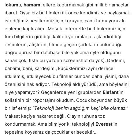
l
okum
u,
hamam
ı ellere kaptırmamak gibi milli bir amaçtan
ibaret. Oysa biz bu filmleri ilk önce kendimiz ve paylaşmak
istediğimiz nesillerimiz için koruyup, canlı tutmuyoruz ki
elaleme kaptıralım.. Mesela internette bu filmlerimiz için
tüm bilgilerin girildiği, kaliteli yorumlarla taçlandırıldığı,
resimlerin, afişlerin, filmde geçen şarkıların bulunduğu
doğru dürüst bir database bile yok ama öyle olduğunu
sanan çok.
(İşte bu yüzden screenshot da yok)
. Dedemi,
babamı, beni, kardeşimi, küçüklerimizi aynı derece
etkilemiş, etkileyecek bu filmler bundan daha iyisini, daha
özenlisini hak ediyor. Teknoloji aldı yürüdü, ama böylesini
niye yapamıyor? Geçenlerde yeni gruplardan
Elefant
‘ın
solistinin bir röportajını okudum. Çocuk boyundan büyük
bir laf etmiş:
“Teknoloji benim sağdığım keçi bile olamaz.”
Maksat keçiye hakaret değil. Olayın ruhuna toz
kondurmamak. Ama bilmiyor ki teknolojiyi
Everest
‘in
tepesine koysanız da çocuklar erişecektir..