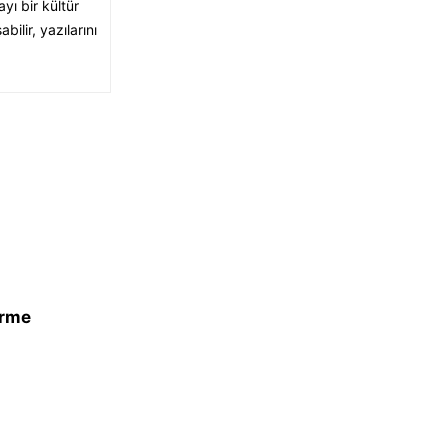
yı bir kültür
ilir, yazılarını
irme