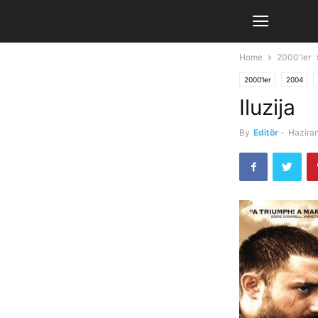
Home
2000'ler
2000'ler
2004
Iluzija
By
Editör
-
Hazira