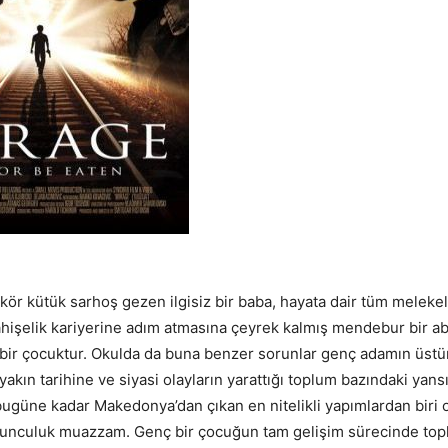
kör kütük sarhoş gezen ilgisiz bir baba, hayata dair tüm melekele
fahişelik kariyerine adım atmasına çeyrek kalmış mendebur bir ab
bir çocuktur. Okulda da buna benzer sorunlar genç adamın üstün
akın tarihine ve siyasi olayların yarattığı toplum bazındaki yan
 bugüne kadar Makedonya’dan çıkan en nitelikli yapımlardan biri 
yunculuk muazzam. Genç bir çocuğun tam gelişim sürecinde top