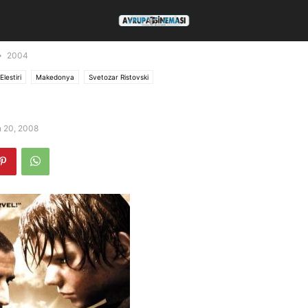
2004
Elestiri
Makedonya
Svetozar Ristovski
n 20, 2008