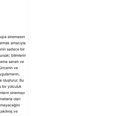
rupa sinemasını
aratmak amacıyla
anın sadece bir
rsak; bilimlerin
inema sanatı ve
şüncenin ve
ygulamanın,
 oluşturur. Bu
 bir yolculuk
nların sinemayı
natlarla olan
lemeyeceğini
çekilmiş ve