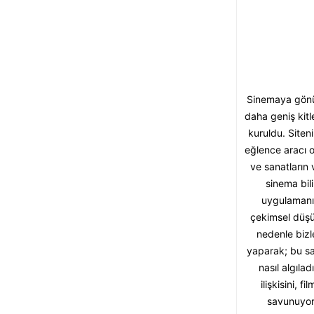
Sinemaya gönül
daha geniş kitl
kuruldu. Siten
eğlence aracı o
ve sanatların 
sinema bil
uygulamanı
çekimsel düşü
nedenle bizl
yaparak; bu sa
nasıl algıla
ilişkisini,
savunuyoru