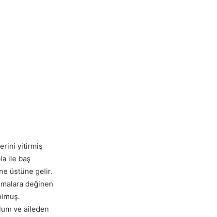
rini yitirmiş
la ile baş
e üstüne gelir.
sımalara değinen
olmuş.
lum ve aileden