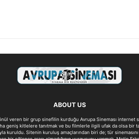
ABOUT US
ül veren bir grup sinefilin kurduğu Avrupa Sineması internet s
a geniş kitlelere tanıtmak ve bu filmlerle ilgili ufak da olsa bir 
la kuruldu. Sitenin kuruluş amaçlarından biri de; tür sinemasın
ce bir eğlence aracı olmadığının vurgusunu yapmak. Metin Erksan