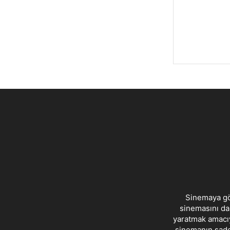
Sinemaya gön
sinemasını dah
yaratmak amacıy
sinemanın sade