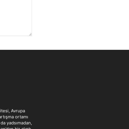
itesi, Avrupa
tartışma ortamı
ı da yadsımadan,
’dan bir alıntı