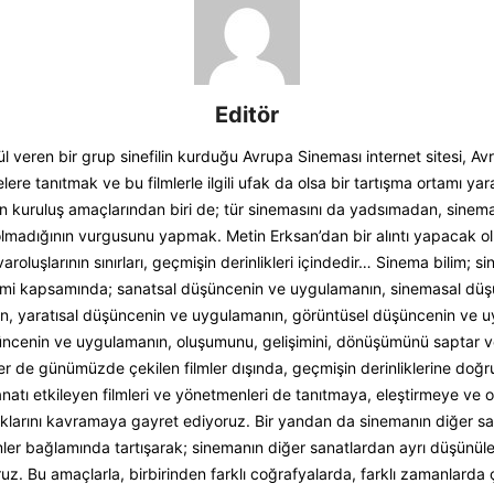
Editör
 veren bir grup sinefilin kurduğu Avrupa Sineması internet sitesi, Av
elere tanıtmak ve bu filmlerle ilgili ufak da olsa bir tartışma ortamı y
in kuruluş amaçlarından biri de; tür sinemasını da yadsımadan, sinem
lmadığının vurgusunu yapmak. Metin Erksan’dan bir alıntı yapacak olu
varoluşlarının sınırları, geçmişin derinlikleri içindedir… Sinema bilim; s
imi kapsamında; sanatsal düşüncenin ve uygulamanın, sinemasal dü
n, yaratısal düşüncenin ve uygulamanın, görüntüsel düşüncenin ve u
ncenin ve uygulamanın, oluşumunu, gelişimini, dönüşümünü saptar ve
er de günümüzde çekilen filmler dışında, geçmişin derinliklerine doğru
natı etkileyen filmleri ve yönetmenleri de tanıtmaya, eleştirmeye ve o
dıklarını kavramaya gayret ediyoruz. Bir yandan da sinemanın diğer sa
 filmler bağlamında tartışarak; sinemanın diğer sanatlardan ayrı düşünü
z. Bu amaçlarla, birbirinden farklı coğrafyalarda, farklı zamanlarda 