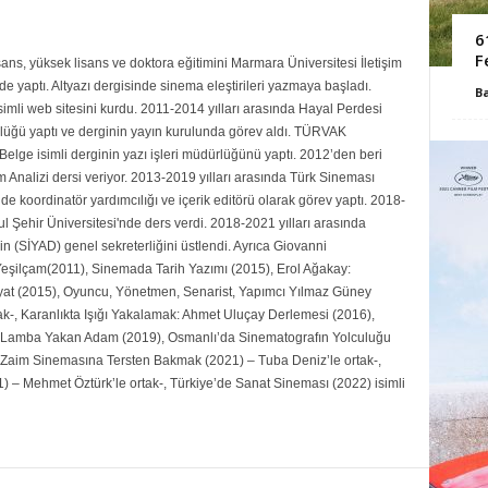
6
F
ans, yüksek lisans ve doktora eğitimini Marmara Üniversitesi İletişim
 yaptı. Altyazı dergisinde sinema eleştirileri yazmaya başladı.
B
mli web sitesini kurdu. 2011-2014 yılları arasında Hayal Perdesi
rlüğü yaptı ve derginin yayın kurulunda görev aldı. TÜRVAK
Belge isimli derginin yazı işleri müdürlüğünü yaptı. 2012’den beri
Analizi dersi veriyor. 2013-2019 yılları arasında Türk Sineması
de koordinatör yardımcılığı ve içerik editörü olarak görev yaptı. 2018-
ul Şehir Üniversitesi'nde ders verdi. 2018-2021 yılları arasında
n (SİYAD) genel sekreterliğini üstlendi. Ayrıca Giovanni
şilçam(2011), Sinemada Tarih Yazımı (2015), Erol Ağakay:
yat (2015), Oyuncu, Yönetmen, Senarist, Yapımcı Yılmaz Güney
ak-, Karanlıkta Işığı Yakalamak: Ahmet Uluçay Derlemesi (2016),
Lamba Yakan Adam (2019), Osmanlı’da Sinematografın Yolculuğu
 Zaim Sinemasına Tersten Bakmak (2021) – Tuba Deniz’le ortak-,
) – Mehmet Öztürk’le ortak-, Türkiye’de Sanat Sineması (2022) isimli