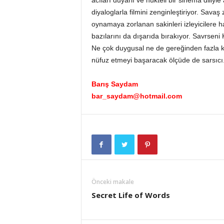
acıları duyarlı ve nükteli bir sinema diliy
diyaloglarla filmini zenginleştiriyor. S
oynamaya zorlanan sakinleri izleyicilere h
bazılarını da dışarıda bırakıyor. Savrseni 
Ne çok duygusal ne de gereğinden fazla kur
nüfuz etmeyi başaracak ölçüde de sarsıcı
Barış Saydam
bar_saydam@hotmail.com
Önceki makale
Secret Life of Words