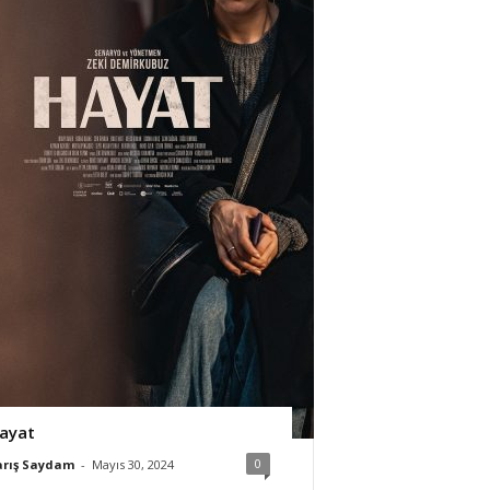
ayat
0
arış Saydam
-
Mayıs 30, 2024