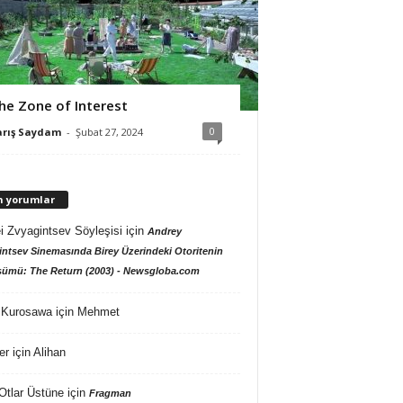
he Zone of Interest
0
arış Saydam
-
Şubat 27, 2024
n yorumlar
i Zvyagintsev Söyleşisi
için
Andrey
ntsev Sinemasında Birey Üzerindeki Otoritenin
ümü: The Return (2003) - Newsgloba.com
 Kurosawa
için
Mehmet
er
için
Alihan
Otlar Üstüne
için
Fragman