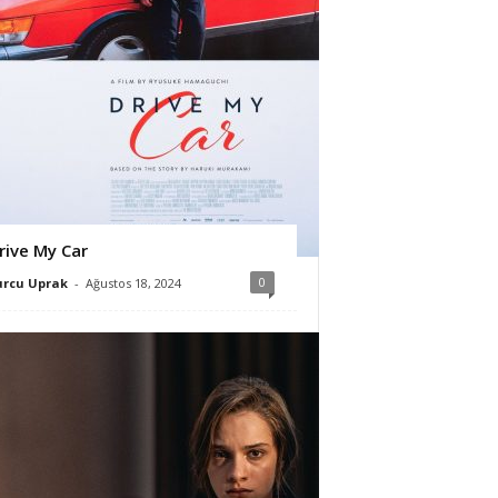
rive My Car
0
urcu Uprak
-
Ağustos 18, 2024