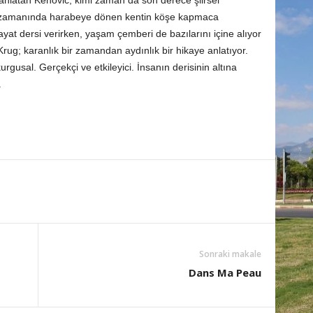
le anlatan Kenovic, kimi zaman da son derece şiirsel
avaş zamanında harabeye dönen kentin köşe kapmaca
ayat dersi verirken, yaşam çemberi de bazılarını içine alıyor
Krug; karanlık bir zamandan aydınlık bir hikaye anlatıyor.
gusal. Gerçekçi ve etkileyici. İnsanın derisinin altına
.
Sonraki makale
Dans Ma Peau