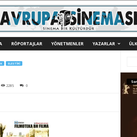
A
RÖPORTAJLAR
YÖNETMENLER
YAZARLAR
ÜLK
EK
ELESTIRI
Son
2285
0