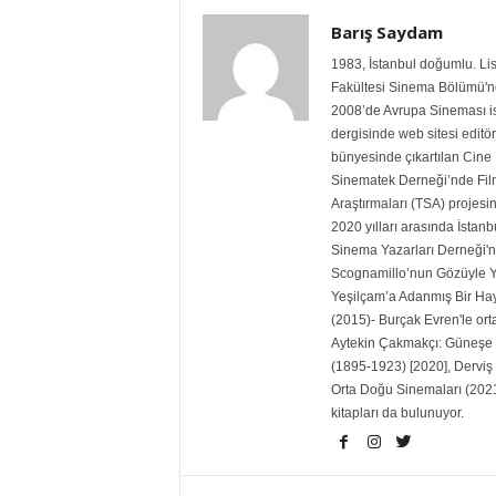
Barış Saydam
1983, İstanbul doğumlu. Lis
Fakültesi Sinema Bölümü'nde
2008’de Avrupa Sineması isi
dergisinde web sitesi editö
bünyesinde çıkartılan Cine 
Sinematek Derneği’nde Film 
Araştırmaları (TSA) projesin
2020 yılları arasında İstanb
Sinema Yazarları Derneği'ni
Scognamillo’nun Gözüyle Ye
Yeşilçam’a Adanmış Bir Ha
(2015)- Burçak Evren'le ort
Aytekin Çakmakçı: Güneşe 
(1895-1923) [2020], Derviş
Orta Doğu Sinemaları (2021
kitapları da bulunuyor.