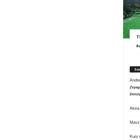
T
B
So
Andre
Zvyagi
Dönüş
Akira
Mavz
Kuru 