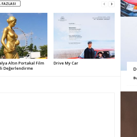
 FAZLASI
alya Altın Portakal Film
Drive My Car
ali Değerlendirme
D
B