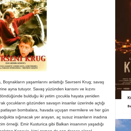
 Boşnakların yaşamlarını anlattığı Savrseni Krug; savaş
ine ayna tutuyor. Savaş yüzünden karısını ve kızını
öndüğünde bulduğu iki yetim çocukla hayata yeniden
K
arak çocukların gözünden savaşın insanlar üzerinde açtığı
B
da patlayan bombalara, havada uçuşan mermilere ve her gün
 soğukta sığınacak yer arayan, aç susuz insanların inadına
im örneği. Emir Kusturica gibi Balkan insanının yaşadığı