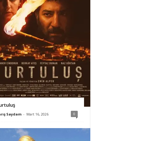
urtuluş
0
arış Saydam
-
Mart 16, 2026