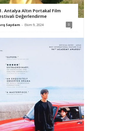
1. Antalya Altın Portakal Film
estivali Değerlendirme
0
arış Saydam
-
Ekim 9, 2024