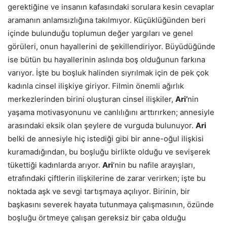
gerektiğine ve insanın kafasındaki sorulara kesin cevaplar
aramanın anlamsızlığına takılmıyor. Küçüklüğünden beri
içinde bulunduğu toplumun değer yargıları ve genel
görüleri, onun hayallerini de şekillendiriyor. Büyüdüğünde
ise bütün bu hayallerinin aslında boş olduğunun farkına
varıyor. İşte bu boşluk halinden sıyrılmak için de pek çok
kadınla cinsel ilişkiye giriyor. Filmin önemli ağırlık
merkezlerinden birini oluşturan cinsel ilişkiler,
Ari’
nin
yaşama motivasyonunu ve canlılığını arttırırken; annesiyle
arasındaki eksik olan şeylere de vurguda bulunuyor.
Ari
belki de annesiyle hiç istediği gibi bir anne-oğul ilişkisi
kuramadığından, bu boşluğu birlikte olduğu ve sevişerek
tükettiği kadınlarda arıyor.
Ari
’nin bu nafile arayışları,
etrafındaki çiftlerin ilişkilerine de zarar verirken; işte bu
noktada aşk ve sevgi tartışmaya açılıyor. Birinin, bir
başkasını severek hayata tutunmaya çalışmasının, özünde
boşluğu örtmeye çalışan gereksiz bir çaba olduğu