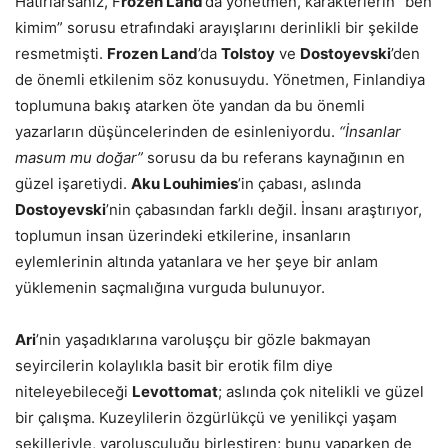
Hatırlarsanız, F
rozen Land
’da yönetmen, karakterlerin “ben
kimim” sorusu etrafındaki arayışlarını derinlikli bir şekilde
resmetmişti.
Frozen Land
’da
Tolstoy
ve
Dostoyevski
’den
de önemli etkilenim söz konusuydu. Yönetmen, Finlandiya
toplumuna bakış atarken öte yandan da bu önemli
yazarların düşüncelerinden de esinleniyordu.
“İnsanlar
masum mu doğar”
sorusu da bu referans kaynağının en
güzel işaretiydi.
Aku Louhimies
’in çabası, aslında
Dostoyevski
’nin çabasından farklı değil. İnsanı araştırıyor,
toplumun insan üzerindeki etkilerine, insanların
eylemlerinin altında yatanlara ve her şeye bir anlam
yüklemenin saçmalığına vurguda bulunuyor.
Ari
’nin yaşadıklarına varoluşçu bir gözle bakmayan
seyircilerin kolaylıkla basit bir erotik film diye
niteleyebileceği
Levottomat
; aslında çok nitelikli ve güzel
bir çalışma. Kuzeylilerin özgürlükçü ve yenilikçi yaşam
şekilleriyle, varoluşçuluğu birleştiren; bunu yaparken de