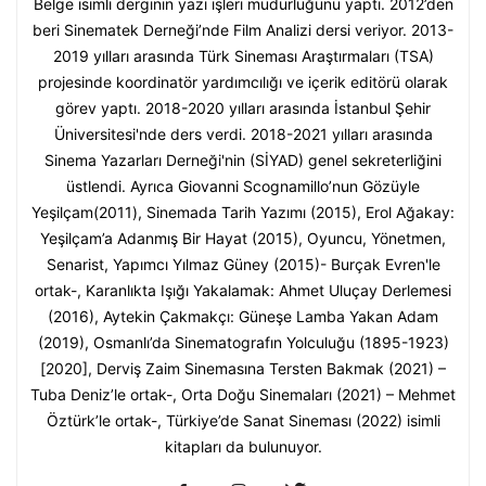
Belge isimli derginin yazı işleri müdürlüğünü yaptı. 2012’den
beri Sinematek Derneği’nde Film Analizi dersi veriyor. 2013-
2019 yılları arasında Türk Sineması Araştırmaları (TSA)
projesinde koordinatör yardımcılığı ve içerik editörü olarak
görev yaptı. 2018-2020 yılları arasında İstanbul Şehir
Üniversitesi'nde ders verdi. 2018-2021 yılları arasında
Sinema Yazarları Derneği'nin (SİYAD) genel sekreterliğini
üstlendi. Ayrıca Giovanni Scognamillo’nun Gözüyle
Yeşilçam(2011), Sinemada Tarih Yazımı (2015), Erol Ağakay:
Yeşilçam’a Adanmış Bir Hayat (2015), Oyuncu, Yönetmen,
Senarist, Yapımcı Yılmaz Güney (2015)- Burçak Evren'le
ortak-, Karanlıkta Işığı Yakalamak: Ahmet Uluçay Derlemesi
(2016), Aytekin Çakmakçı: Güneşe Lamba Yakan Adam
(2019), Osmanlı’da Sinematografın Yolculuğu (1895-1923)
[2020], Derviş Zaim Sinemasına Tersten Bakmak (2021) –
Tuba Deniz’le ortak-, Orta Doğu Sinemaları (2021) – Mehmet
Öztürk’le ortak-, Türkiye’de Sanat Sineması (2022) isimli
kitapları da bulunuyor.