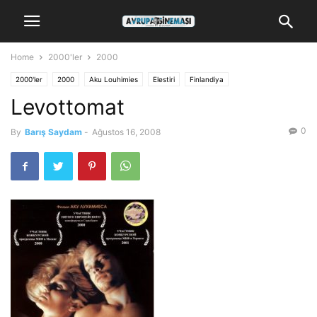
Home
2000'ler
2000
2000'ler
2000
Aku Louhimies
Elestiri
Finlandiya
Levottomat
0
By
Barış Saydam
-
Ağustos 16, 2008