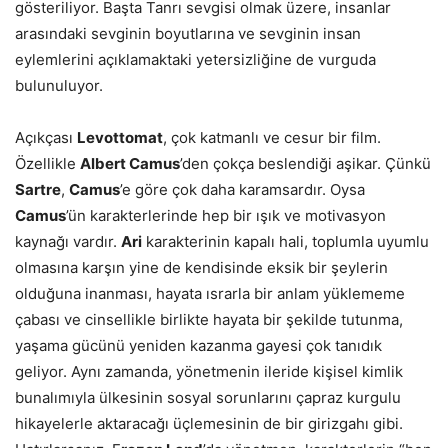
gösteriliyor. Başta Tanrı sevgisi olmak üzere, insanlar
arasındaki sevginin boyutlarına ve sevginin insan
eylemlerini açıklamaktaki yetersizliğine de vurguda
bulunuluyor.
Açıkçası
Levottomat
, çok katmanlı ve cesur bir film.
Özellikle
Albert Camus
’den çokça beslendiği aşikar. Çünkü
Sartre
,
Camus
’e göre çok daha karamsardır. Oysa
Camus
’ün karakterlerinde hep bir ışık ve motivasyon
kaynağı vardır.
Ari
karakterinin kapalı hali, toplumla uyumlu
olmasına karşın yine de kendisinde eksik bir şeylerin
olduğuna inanması, hayata ısrarla bir anlam yüklememe
çabası ve cinsellikle birlikte hayata bir şekilde tutunma,
yaşama gücünü yeniden kazanma gayesi çok tanıdık
geliyor. Aynı zamanda, yönetmenin ileride kişisel kimlik
bunalımıyla ülkesinin sosyal sorunlarını çapraz kurgulu
hikayelerle aktaracağı üçlemesinin de bir girizgahı gibi.