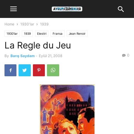
Home
1930'lar
1939
1930'lar
1939
Elestiri
Fransa
Jean Renoir
La Regle du Jeu
0
By
Barış Saydam
-
Eylül 21, 2008