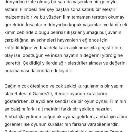
dünyadan izole olmuş bir şatoda yaşanılan bir geceyle
aktarır. Filmdeki her şey baştan sona satirik bir eleştiri
malzemesidir ve bu yüzden film tamamen tersten okumayı
gerektirir. İnsanların dünyadan kopuk yaşamları ve kimin eli
kimin cebinde olduğu belirsiz ilişkiler yumağı burjuvanın
çarpıklığına, av sahneleri hayvanların eğlence için
katledildiğine ve finaldeki kaza açıklamasıyla geçiştirilen
olay ise, dostluğun ve insan hayatının değerini yitirdiğine
işarettir. Çekildiği yıllarda ağır eleştiriler alması ve değerini
bulamaması da bundan dolayıdır.
Çağının çok ötesinde ve çok zekici kurgulanmış bir yapım
olan Rules of Games’te, Renoir oyunun kurallarını
gösterirken, izleyicilere kendisi de bir oyun oynar. Filminin
ambalajını farklı alt metnini farklı bir şekilde hazırlar.
Ambalajla yetinen çoğunluk oyuna gelirken, ambalajın altını
görenler ise oyunun kurallarının farkına varabilenlerdir.
Rules of Games, başta anlatım teknikleri açısından Orson