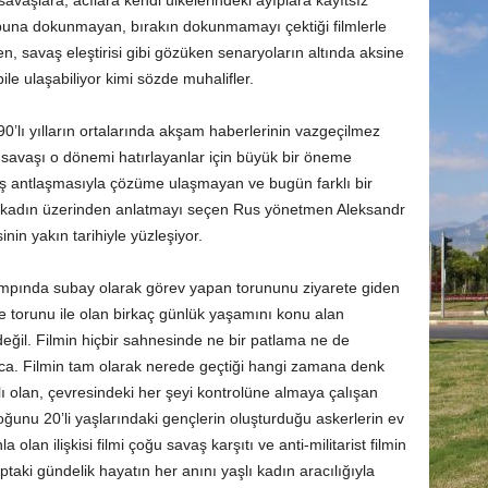
vaşlara, acılara kendi ülkelerindeki ayıplara kayıtsız
abuna dokunmayan, bırakın dokunmamayı çektiği filmlerle
 savaş eleştirisi gibi gözüken senaryoların altında aksine
ile ulaşabiliyor kimi sözde muhalifler.
90’lı yılların ortalarında akşam haberlerinin vazgeçilmez
savaşı o dönemi hatırlayanlar için büyük bir öneme
ış antlaşmasıyla çözüme ulaşmayan ve bugün farklı bir
ir kadın üzerinden anlatmayı seçen Rus yönetmen Aleksandr
nin yakın tarihiyle yüzleşiyor.
mpında subay olarak görev yapan torununu ziyarete giden
ve torunu ile olan birkaç günlük yaşamını konu alan
 değil. Filmin hiçbir sahnesinde ne bir patlama ne de
unca. Filmin tam olarak nerede geçtiği hangi zamana denk
mlı olan, çevresindeki her şeyi kontrolüne almaya çalışan
çoğunu 20’li yaşlarındaki gençlerin oluşturduğu askerlerin ev
a olan ilişkisi filmi çoğu savaş karşıtı ve anti-militarist filmin
aki gündelik hayatın her anını yaşlı kadın aracılığıyla