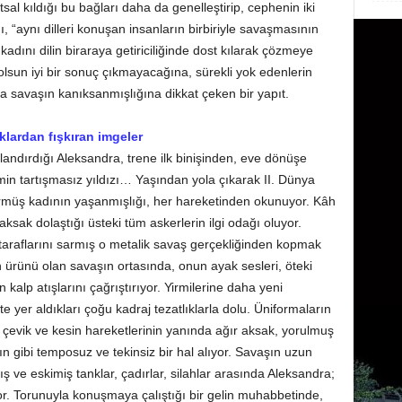
utsal kıldığı bu bağları daha da genelleştirip, cephenin iki
ı, “aynı dilleri konuşan insanların birbiriyle savaşmasının
ı kadını dilin biraraya getiriciliğinde dost kılarak çözmeye
olsun iyi bir sonuç çıkmayacağına, sürekli yok edenlerin
 savaşın kanıksanmışlığına dikkat çeken bir yapıt.
ıklardan fışkıran imgeler
landırdığı Aleksandra, trene ilk binişinden, eve dönüşe
min tartışmasız yıldızı… Yaşından yola çıkarak II. Dünya
rmüş kadının yaşanmışlığı, her hareketinden okunuyor. Kâh
r aksak dolaştığı üsteki tüm askerlerin ilgi odağı oluyor.
 taraflarını sarmış o metalik savaş gerçekliğinden kopmak
ürünü olan savaşın ortasında, onun ayak sesleri, öteki
in kalp atışlarını çağrıştırıyor. Yirmilerine daha yeni
kte yer aldıkları çoğu kadraj tezatlıklarla dolu. Üniformaların
n çevik ve kesin hareketlerinin yanında ağır aksak, yorulmuş
ın gibi temposuz ve tekinsiz bir hal alıyor. Savaşın uzun
ış ve eskimiş tanklar, çadırlar, silahlar arasında Aleksandra;
uyor. Torunuyla konuşmaya çalıştığı bir gelin muhabbetinde,