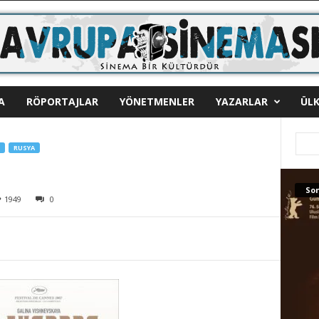
A
RÖPORTAJLAR
YÖNETMENLER
YAZARLAR
ÜLK
RUSYA
Son
1949
0