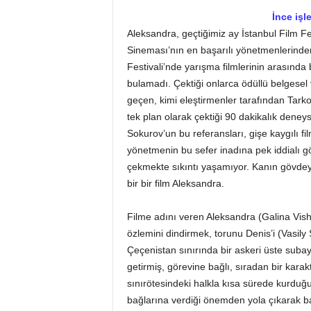
İnce işl
Aleksandra, geçtiğimiz ay İstanbul Film F
Sineması’nın en başarılı yönetmenlerinde
Festivali’nde yarışma filmlerinin arasın
bulamadı. Çektiği onlarca ödüllü belgesel 
geçen, kimi eleştirmenler tarafından Tark
tek plan olarak çektiği 90 dakikalık deneys
Sokurov’un bu referansları, gişe kaygılı fi
yönetmenin bu sefer inadına pek iddialı gör
çekmekte sıkıntı yaşamıyor. Kanın gövdey
bir bir film Aleksandra.
Filme adını veren Aleksandra (Galina Vish
özlemini dindirmek, torunu Denis’i (Vasily 
Çeçenistan sınırında bir askeri üste suba
getirmiş, görevine bağlı, sıradan bir kara
sınırötesindeki halkla kısa sürede kurduğ
bağlarına verdiği önemden yola çıkarak 