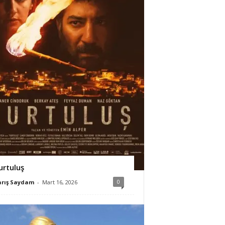
urtuluş
0
arış Saydam
-
Mart 16, 2026