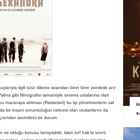
uçlarıyla ilgili özür dileme seansları birer birer perdede arz-
lma gibi filmografisi tamamiyle sinema ustalarına olan
e bu maceraya atılması (Redacted) bu tip yönetmenlerin saf
K
e bir insani sorumluluğun neticesi olan vicdanlarını da
B
çısından sevindirici bir durum.
ne olduğu konusu tartışılabilir, lakin sırf Irak’la sınırlı