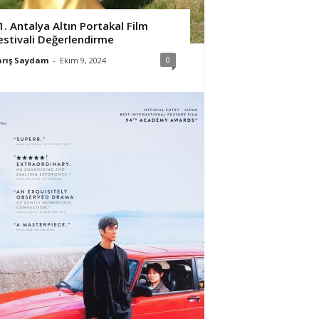
1. Antalya Altın Portakal Film
estivali Değerlendirme
0
arış Saydam
-
Ekim 9, 2024