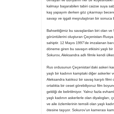
olmayan ve dünyanın her bir köşesindeki sa
kalmayı başarabilen tabiri caizse suya s
kaş yapayım derken göz çıkarmayı beceren,
savaşı ve işgali meşrulaştıran bir sonuca b
Bahsettiğimiz bu savaşlardan biri olan ve 
görüntülerini oluşturan Çeçenistan-Rusya 
sahiptir. 12 Mayıs 1997’de imzalanan bar
döneme giren bu savaşın etkisini yaşlı b
Sokurov, Aleksandra adlı filmle kendi ülkesi
Rus ordusunun Çeçenistan’daki askeri ka
yaşlı bir kadının kamptaki diğer askerler 
Aleksandra katıksız bir savaş karşıtı filmi
ortalıkta bir ceset görebiliyoruz film boy
geldiği de belirtilmiyor. Yalnız fazla evha
yaşlı kadının askerlerle olan diyalogları, 
ve aile özlemlerinin temsili olan yaşlı kadınl
ötesine taşıyor. Sokurov’un kamerası kampt