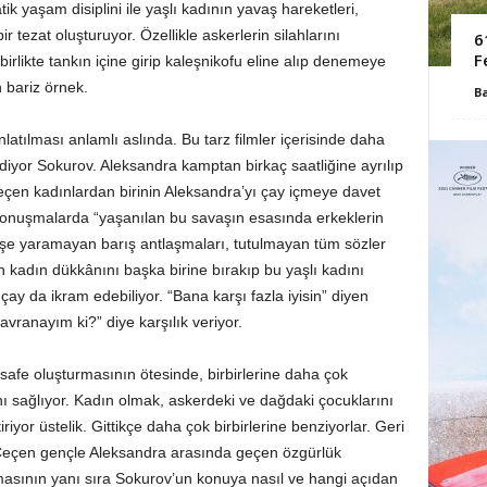
tik yaşam disiplini ile yaşlı kadının yavaş hareketleri,
tezat oluşturuyor. Özellikle askerlerin silahlarını
6
F
birlikte tankın içine girip kaleşnikofu eline alıp denemeye
n bariz örnek.
B
nlatılması anlamlı aslında. Bu tarz filmler içerisinde daha
yor Sokurov. Aleksandra kamptan birkaç saatliğine ayrılıp
çen kadınlardan birinin Aleksandra’yı çay içmeye davet
i konuşmalarda “yaşanılan bu savaşın esasında erkeklerin
İşe yaramayan barış antlaşmaları, tutulmayan tüm sözler
 kadın dükkânını başka birine bırakıp bu yaşlı kadını
çay da ikram edebiliyor. “Bana karşı fazla iyisin” diyen
ranayım ki?” diye karşılık veriyor.
mesafe oluşturmasının ötesinde, birbirlerine daha çok
ını sağlıyor. Kadın olmak, askerdeki ve dağdaki çocuklarını
iyor üstelik. Gittikçe daha çok birbirlerine benziyorlar. Geri
Çeçen gençle Aleksandra arasında geçen özgürlük
lmasının yanı sıra Sokurov’un konuya nasıl ve hangi açıdan