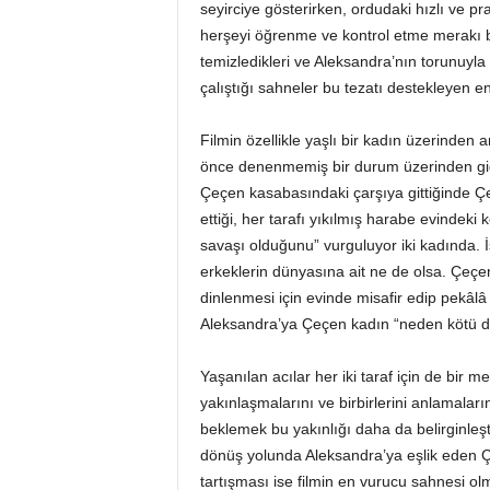
seyirciye gösterirken, ordudaki hızlı ve pra
herşeyi öğrenme ve kontrol etme merakı bir 
temizledikleri ve Aleksandra’nın torunuyla 
çalıştığı sahneler bu tezatı destekleyen e
Filmin özellikle yaşlı bir kadın üzerinden a
önce denenmemiş bir durum üzerinden gidi
Çeçen kasabasındaki çarşıya gittiğinde Çe
ettiği, her tarafı yıkılmış harabe evindek
savaşı olduğunu” vurguluyor iki kadında. 
erkeklerin dünyasına ait ne de olsa. Çeçen
dinlenmesi için evinde misafir edip pekâlâ 
Aleksandra’ya Çeçen kadın “neden kötü dav
Yaşanılan acılar her iki taraf için de bir 
yakınlaşmalarını ve birbirlerini anlamalar
beklemek bu yakınlığı daha da belirginleştir
dönüş yolunda Aleksandra’ya eşlik eden 
tartışması ise filmin en vurucu sahnesi o