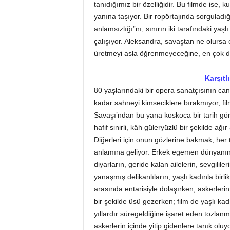
tanıdığımız bir özelliğidir. Bu filmde ise, k
yanına taşıyor. Bir ropörtajında sorguladığ
anlamsızlığı”nı, sınırın iki tarafındaki yaşl
çalışıyor. Aleksandra, savaştan ne olursa 
üretmeyi asla öğrenmeyeceğine, en çok da
Karşıtl
80 yaşlarındaki bir opera sanatçısının can
kadar sahneyi kimseciklere bırakmıyor, fil
Savaşı’ndan bu yana koskoca bir tarih gö
hafif sinirli, kâh güleryüzlü bir şekilde ağı
Diğerleri için onun gözlerine bakmak, her
anlamına geliyor. Erkek egemen dünyanın 
diyarların, geride kalan ailelerin, sevgililer
yanaşmış delikanlıların, yaşlı kadınla birli
arasında entarisiyle dolaşırken, askerleri
bir şekilde üsü gezerken; film de yaşlı kad
yıllardır süregeldiğine işaret eden tozlanm
askerlerin içinde yitip gidenlere tanık ol