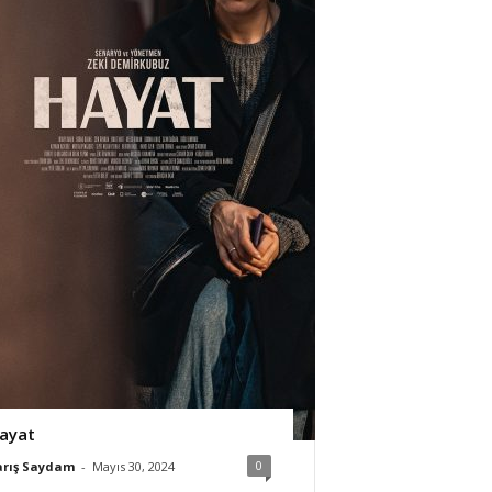
ayat
0
arış Saydam
-
Mayıs 30, 2024