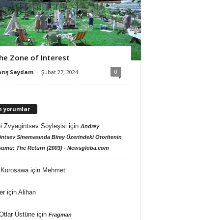
he Zone of Interest
0
arış Saydam
-
Şubat 27, 2024
n yorumlar
i Zvyagintsev Söyleşisi
için
Andrey
ntsev Sinemasında Birey Üzerindeki Otoritenin
ümü: The Return (2003) - Newsgloba.com
 Kurosawa
için
Mehmet
er
için
Alihan
Otlar Üstüne
için
Fragman