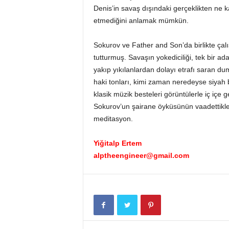
Denis’in savaş dışındaki gerçeklikten ne ka
etmediğini anlamak mümkün.
Sokurov ve Father and Son’da birlikte çal
tutturmuş. Savaşın yokediciliği, tek bir a
yakıp yıkılanlardan dolayı etrafı saran d
haki tonları, kimi zaman neredeyse siyah 
klasik müzik besteleri görüntülerle iç içe g
Sokurov’un şairane öyküsünün vaadettikler
meditasyon.
Yiğitalp Ertem
alptheengineer@gmail.com