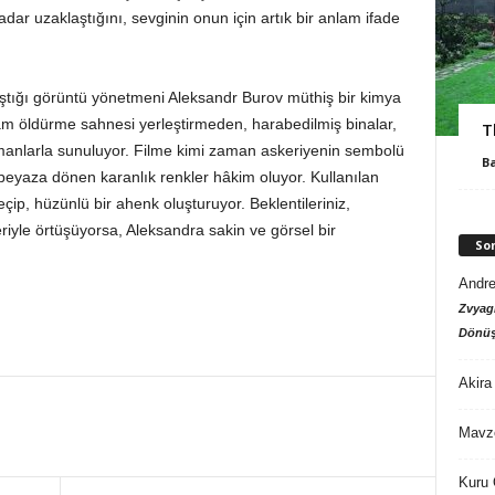
dar uzaklaştığını, sevginin onun için artık bir anlam ifade
ıştığı görüntü yönetmeni Aleksandr Burov müthiş bir kimya
dam öldürme sahnesi yerleştirmeden, harabedilmiş binalar,
T
umanlarla sunuluyor. Filme kimi zaman askeriyenin sembolü
B
beyaza dönen karanlık renkler hâkim oluyor. Kullanılan
eçip, hüzünlü bir ahenk oluşturuyor. Beklentileriniz,
iyle örtüşüyorsa, Aleksandra sakin ve görsel bir
So
Andre
Zvyagi
Dönüş
Akira
Mavz
Kuru 