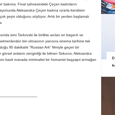
 bir bakıma. Final sahnesindeki Çeçen kadınların
asyonunda Aleksandra Çeçen kadına ısrarla kendisini
çok şeyin olduğunu söylüyor. Artık bir yerden başlamalı
a.
a ismi Tarkovski ile birlikte anılan en başarılı ve
önetmenlerden biri olmasının yanısıra sinema tarihine tek
ğu 90 dakikalık “Russian Ark” filmiyle geçen bir
örsel anlatım zenginliği ile bilinen Sokurov, Aleksandra
D
ye en basit manada minimalist bir hümanist başyapıt armağan
B
——————————-