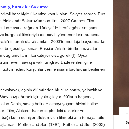
enmiş, buruk bir Sokurov
estivali hasebiyle ülkemize konuk olan, Sovyet sonrası Rus
n Aleksandr Sokurov’un son filmi. 2007 Cannes Film
da bulunmasına rağmen Türkiye’de henüz gösterim şansı
ve kurgusal filmleriyle adı sayılı yönetmenlerin arasında
ovski’nin ardılı olarak anılan, 2003’te montaja başvurmadan
el-belgesel çalışması Russian Ark ile bir ilke imza atan
lm dağıtımcılarını korkutuyor olsa gerek (!). Oysa
ünmeyen, savaşa yaktığı içli ağıt, izleyenleri içine
i götürmediği, kurşunlar yerine insani bağlardan beslenen
nevskaya), eşinin ölümünden bir süre sonra, yalnızlık ve
Shevtsov) görmek için yola çıkıyor. 90’ların başında,
y olan Denis, savaş halinde olmayı yaşam biçimi haline
kter. Film, Aleksandra’nın cephedeki askerler ve
H
u bağı konu ediniyor. Sokurov’un filmdeki ana temaya, aile
B
başlaması -Mother and Son (1997), Father and Son (2003)-