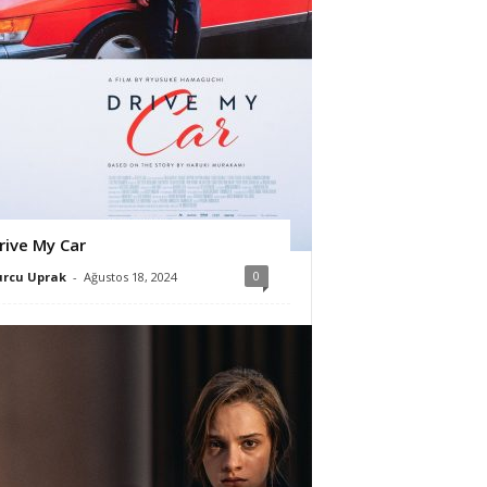
rive My Car
0
urcu Uprak
-
Ağustos 18, 2024