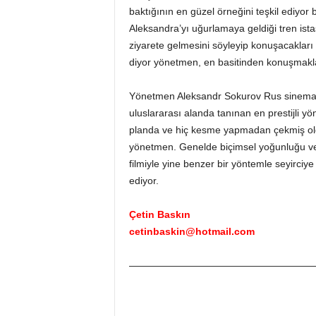
baktığının en güzel örneğini teşkil ediyor
Aleksandra’yı uğurlamaya geldiği tren ist
ziyarete gelmesini söyleyip konuşacakları 
diyor yönetmen, en basitinden konuşmakl
Yönetmen Aleksandr Sokurov Rus sinemasınd
uluslararası alanda tanınan en prestijli y
planda ve hiç kesme yapmadan çekmiş oldu
yönetmen. Genelde biçimsel yoğunluğu ve g
filmiyle yine benzer bir yöntemle seyirci
ediyor.
Çetin Baskın
cetinbaskin@hotmail.com
———————————————————