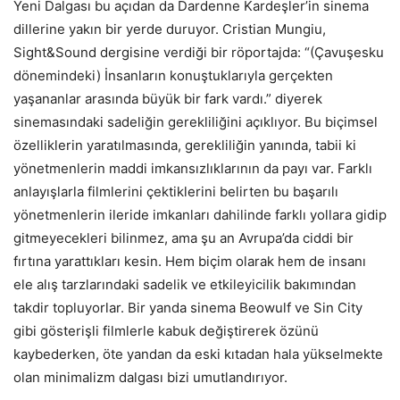
Yeni Dalgası bu açıdan da Dardenne Kardeşler’in sinema
dillerine yakın bir yerde duruyor. Cristian Mungiu,
Sight&Sound dergisine verdiği bir röportajda: “(Çavuşesku
dönemindeki) İnsanların konuştuklarıyla gerçekten
yaşananlar arasında büyük bir fark vardı.” diyerek
sinemasındaki sadeliğin gerekliliğini açıklıyor. Bu biçimsel
özelliklerin yaratılmasında, gerekliliğin yanında, tabii ki
yönetmenlerin maddi imkansızlıklarının da payı var. Farklı
anlayışlarla filmlerini çektiklerini belirten bu başarılı
yönetmenlerin ileride imkanları dahilinde farklı yollara gidip
gitmeyecekleri bilinmez, ama şu an Avrupa’da ciddi bir
fırtına yarattıkları kesin. Hem biçim olarak hem de insanı
ele alış tarzlarındaki sadelik ve etkileyicilik bakımından
takdir topluyorlar. Bir yanda sinema Beowulf ve Sin City
gibi gösterişli filmlerle kabuk değiştirerek özünü
kaybederken, öte yandan da eski kıtadan hala yükselmekte
olan minimalizm dalgası bizi umutlandırıyor.