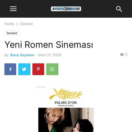
Home
Serbest
Serbest
Yeni Romen Sineması
0
By
Barış Saydam
-
Mart 27, 2009