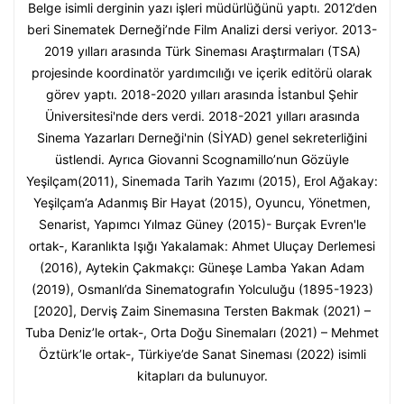
Belge isimli derginin yazı işleri müdürlüğünü yaptı. 2012’den
beri Sinematek Derneği’nde Film Analizi dersi veriyor. 2013-
2019 yılları arasında Türk Sineması Araştırmaları (TSA)
projesinde koordinatör yardımcılığı ve içerik editörü olarak
görev yaptı. 2018-2020 yılları arasında İstanbul Şehir
Üniversitesi'nde ders verdi. 2018-2021 yılları arasında
Sinema Yazarları Derneği'nin (SİYAD) genel sekreterliğini
üstlendi. Ayrıca Giovanni Scognamillo’nun Gözüyle
Yeşilçam(2011), Sinemada Tarih Yazımı (2015), Erol Ağakay:
Yeşilçam’a Adanmış Bir Hayat (2015), Oyuncu, Yönetmen,
Senarist, Yapımcı Yılmaz Güney (2015)- Burçak Evren'le
ortak-, Karanlıkta Işığı Yakalamak: Ahmet Uluçay Derlemesi
(2016), Aytekin Çakmakçı: Güneşe Lamba Yakan Adam
(2019), Osmanlı’da Sinematografın Yolculuğu (1895-1923)
[2020], Derviş Zaim Sinemasına Tersten Bakmak (2021) –
Tuba Deniz’le ortak-, Orta Doğu Sinemaları (2021) – Mehmet
Öztürk’le ortak-, Türkiye’de Sanat Sineması (2022) isimli
kitapları da bulunuyor.