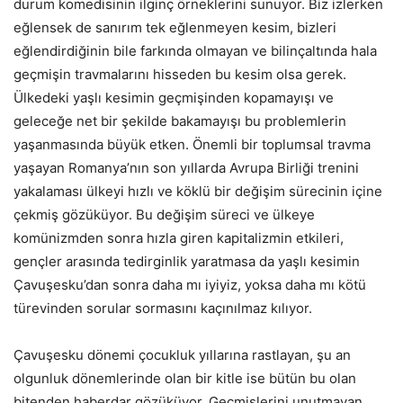
durum komedisinin ilginç örneklerini sunuyor. Biz izlerken
eğlensek de sanırım tek eğlenmeyen kesim, bizleri
eğlendirdiğinin bile farkında olmayan ve bilinçaltında hala
geçmişin travmalarını hisseden bu kesim olsa gerek.
Ülkedeki yaşlı kesimin geçmişinden kopamayışı ve
geleceğe net bir şekilde bakamayışı bu problemlerin
yaşanmasında büyük etken. Önemli bir toplumsal travma
yaşayan Romanya’nın son yıllarda Avrupa Birliği trenini
yakalaması ülkeyi hızlı ve köklü bir değişim sürecinin içine
çekmiş gözüküyor. Bu değişim süreci ve ülkeye
komünizmden sonra hızla giren kapitalizmin etkileri,
gençler arasında tedirginlik yaratmasa da yaşlı kesimin
Çavuşesku’dan sonra daha mı iyiyiz, yoksa daha mı kötü
türevinden sorular sormasını kaçınılmaz kılıyor.
Çavuşesku dönemi çocukluk yıllarına rastlayan, şu an
olgunluk dönemlerinde olan bir kitle ise bütün bu olan
bitenden haberdar gözüküyor. Geçmişlerini unutmayan,