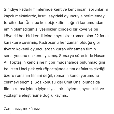
Şimdiye kadarki filmlerinde kent ve kent insanı sorunlarını
kapalı mekânlarda, kısıtlı sayıdaki oyuncuyla betimlemeyi
tercih eden Ünal bu kez objektifini coğrafi konumundan
emin olamadığımız, yeşillikler içindeki bir köye ve bu
köydeki her biri kendi içinde ayrı birer roman olan 22 farklı
karaktere çevirmiş. Kadrosunu her zaman olduğu gibi
tiyatro kökenli oyunculardan kuran yönetmen filmin
senaryosunu da kendi yazmış. Senaryo sürecinde Hasan
Ali Toptaş’ın kendisine hiçbir müdahalede bulunmadığını
belirten Ünal pek çok röportajında altını defalarca çizdiği
üzere romanın filmini değil, romanın kendi yorumunu
çekmeyi seçmiş. Söz konusu kişi Ümit Ünal olunca da
filmin rotası iyiden iyiye siyasi bir söyleme, ayrımcılık ve
yozlaşma eleştirisine doğru kaymış.
Zamansız, mekânsız