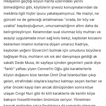
Hikâyenin geçtiği köyün harita üzerindeki yerini
bilmediğimiz gibi, köylülerin şivesiz konuşmalarından da
mekânla ilgili hiçbir ipucu yakalayamıyoruz. Ne maziyi, ne
günceli ne de geleceği anlatmaması “orada, bir köy var
uzakta” başıboşluğunun, umursamazlığının altını daha da
belirginleştiriyor. Kelamından sual olunmaz köy muhtarı ve
asayişi uygulamada onun sağ kolu bekçi, kaybolan kocasını
beklerken imamın kollarına düşen umarsız Kadriye,
kaybolan yeğeni Güvercin’i bulmak için umudunu büyülere
bağlayan Rıza, muhtarın sık sık akıl danışmaya geldiği ak
sakallı Dede Musa, iki sayfaya içinden geçenleri yazdı diye
“farklı” yaftası yiyen Cennet’in Oğlu gibi karakterlerle
köyün doğasını bize tanıtan Ümit Ünal İstanbul’dan çıkıp
gelen, etrafındaki olaylara kayıtsız kalmayı seçen berber ve
yıllar önceki kayıp ilanı ancak dönüşünden sonra köye
ulaşan Cıngıl Nuri gibi iki kilit karakterle de kentin köye
bakışını hissettirmeden önümüze seriyor. Yönetmen
kaynak metinden sıkça faydalansa da romanda olmayan