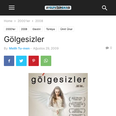
Home
2000'ler
2008
2000'ler
2008
Elestiri
Türkiye
Ümit Ünal
Gölgesizler
0
By
Melih Tu-men
-
Ağustos 29, 2009