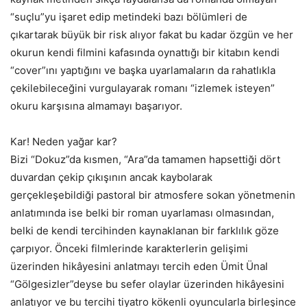
“suçlu”yu işaret edip metindeki bazı bölümleri de
çıkartarak büyük bir risk alıyor fakat bu kadar özgün ve her
okurun kendi filmini kafasında oynattığı bir kitabın kendi
“cover”ını yaptığını ve başka uyarlamaların da rahatlıkla
çekilebileceğini vurgulayarak romanı “izlemek isteyen”
okuru karşısına almamayı başarıyor.
Kar! Neden yağar kar?
Bizi “Dokuz”da kısmen, “Ara”da tamamen hapsettiği dört
duvardan çekip çıkışının ancak kaybolarak
gerçekleşebildiği pastoral bir atmosfere sokan yönetmenin
anlatımında ise belki bir roman uyarlaması olmasından,
belki de kendi tercihinden kaynaklanan bir farklılık göze
çarpıyor. Önceki filmlerinde karakterlerin gelişimi
üzerinden hikâyesini anlatmayı tercih eden Ümit Ünal
“Gölgesizler”deyse bu sefer olaylar üzerinden hikâyesini
anlatıyor ve bu tercihi tiyatro kökenli oyuncularla birleşince