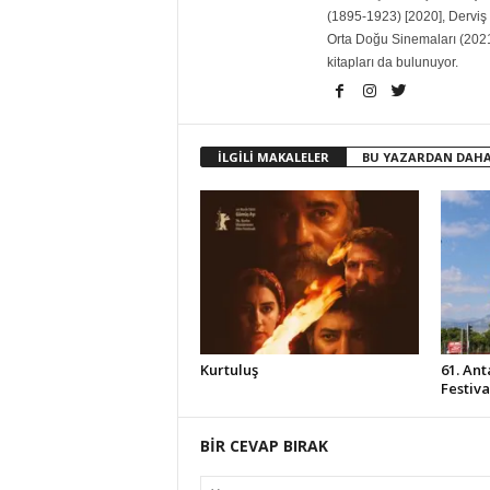
(1895-1923) [2020], Derviş
Orta Doğu Sinemaları (2021
kitapları da bulunuyor.
İLGİLİ MAKALELER
BU YAZARDAN DAHA
Kurtuluş
61. Ant
Festiv
BİR CEVAP BIRAK