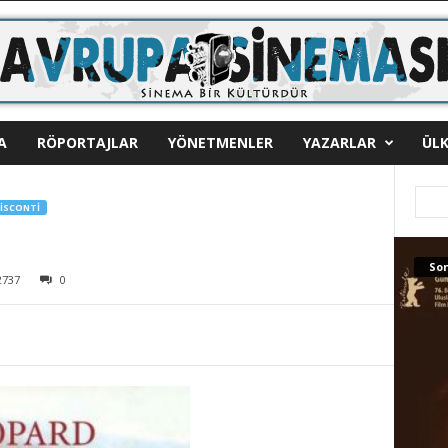
A
RÖPORTAJLAR
YÖNETMENLER
YAZARLAR
ÜLK
ISCONTI
Son
2737
0