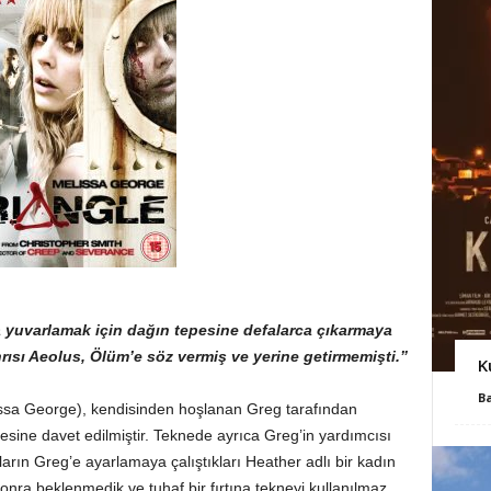
a yuvarlamak için dağın tepesine defalarca çıkarmaya
ısı Aeolus, Ölüm’e söz vermiş ve yerine getirmemişti.”
K
B
lissa George), kendisinden hoşlanan Greg tarafından
nesine davet edilmiştir. Teknede ayrıca Greg’in yardımcısı
nların Greg’e ayarlamaya çalıştıkları Heather adlı bir kadın
sonra beklenmedik ve tuhaf bir fırtına tekneyi kullanılmaz