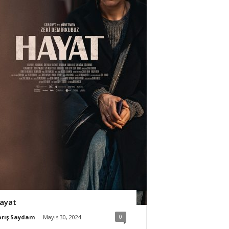
ayat
0
arış Saydam
-
Mayıs 30, 2024