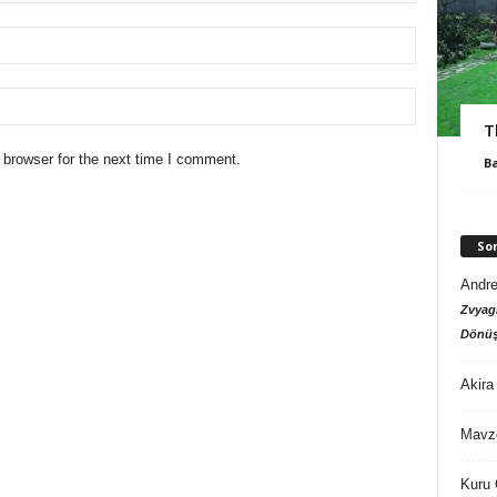
T
 browser for the next time I comment.
B
So
Andre
Zvyagi
Dönüş
Akira
Mavz
Kuru 