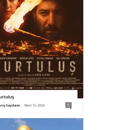
urtuluş
0
arış Saydam
-
Mart 16, 2026