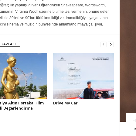
toğrafçılık yapmışlığı var. Öğrenciyken Shakespeare, Wordsworth,
umanın, Virginia Woolf üzerine bitirme tezi vermenin, önüne gelen
ikle 80'leri ve 90'ları türlü komikliği ve dramatikliğiyle yaşamanın
ını sinema ve müziğin bünyesinde anlamlandırmaya çalışıyor.
 FAZLASI
alya Altın Portakal Film
Drive My Car
ali Değerlendirme
H
B