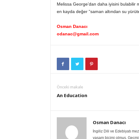
Melissa George’dan daha iyisini bulabilir m
en kayda değer “saman altından su yürüten
Osman Danacı
odanac@gmail.com
Önceki makale
An Education
Osman Danacı
İngiliz Dili ve Edebiyatı m
yaşam biçimi olmuş. Geçmiş