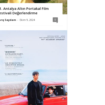
1. Antalya Altın Portakal Film
estivali Değerlendirme
0
arış Saydam
-
Ekim 9, 2024