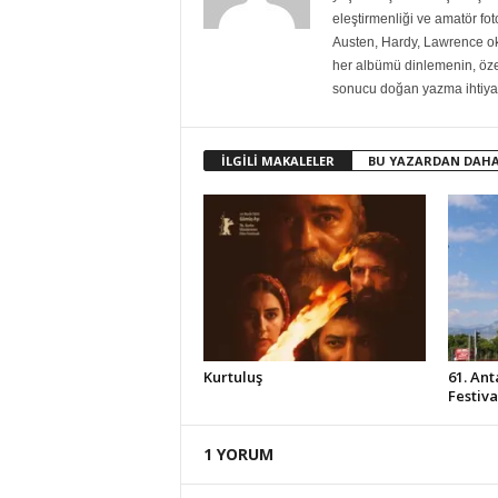
eleştirmenliği ve amatör fo
Austen, Hardy, Lawrence ok
her albümü dinlemenin, özell
sonucu doğan yazma ihtiyac
İLGİLİ MAKALELER
BU YAZARDAN DAHA
Kurtuluş
61. Ant
Festiv
1 YORUM