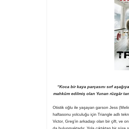
“Koca bir kaya parçasını sırf aşağıy
mahkûm edilmiş olan Yunan rüzgâr tanr
Otistik oğlu ile yaşayan garson Jess (Me
haftasonu yolculuğu için Triangle adlı tek
Victor, Greg’in arkadaşı olan bir çift, ve o
da bulunmaktadır. Yola çıktıktan bir süre 