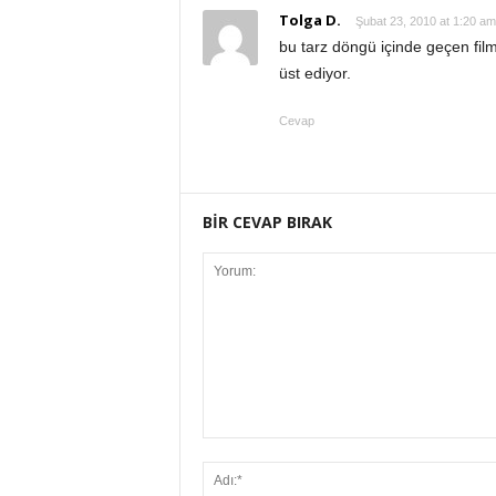
Tolga D.
Şubat 23, 2010 at 1:20 am
bu tarz döngü içinde geçen film
üst ediyor.
Cevap
BİR CEVAP BIRAK