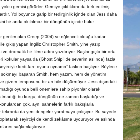
r yolcu gemisi görürler. Gemiye çıktıklarında terk edilmiş
rdır. Yol boyunca garip bir tedirginlik içinde olan Jess daha
i bir anda akılalmaz bir döngünün içinde bulur.
bir gerilim olan Creep (2004) ve eğlenceli olduğu kadar
e çıkış yapan İngiliz Christopher Smith, yine yazıp
ki ve dramatik bir filme adını yazdırıyor. Başlangıçta bir orta
i kokular yaysa da (Ghost Ship’i de severim aslında) fazla
irciyle kedi-fare oyunu oynama” faslına başlıyor. Böylece
 de sokmayı başaran Smith, hem yazım, hem de yönetim
m ve gizem temposunu bir an bile düşürmüyor. Jess dışındaki
oynadığı oyunda belli önemlere sahip piyonlar olarak
e batmadığı bu kurgu, döngünün ne zaman başladığı ve
 konulardan çok, aynı sahnelerin farklı bakışlarla
Her tekrarda da yeni dengeler yaratmaya çalışıyor. Bu sayede
/toplatarak seyirciyi de kendi zekâsına uyduruyor ve aslında
larını sağlamlaştırıyor.