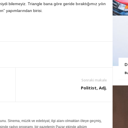
iydi bilemeyiz. Triangle bana göre geride bıraktığımız yılın
” yapımlarından birisi.
D
B
Sonraki makale
Politist, Adj.
ezunu. Sinema, müzik ve edebiyat, ilgi alanı olmaktan öteye geçmiş,
inde radyo programı, bir gazetenin Pazar ekinde albüm