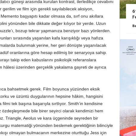
datıcı güneşi arasında kurulan kontrast, ilerledikçe cevabını
gerilim ve film için gerekli sayılabilecek aksiyon,
6
n Memento başyapıtı kadar olmasa da, sırf onu akıllara
F
plini yönünden bile dikkate değer kılıyor bir yerde. Uzun
B
puzzle’ı, bozup tekrar yapmanıza benziyor bazı yönlerden.
unları sırasında yaşanılan kafa karışıklığı veya hafıza
klamalarda bulunmak yerine, her geri dönüşte yaşanılacak
sadüf oranlarına göre hesap edilmiş bir senaryoya sahip.
ırayı takip eden kabuslarını psikolojik referanslara
em hâlesi üzerinden gerçeklik yakalama gayreti de ayrıca
yrıca bahsetmek gerek. Film boyunca yüzünden eksik
ik, korku ve üzüntü duygularının hepsine hâkim, hangisini
filmi tek başına başarıyla sırtlıyor. Smith’in kendisine
z özdeşleşmede bile birer seyirci olarak kendimizi hem
z. Triangle, Aeolus ve kara üçgeninde seyreden bir
 kurgu matematiği yönünden beslemek gerektiğinin bilinciyle
ıkışı olmayan bulmacanın merkezine oturttuğu Jess için