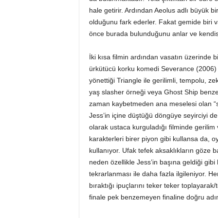
hale getirir. Ardından Aeolus adlı büyük bi
olduğunu fark ederler. Fakat gemide biri va
önce burada bulunduğunu anlar ve kendisin
İki kısa filmin ardından vasatın üzerinde 
ürkütücü korku komedi Severance (2006) il
yönettiği Triangle ile gerilimli, tempolu, ze
yaş slasher örneği veya Ghost Ship benzer
zaman kaybetmeden ana meselesi olan “sey
Jess’in içine düştüğü döngüye seyirciyi
olarak ustaca kurguladığı filminde gerili
karakterleri birer piyon gibi kullansa da, 
kullanıyor. Ufak tefek aksaklıkların göz
neden özellikle Jess’in başına geldiği gibi
tekrarlanması ile daha fazla ilgileniyor. 
bıraktığı ipuçlarını teker teker toplayarak
finale pek benzemeyen finaline doğru adım