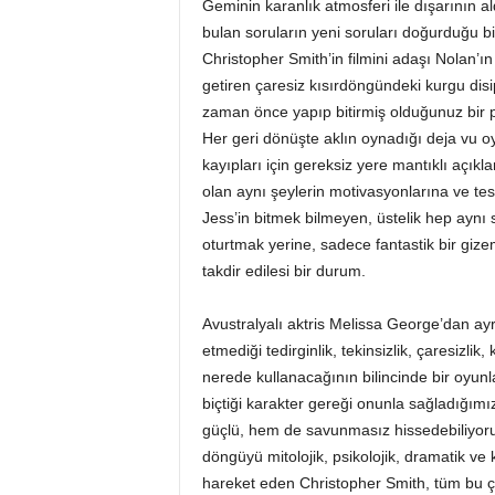
Geminin karanlık atmosferi ile dışarının al
bulan soruların yeni soruları doğurduğu bir 
Christopher Smith’in filmini adaşı Nolan’ı
getiren çaresiz kısırdöngündeki kurgu disi
zaman önce yapıp bitirmiş olduğunuz bir 
Her geri dönüşte aklın oynadığı deja vu oy
kayıpları için gereksiz yere mantıklı açı
olan aynı şeylerin motivasyonlarına ve te
Jess’in bitmek bilmeyen, üstelik hep aynı s
oturtmak yerine, sadece fantastik bir giz
takdir edilesi bir durum.
Avustralyalı aktris Melissa George’dan a
etmediği tedirginlik, tekinsizlik, çaresizl
nerede kullanacağının bilincinde bir oyunla 
biçtiği karakter gereği onunla sağladığımı
güçlü, hem de savunmasız hissedebiliyoru
döngüyü mitolojik, psikolojik, dramatik ve
hareket eden Christopher Smith, tüm bu ç