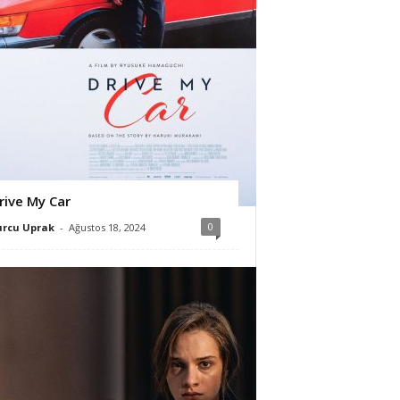
rive My Car
0
urcu Uprak
-
Ağustos 18, 2024