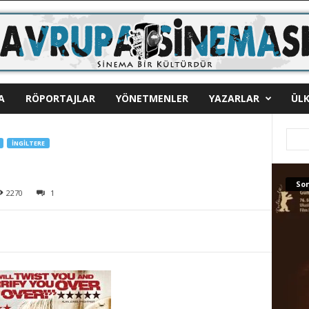
A
RÖPORTAJLAR
YÖNETMENLER
YAZARLAR
ÜLK
İNGILTERE
Son
2270
1