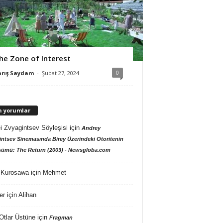
he Zone of Interest
0
arış Saydam
-
Şubat 27, 2024
n yorumlar
i Zvyagintsev Söyleşisi
için
Andrey
ntsev Sinemasında Birey Üzerindeki Otoritenin
ümü: The Return (2003) - Newsgloba.com
 Kurosawa
için
Mehmet
er
için
Alihan
Otlar Üstüne
için
Fragman