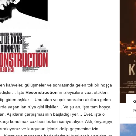
çilen kahveler, gülüşmeler ve sonrasında gelen tok bir hoşça
 edişler… İşte
Reconstruction
’ın izleyicilere vaat ettikleri.
 yitip giden aşklar… Unutulan ve çok sonraları akıllara gelen
K
rde yaşanılan rüya gibi ilişkiler… Ve şu an, işte tam hoşça
B
n. Aşıkların çarpışmasının başladığı yer… Evet, işte o
rşı konulmaz cazibesi bizleri içeriye alıyor. Aklı, önyargıyı,
 bırakıyoruz ve kurgunun içimizi delip geçmesine izin