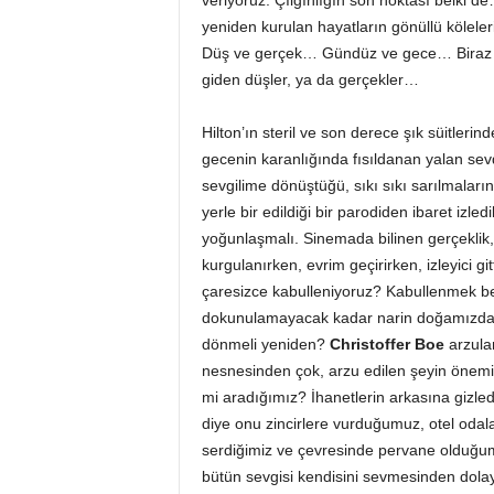
veriyoruz. Çılgınlığın son noktası belki
yeniden kurulan hayatların gönüllü kölele
Düş ve gerçek… Gündüz ve gece… Biraz 
giden düşler, ya da gerçekler…
Hilton’ın steril ve son derece şık süitlerin
gecenin karanlığında fısıldanan yalan sev
sevgilime dönüştüğü, sıkı sıkı sarılmaların
yerle bir edildiği bir parodiden ibaret izl
yoğunlaşmalı. Sinemada bilinen gerçeklik
kurgulanırken, evrim geçirirken, izleyici g
çaresizce kabulleniyoruz? Kabullenmek bel
dokunulamayacak kadar narin doğamızda
dönmeli yeniden?
Christoffer Boe
arzula
nesnesinden çok, arzu edilen şeyin önemin
mi aradığımız? İhanetlerin arkasına gizled
diye onu zincirlere vurduğumuz, otel oda
serdiğimiz ve çevresinde pervane olduğumu
bütün sevgisi kendisini sevmesinden dolayı