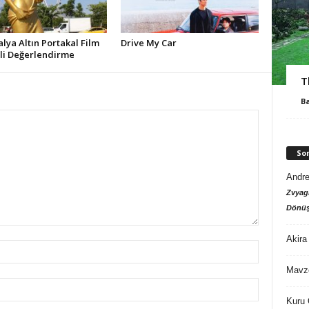
alya Altın Portakal Film
Drive My Car
ali Değerlendirme
T
B
So
Andre
Zvyagi
Dönüş
Akira
Mavz
Kuru 