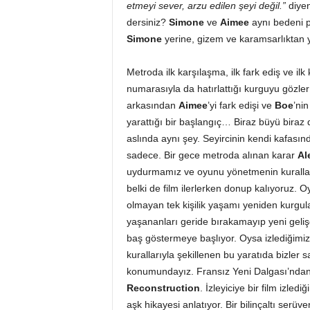
etmeyi sever, arzu edilen şeyi değil.”
diye
dersiniz?
Simone
ve
Aimee
aynı bedeni 
Simone
yerine, gizem ve karamsarlıktan
Metroda ilk karşılaşma, ilk fark ediş ve i
numarasıyla da hatırlattığı kurguyu gözle
arkasından
Aimee
’yi fark edişi ve
Boe
’nin
yarattığı bir başlangıç… Biraz büyü biraz
aslında aynı şey. Seyircinin kendi kafasınd
sadece. Bir gece metroda alınan karar
Al
uydurmamız ve oyunu yönetmenin kurallar
belki de film ilerlerken donup kalıyoruz. 
olmayan tek kişilik yaşamı yeniden kurgula
yaşananları geride bırakamayıp yeni geliş
baş göstermeye başlıyor. Oysa izlediğimiz s
kurallarıyla şekillenen bu yaratıda bizler 
konumundayız. Fransız Yeni Dalgası’nda
Reconstruction
. İzleyiciye bir film izledi
aşk hikayesi anlatıyor. Bir bilinçaltı serüv