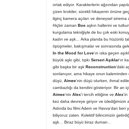
ortak ediyor. Karakterlerin ağzından yapıla
çizen krokiler, sürekli hikayenin önüne geç
ilginç kamera açıları ve deneysel sinema a
Hiçbir zaman
Boe
aşkın hallerini ve tutk
kurgulama tekniğiyle de bu çok eski konuy
kadın ve aşk…
Arka planda bu hüzünlü ta
öpüşmeler, bakışmalar ve sonrasında gele
In the Mood for Love
’ın ıska geçen aşıkla
büyük aşkı gibi, tıpkı
Serseri Aşıklar
‘ın k
gibi başka bir aşk
Reconstruction
’daki 
sonlanıyor, ama hikaye onun kaleminden çı
düşü,
Aimee
’nin düşü olurken, ihmal edil
cambazlığı da kendini gösteriyor. Bir an i
Aimee
’nin
Alex
’i tercih ettiğine ve
Alex
’i
kez daha devreye giriyor ve izlediğimizin a
Aslında bu filmi Adem ve Havva’dan beri y
biliyoruz zaten. Kolektif bilincimizin getird
aşk… Biraz büyü biraz duman…