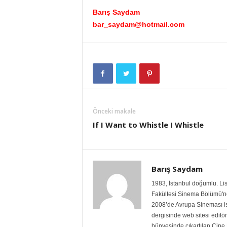
Barış Saydam
bar_saydam@hotmail.com
Önceki makale
If I Want to Whistle I Whistle
Barış Saydam
1983, İstanbul doğumlu. Lis
Fakültesi Sinema Bölümü'nde
2008’de Avrupa Sineması isi
dergisinde web sitesi editö
bünyesinde çıkartılan Cine 