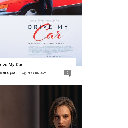
rive My Car
0
urcu Uprak
-
Ağustos 18, 2024