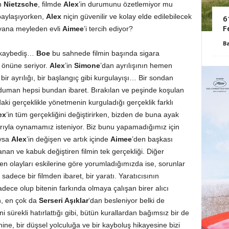
n
Nietzsche
, filmde
Alex
’in durumunu özetlemiyor mu
paylaşıyorken,
Alex
niçin güvenilir ve kolay elde edilebilecek
6
F
 yana meyleden evli
Aimee
’i tercih ediyor?
B
lk kaybediş…
Boe
bu sahnede filmin başında sigara
r önüne seriyor.
Alex
’in
Simone
’dan ayrılışının hemen
 bir ayrılığı, bir başlangıç gibi kurgulayışı… Bir sondan
 duman hepsi bundan ibaret. Bırakılan ve peşinde koşulan
aki gerçeklikle yönetmenin kurguladığı gerçeklik farklı
ex
’in tüm gerçekliğini değiştirirken, bizden de buna ayak
ıyla oynamamız isteniyor. Biz bunu yapamadığımız için
Oysa
Alex
’in değişen ve artık içinde
Aimee
’den başkası
nan ve kabuk değiştiren filmin tek gerçekliği. Diğer
en olayları eskilerine göre yorumladığımızda ise, sorunlar
adece bir filmden ibaret, bir yaratı. Yaratıcısının
sadece olup bitenin farkında olmaya çalışan birer alıcı
n, en çok da
Serseri Aşıklar
‘dan besleniyor belki de
ğini sürekli hatırlattığı gibi, bütün kurallardan bağımsız bir de
enine, bir düşsel yolculuğa ve bir kayboluş hikayesine bizi