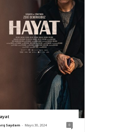
ayat
0
arış Saydam
-
Mayıs 30, 2024