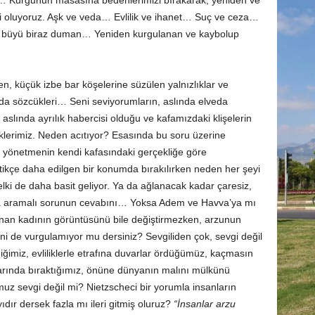
 de… Kurgunun masasına bedenlerimizi bırakarak, yeniden ve
ri oluyoruz. Aşk ve veda… Evlilik ve ihanet… Suç ve ceza…
büyü biraz duman… Yeniden kurgulanan ve kaybolup
den, küçük izbe bar köşelerine süzülen yalnızlıklar ve
da sözcükleri… Seni seviyorumların, aslında elveda
 aslında ayrılık habercisi olduğu ve kafamızdaki klişelerin
ediklerimiz. Neden acıtıyor? Esasında bu soru üzerine
, yönetmenin kendi kafasındaki gerçekliğe göre
ittikçe daha edilgen bir konumda bırakılırken neden her şeyi
ki de daha basit geliyor. Ya da ağlanacak kadar çaresiz,
 aramalı sorunun cevabını… Yoksa Adem ve Havva’ya mı
nan kadının görüntüsünü bile değiştirmezken, arzunun
i de vurgulamıyor mu dersiniz? Sevgiliden çok, sevgi değil
iğimiz, evliliklerle etrafına duvarlar ördüğümüz, kaçmasın
larında bıraktığımız, önüne dünyanın malını mülkünü
z sevgi değil mi? Nietzscheci bir yorumla insanların
dır dersek fazla mı ileri gitmiş oluruz?
“İnsanlar arzu