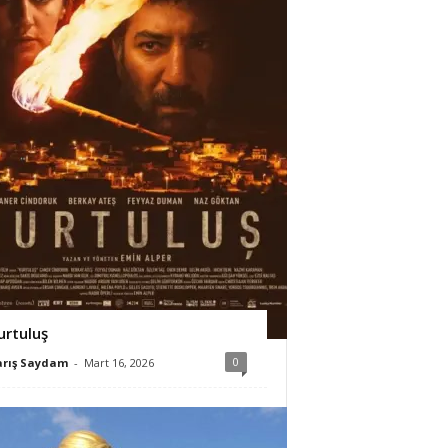
urtuluş
0
arış Saydam
-
Mart 16, 2026