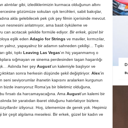
n alıntılar gibi, izlediklerimizin kurmaca olduğunun altını
ercesine gözümüze sokulan ışık tercihleri, sabit bakışlar,
dına akla gelebilecek pek çok şey filmin içerisinde mevcut.
unun nesnesini anlatmıyor, ama basit öyküleme ve
u can acıtacak şekilde formüle ediyor.
Bir erkek, güzel bir
bloya eşlik eden
Adagio for Strings
ve maviler, kırmızılar,
n yalnız, yapayalnız bir adamın sahneden çekilişi… Tıpkı
rı gibi, tıpkı
Leaving Las Vegas
’ın hiç yaşanmamış o
alıplara sığmayan ve sinema perdesinden taşan haşarılığı
D
aşk… Aslında her şey
August
’un kalemiyle başlıyor ve
B
ktıktan sonra herkesin düşünde şekil değiştiriyor.
Alex
’in
en seni seviyorumlar ihanetin kapısını aralarken kurgunun
çin bizde inanıyoruz Roma’ya bir biletimiz olduğuna,
n bu fırsatı da harcamayacağına. Ama
August
’un kalemi bir
slında bir yaratıdan ibaret olduğunu hatırlatıyor bizlere.
üzyıllardır izliyoruz. Hoş, izlememize de gerek yok. Hepimiz
iği bir çeşit algılama meselesi. Bir erkek, güzel bir kadın ve