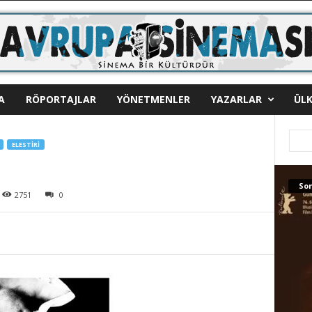
A
RÖPORTAJLAR
YÖNETMENLER
YAZARLAR
ÜLK
ELESTIRI
Son
2751
0