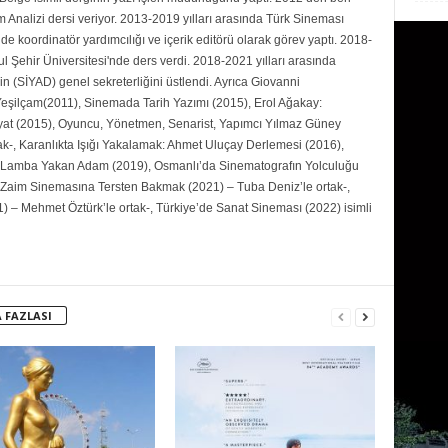
Analizi dersi veriyor. 2013-2019 yılları arasında Türk Sineması
de koordinatör yardımcılığı ve içerik editörü olarak görev yaptı. 2018-
ul Şehir Üniversitesi'nde ders verdi. 2018-2021 yılları arasında
n (SİYAD) genel sekreterliğini üstlendi. Ayrıca Giovanni
şilçam(2011), Sinemada Tarih Yazımı (2015), Erol Ağakay:
yat (2015), Oyuncu, Yönetmen, Senarist, Yapımcı Yılmaz Güney
ak-, Karanlıkta Işığı Yakalamak: Ahmet Uluçay Derlemesi (2016),
Lamba Yakan Adam (2019), Osmanlı’da Sinematografın Yolculuğu
 Zaim Sinemasına Tersten Bakmak (2021) – Tuba Deniz’le ortak-,
) – Mehmet Öztürk’le ortak-, Türkiye’de Sanat Sineması (2022) isimli
 FAZLASI