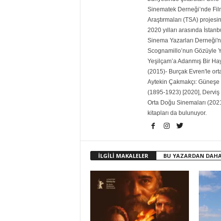
Sinematek Derneği’nde Film 
Araştırmaları (TSA) projesin
2020 yılları arasında İstanb
Sinema Yazarları Derneği'ni
Scognamillo’nun Gözüyle Ye
Yeşilçam’a Adanmış Bir Ha
(2015)- Burçak Evren'le ort
Aytekin Çakmakçı: Güneşe 
(1895-1923) [2020], Derviş
Orta Doğu Sinemaları (2021
kitapları da bulunuyor.
İLGİLİ MAKALELER
BU YAZARDAN DAHA