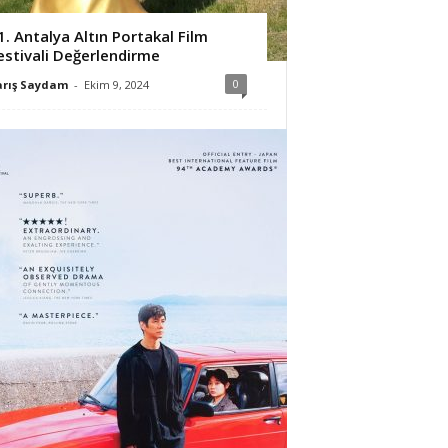
1. Antalya Altın Portakal Film
estivali Değerlendirme
0
arış Saydam
-
Ekim 9, 2024