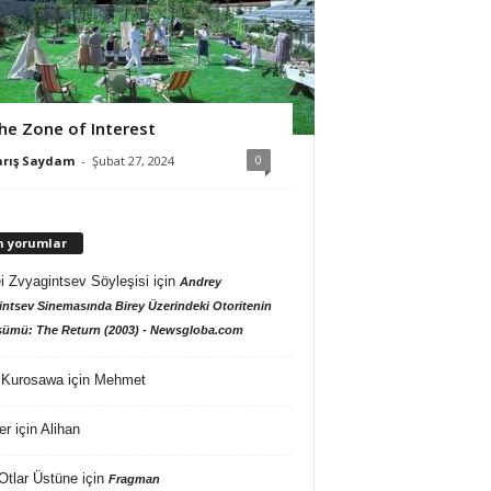
he Zone of Interest
0
arış Saydam
-
Şubat 27, 2024
n yorumlar
i Zvyagintsev Söyleşisi
için
Andrey
ntsev Sinemasında Birey Üzerindeki Otoritenin
ümü: The Return (2003) - Newsgloba.com
 Kurosawa
için
Mehmet
er
için
Alihan
Otlar Üstüne
için
Fragman