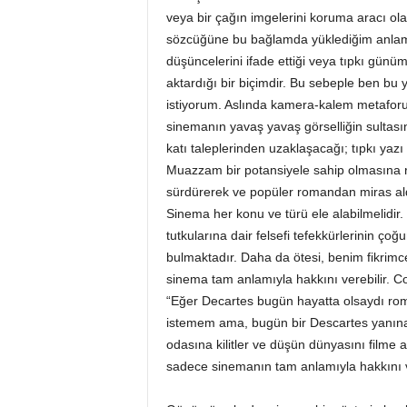
veya bir çağın imgelerini koruma aracı ola
sözcüğüne bu bağlamda yüklediğim anlama 
düşüncelerini ifade ettiği veya tıpkı günü
aktardığı bir biçimdir. Bu sebeple ben bu
istiyorum. Aslında kamera-kalem metaforu 
sinemanın yavaş yavaş görselliğin sultasınd
katı taleplerinden uzaklaşacağı; tıpkı yazı d
Muazzam bir potansiyele sahip olmasına 
sürdürerek ve popüler romandan miras ald
Sinema her konu ve türü ele alabilmelidir. 
tutkularına dair felsefi tefekkürlerinin ço
bulmaktadır. Daha da ötesi, benim fikrimce
sinema tam anlamıyla hakkını verebilir. 
“Eğer Decartes bugün hayatta olsaydı rom
istemem ama, bugün bir Descartes yanına 
odasına kilitler ve düşün dünyasını filme
sadece sinemanın tam anlamıyla hakkını ve