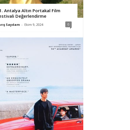
1. Antalya Altın Portakal Film
estivali Değerlendirme
0
arış Saydam
-
Ekim 9, 2024