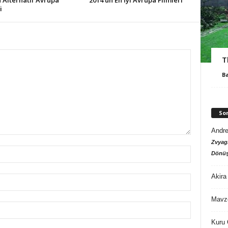
 Alternatif Avrupa
2014’ün En İyi Avrupa Filmleri
i
T
B
So
Andre
Zvyagi
Dönüş
Akira
Mavz
Kuru 