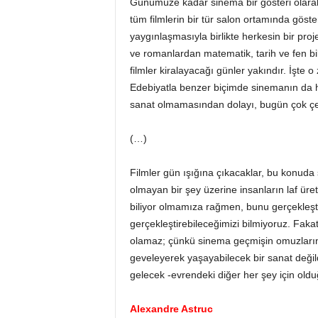
Günümüze kadar sinema bir gösteri olara
tüm filmlerin bir tür salon ortamında göst
yaygınlaşmasıyla birlikte herkesin bir proj
ve romanlardan matematik, tarih ve fen bil
filmler kiralayacağı günler yakındır. İşt
Edebiyatla benzer biçimde sinemanın da her
sanat olmamasından dolayı, bugün çok çeşi
(…)
Filmler gün ışığına çıkacaklar, bu konuda
olmayan bir şey üzerine insanların laf üret
biliyor olmamıza rağmen, bunu gerçekleşt
gerçekleştirebileceğimizi bilmiyoruz. Fak
olamaz; çünkü sinema geçmişin omuzlarında
geveleyerek yaşayabilecek bir sanat değil
gelecek -evrendeki diğer her şey için old
Alexandre Astruc