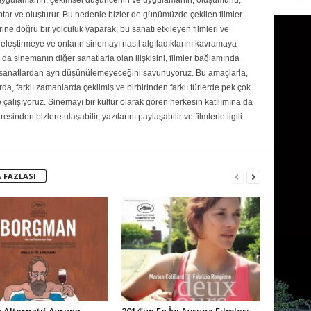
uygulamanın, çekimsel düşüncenin ve uygulamanın, oluşumunu,
ar ve oluşturur. Bu nedenle bizler de günümüzde çekilen filmler
rine doğru bir yolculuk yaparak; bu sanatı etkileyen filmleri ve
eleştirmeye ve onların sinemayı nasıl algıladıklarını kavramaya
da sinemanın diğer sanatlarla olan ilişkisini, filmler bağlamında
r sanatlardan ayrı düşünülemeyeceğini savunuyoruz. Bu amaçlarla,
rda, farklı zamanlarda çekilmiş ve birbirinden farklı türlerde pek çok
e çalışıyoruz. Sinemayı bir kültür olarak gören herkesin katılımına da
sinden bizlere ulaşabilir, yazılarını paylaşabilir ve filmlerle ilgili
 FAZLASI