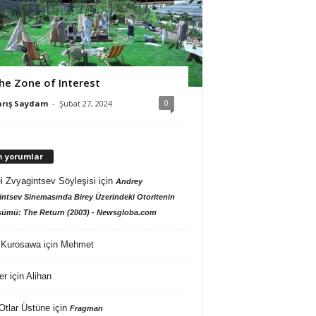
he Zone of Interest
0
arış Saydam
-
Şubat 27, 2024
n yorumlar
i Zvyagintsev Söyleşisi
için
Andrey
ntsev Sinemasında Birey Üzerindeki Otoritenin
ümü: The Return (2003) - Newsgloba.com
 Kurosawa
için
Mehmet
er
için
Alihan
Otlar Üstüne
için
Fragman