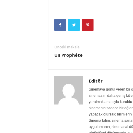
Önceki makale
Un Prophéte
Editör
Sinemaya gönül veren bir gr
sinemasını daha geniş kitlele
yaratmak amacıyla kuruldu. 
sinemanın sadece bir eğlen
yapacak olursak; bilimlerin v
Sinema bilim; sinema sanat
uygulamanın, sinemasal dü