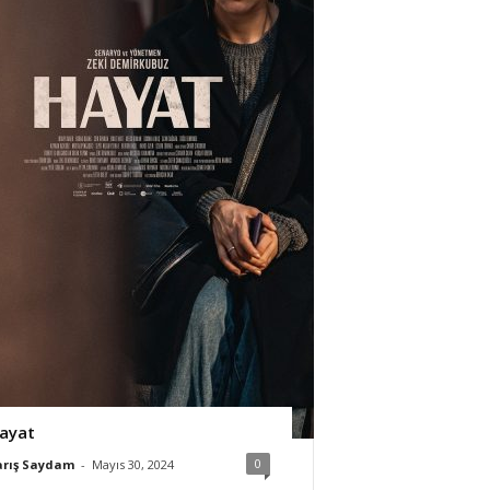
ayat
0
arış Saydam
-
Mayıs 30, 2024