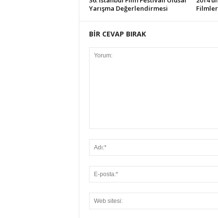
36. İstanbul Film Festivali Ulusal
2014’ün
Yarışma Değerlendirmesi
Filmler
BİR CEVAP BIRAK