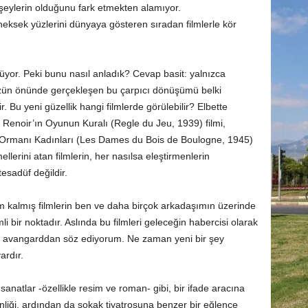
 şeylerin olduğunu fark etmekten alamıyor.
eneksek yüzlerini dünyaya gösteren sıradan filmlerle kör
yor. Peki bunu nasıl anladık? Cevap basit: yalnızca
zün önünde gerçekleşen bu çarpıcı dönüşümü belki
ir. Bu yeni güzellik hangi filmlerde görülebilir? Elbette
 Renoir’ın Oyunun Kuralı (Regle du Jeu, 1939) filmi,
e Ormanı Kadınları (Les Dames du Bois de Boulogne, 1945)
ellerini atan filmlerin, her nasılsa eleştirmenlerin
esadüf değildir.
kalmış filmlerin ben ve daha birçok arkadaşımın üzerinde
i bir noktadır. Aslında bu filmleri geleceğin habercisi olarak
nle avangarddan söz ediyorum. Ne zaman yeni bir şey
ardır.
sanatlar -özellikle resim ve roman- gibi, bir ifade aracına
inliği, ardından da sokak tiyatrosuna benzer bir eğlence