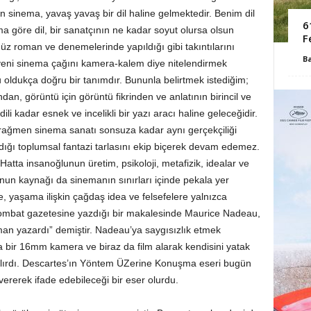
n sinema, yavaş yavaş bir dil haline gelmektedir. Benim dil
6
göre dil, bir sanatçının ne kadar soyut olursa olsun
F
müz roman ve denemelerinde yapıldığı gibi takıntılarını
B
 yeni sinema çağını kamera-kalem diye nitelendirmek
oldukça doğru bir tanımdır. Bununla belirtmek istediğim;
an, görüntü için görüntü fikrinden ve anlatının birincil ve
ili kadar esnek ve incelikli bir yazı aracı haline geleceğidir.
rağmen sinema sanatı sonsuza kadar aynı gerçekçiliği
ığı toplumsal fantazi tarlasını ekip biçerek devam edemez.
Hatta insanoğlunun üretim, psikoloji, metafizik, idealar ve
ğunun kaynağı da sinemanın sınırları içinde pekala yer
, yaşama ilişkin çağdaş idea ve felsefelere yalnızca
Combat gazetesine yazdığı bir makalesinde Maurice Nadeau,
an yazardı” demiştir. Nadeau’ya saygısızlık etmek
bir 16mm kamera ve biraz da film alarak kendisini yatak
 alırdı. Descartes’ın Yöntem ÜZerine Konuşma eseri bugün
rerek ifade edebileceği bir eser olurdu.