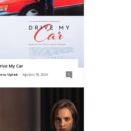
rive My Car
0
urcu Uprak
-
Ağustos 18, 2024