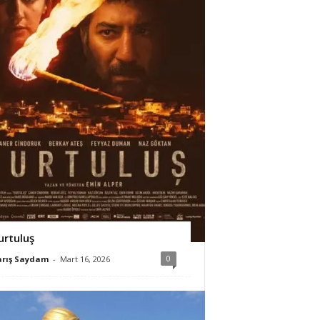
urtuluş
0
arış Saydam
-
Mart 16, 2026