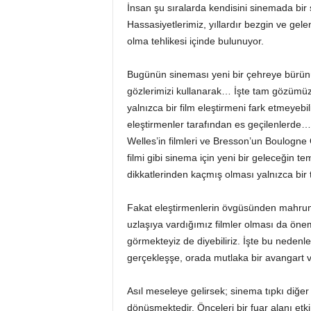
İnsan şu sıralarda kendisini sinemada bir
Hassasiyetlerimiz, yıllardır bezgin ve gel
olma tehlikesi içinde bulunuyor.
Bugünün sineması yeni bir çehreye bürünü
gözlerimizi kullanarak… İşte tam gözümü
yalnızca bir film eleştirmeni fark etmeyebil
eleştirmenler tarafından es geçilenlerde…
Welles’in filmleri ve Bresson’un Boulogn
filmi gibi sinema için yeni bir geleceğin tem
dikkatlerinden kaçmış olması yalnızca bir t
Fakat eleştirmenlerin övgüsünden mahrum 
uzlaşıya vardığımız filmler olması da öneml
görmekteyiz de diyebiliriz. İşte bu nede
gerçekleşşe, orada mutlaka bir avangart v
Asıl meseleye gelirsek; sinema tıpkı diğer 
dönüşmektedir. Önceleri bir fuar alanı etk