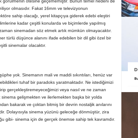
k görülmenin ötesine geçememiştir. Bunun temel nedeni de
eriliyor olmasıdır. Fakat 16mm ve televizyonun
ektöre sahip olacağı, yerel kitapçıya giderek edebi eleştiri
imlerine kadar çeşitli konularda ve biçimlerde yapılmış
e o zaman sinemadan söz etmek artık mümkün olmayacaktır.
 türlü düşünce alanını ifade edebilen bir dil gibi özel bir
tli sinemalar olacaktır.
D
 şüphe yok. Sinemanın mali ve maddi sıkıntıları, henüz var
B
ebildikleri tuhaf bir paradoks yaratmaktadır. Ne istediğimizi
irip gerçekleştiremeyeceğimizi veya nasıl ve ne zaman
at sinema gelişmekten ve ilerlemekten başka bir yolda
n bakarak ve çoktan bitmiş bir devrin nostaljik anılarını
dir. Dolayısıyla sinema yüzünü geleceğe dönmüştür, zira
uğu gibi- sinema için de gerçek önemse sahip tek kavramdır.