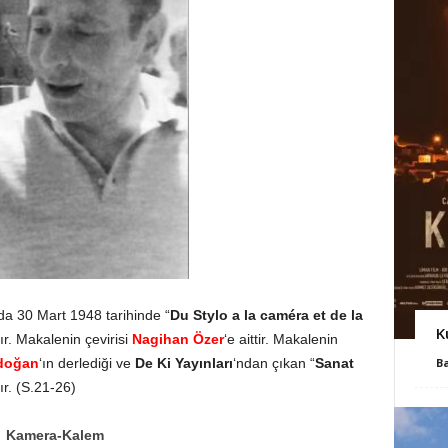
da 30 Mart 1948 tarihinde “
Du Stylo a la caméra et de la
K
ır. Makalenin çevirisi
Nagihan Özer
‘e aittir. Makalenin
adoğan
‘ın derlediği ve
De Ki Yayınları
‘ndan çıkan “
Sanat
B
tır. (S.21-26)
Kamera-Kalem