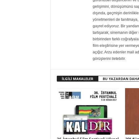
görüntüsel düşüncenin ve 
gelişimini, dönüşümünü sapt
dışında, geçmişin derinlikle
yönetmenleri de tanıtmaya, 
gayret ediyoruz. Bir yandan 
tartışarak; sinemanın diğe
birbirinden farklı coğrafyala
film eleştirisine yer vermey
açığız. Arzu edenler mail adre
görüşlerini iletebilir.
İLGİLİ MAKALELER
BU YAZARDAN DAHA