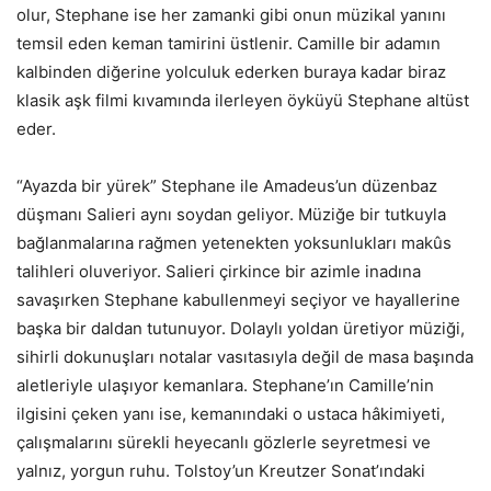
olur, Stephane ise her zamanki gibi onun müzikal yanını
temsil eden keman tamirini üstlenir. Camille bir adamın
kalbinden diğerine yolculuk ederken buraya kadar biraz
klasik aşk filmi kıvamında ilerleyen öyküyü Stephane altüst
eder.
“Ayazda bir yürek” Stephane ile Amadeus’un düzenbaz
düşmanı Salieri aynı soydan geliyor. Müziğe bir tutkuyla
bağlanmalarına rağmen yetenekten yoksunlukları makûs
talihleri oluveriyor. Salieri çirkince bir azimle inadına
savaşırken Stephane kabullenmeyi seçiyor ve hayallerine
başka bir daldan tutunuyor. Dolaylı yoldan üretiyor müziği,
sihirli dokunuşları notalar vasıtasıyla değil de masa başında
aletleriyle ulaşıyor kemanlara. Stephane’ın Camille’nin
ilgisini çeken yanı ise, kemanındaki o ustaca hâkimiyeti,
çalışmalarını sürekli heyecanlı gözlerle seyretmesi ve
yalnız, yorgun ruhu. Tolstoy’un Kreutzer Sonat’ındaki