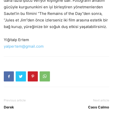
daha fazla ipucu veriyor kişiliğine dair. Fotoğrafın anlatım
gücüyle kurgununkini en iyi birleştiren yönetmenlerden
Sautet’in bu filmini “The Remains of the Day”den sonra,
“Jules et Jim”den önce izlerseniz iki film arasına estetik bir
bağ kurup, yüreğinize bir soğuk duş etkisi yaşatabilirsiniz.
Yiğitalp Ertem
yalpertem@gmail.com
Previous article
Next article
Derek
Caos Calmo