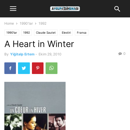
Home
1990'lar
1992
1990'lar
1992
Claude Sautet
Elestiri
Fransa
A Heart in Winter
0
By
Yiğitalp Ertem
-
Ekim 29, 2010