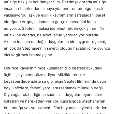
müziğe bakışını hatırlatıyor film. Pozdnişev orada müziğe
insanları tahrik eden, zinaya yönlendiren bir olgu olarak
yaklaşıyordu, aşk ve evlilik kavramların safsatadan ibaret
olduğunu er geç aldatmanın gerçekleşeceğini iddia
ediyordu. Sautet’in bakışı ise eleştirelden çok şiirsel. Ne
müzik, ne aldatan, ne aldatılanlar yargılanıyor burada.
Aksine insanın en doğal duygularına bir saygı duruşu var,
en çok da Stephane’nin seyirci olduğu hayatın içine oyuncu
olarak girmek istemeyişine.
Maurice Ravel’in filmde kullanılan trio bestesi öyküdeki
üçlü ilişkiyi sembolize ediyor. Müzikle birlikte
beyazperdede adeta su gibi akan Sautet filmlerinde uzun
boylu sözlere, felsefi yargılara rastlamak mümkün değil.
Diyaloglar olabildiğince sade, asıl duyguları oyuncuların
bakışları ve hareketleri veriyor. Kadrajlarda Stephane’nin
bulunduğu yer ve bakışları, film boyunca söylediklerinden