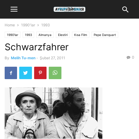
Home
1990'lar
1993
1990'lar
1993
Almanya
Elestiri
Kısa Film
Pepe Danquart
Schwarzfahrer
0
By
Melih Tu-men
-
Şubat 27, 2011