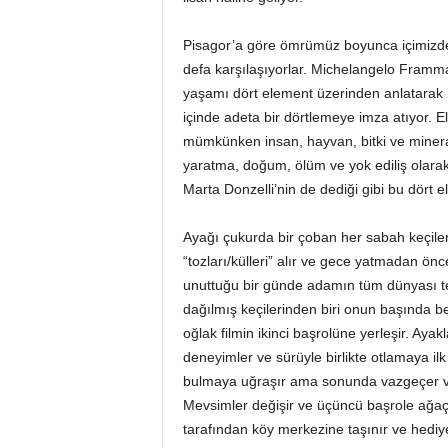
Pisagor’a göre ömrümüz boyunca içimizde d
defa karşılaşıyorlar. Michelangelo Frammar
yaşamı dört element üzerinden anlatarak 
içinde adeta bir dörtlemeye imza atıyor. E
mümkünken insan, hayvan, bitki ve minera
yaratma, doğum, ölüm ve yok ediliş olarak 
Marta Donzelli’nin de dediği gibi bu dört 
Ayağı çukurda bir çoban her sabah keçileri
“tozları/külleri” alır ve gece yatmadan önc
unuttuğu bir günde adamın tüm dünyası tep
dağılmış keçilerinden biri onun başında b
oğlak filmin ikinci başrolüne yerleşir. Ay
deneyimler ve sürüyle birlikte otlamaya ilk
bulmaya uğraşır ama sonunda vazgeçer ve 
Mevsimler değişir ve üçüncü başrole ağaç ye
tarafından köy merkezine taşınır ve hediyele