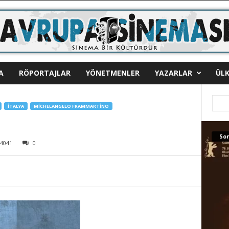
A
RÖPORTAJLAR
YÖNETMENLER
YAZARLAR
ÜLK
İTALYA
MICHELANGELO FRAMMARTINO
Son
4041
0