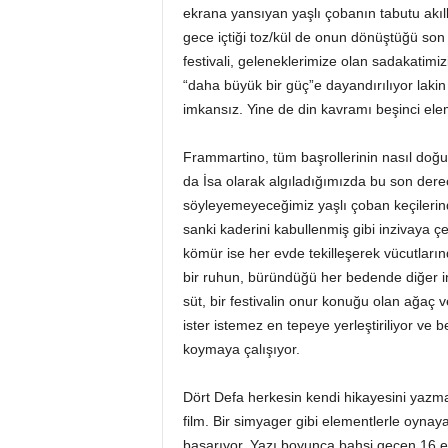
ekrana yansıyan yaşlı çobanın tabutu akılla
gece içtiği toz/kül de onun dönüştüğü son 
festivali, geleneklerimize olan sadakatimiz
“daha büyük bir güç”e dayandırılıyor lak
imkansız. Yine de din kavramı beşinci eleme
Frammartino, tüm başrollerinin nasıl doğu
da İsa olarak algıladığımızda bu son der
söyleyemeyeceğimiz yaşlı çoban keçilerind
sanki kaderini kabullenmiş gibi inzivaya ç
kömür ise her evde tekilleşerek vücutları
bir ruhun, büründüğü her bedende diğer 
süt, bir festivalin onur konuğu olan ağaç 
ister istemez en tepeye yerleştiriliyor ve 
koymaya çalışıyor.
Dört Defa herkesin kendi hikayesini yazma
film. Bir simyager gibi elementlerle oyna
başarıyor. Yazı boyunca bahsi geçen 16 el