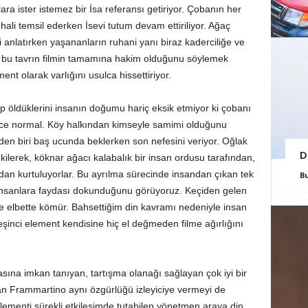
ra ister istemez bir İsa referansı getiriyor. Çobanın her
hali temsil ederken İsevi tutum devam ettiriliyor. Ağaç
i anlatırken yaşananların ruhani yanı biraz kaderciliğe ve
in bu tavrın filmin tamamına hakim olduğunu söylemek
nt olarak varlığını usulca hissettiriyor.
p öldüklerini insanın doğumu hariç eksik etmiyor ki çobanı
ece normal. Köy halkından kimseyle samimi olduğunu
en biri baş ucunda beklerken son nefesini veriyor. Oğlak
D
ekilerek, köknar ağacı kalabalık bir insan ordusu tarafından,
ndan kurtuluyorlar. Bu ayrılma sürecinde insandan çıkan tek
B
insanlara faydası dokunduğunu görüyoruz. Keçiden gelen
ve elbette kömür. Bahsettiğim din kavramı nedeniyle insan
beşinci element kendisine hiç el değmeden filme ağırlığını
sına imkan tanıyan, tartışma olanağı sağlayan çok iyi bir
yan Frammartino aynı özgürlüğü izleyiciye vermeyi de
ementi sürekli etkileşimde tutabilen yönetmen araya din