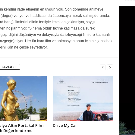
için kendini ifade etmenin en uygun yolu. Son dönemde animeye
değer) veriyor ve haddizatında Japoncaya merak salmış durumda.
ariç) filmlerini elinin tersiyle itmekten çekinmiyor, saygı
n hoşlanmıyor. "Sinema öldü!" fikrine katılmasa da sürekli
geçirdiğini düşünüyor ve dolayısıyla da izleyeceği filmlere katmanlı
vazgeç(e)miyor. Her tür kara film ve animasyon onun için bir şansı hak
shi Kôn ne çekse seyrediyor.
 FAZLASI
alya Altın Portakal Film
Drive My Car
ali Değerlendirme