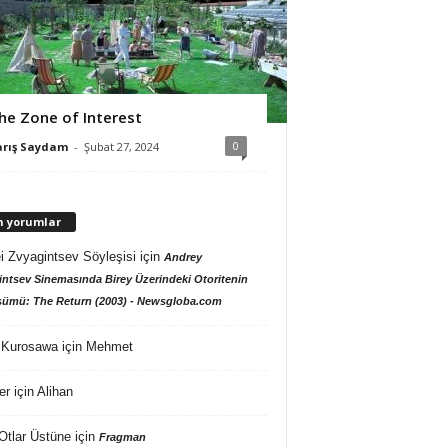
he Zone of Interest
0
arış Saydam
-
Şubat 27, 2024
n yorumlar
i Zvyagintsev Söyleşisi
için
Andrey
ntsev Sinemasında Birey Üzerindeki Otoritenin
ümü: The Return (2003) - Newsgloba.com
 Kurosawa
için
Mehmet
er
için
Alihan
Otlar Üstüne
için
Fragman