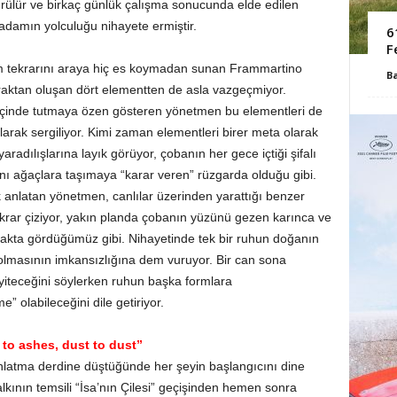
lür ve birkaç günlük çalışma sonucunda elde edilen
 adamın yolculuğu nihayete ermiştir.
6
F
tekrarını araya hiç es koymadan sunan Frammartino
B
opraktan oluşan dört elementten de asla vazgeçmiyor.
m içinde tutmaya özen gösteren yönetmen bu elementleri de
arak sergiliyor. Kimi zaman elementleri birer meta olarak
aradılışlarına layık görüyor, çobanın her gece içtiği şifalı
 ağaçlara taşımaya “karar veren” rüzgarda olduğu gibi.
k anlatan yönetmen, canlılar üzerinden yarattığı benzer
 tekrar çiziyor, yakın planda çobanın yüzünü gezen karınca ve
ğlakta gördüğümüz gibi. Nihayetinde tek bir ruhun doğanın
k olmasının imkansızlığına dem vuruyor. Bir can sona
iteceğini söylerken ruhun başka formlara
e” olabileceğini dile getiriyor.
to ashes, dust to dust”
latma derdine düştüğünde her şeyin başlangıcını dine
halkının temsili “İsa’nın Çilesi” geçişinden hemen sonra