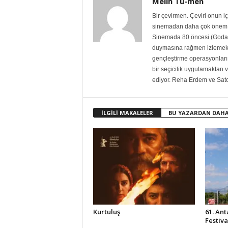
Melih Tu-men
Bir çevirmen. Çeviri onun 
sinemadan daha çok önem (
Sinemada 80 öncesi (Godard h
duymasına rağmen izlemekte
gençleştirme operasyonları 
bir seçicilik uygulamaktan 
ediyor. Reha Erdem ve Sato
İLGİLİ MAKALELER
BU YAZARDAN DAHA
Kurtuluş
61. Ant
Festiv