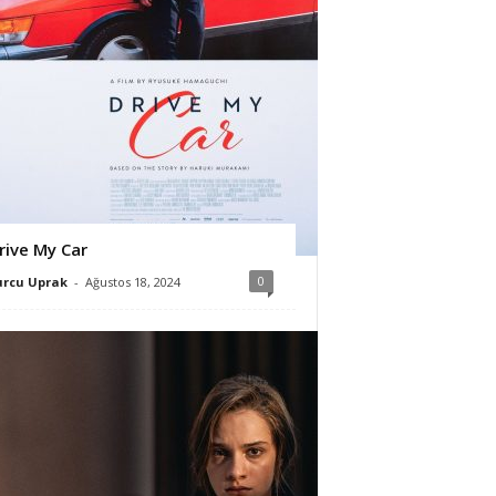
rive My Car
0
urcu Uprak
-
Ağustos 18, 2024