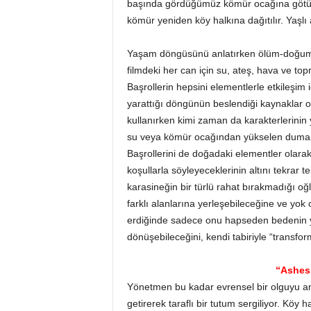
başında gördüğümüz kömür ocağına götürü
kömür yeniden köy halkına dağıtılır. Yaşlı
Yaşam döngüsünü anlatırken ölüm-doğum 
filmdeki her can için su, ateş, hava ve t
Başrollerin hepsini elementlerle etkileşi
yarattığı döngünün beslendiği kaynaklar ol
kullanırken kimi zaman da karakterlerinin y
su veya kömür ocağından yükselen dumanı
Başrollerini de doğadaki elementler olara
koşullarla söyleyeceklerinin altını tekrar
karasineğin bir türlü rahat bırakmadığı o
farklı alanlarına yerleşebileceğine ve yo
erdiğinde sadece onu hapseden bedenin y
dönüşebileceğini, kendi tabiriyle “transform
“Ashes 
Yönetmen bu kadar evrensel bir olguyu an
getirerek taraflı bir tutum sergiliyor. Köy 