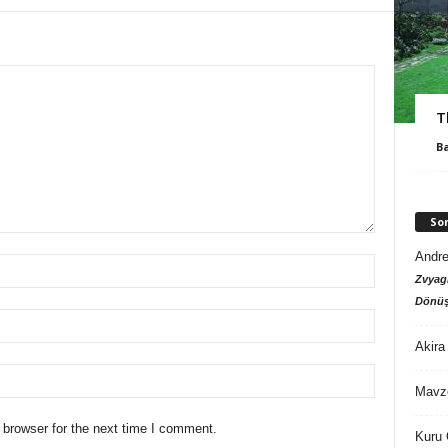
T
B
So
Andre
Zvyagi
Dönüş
Akira
Mavz
 browser for the next time I comment.
Kuru 