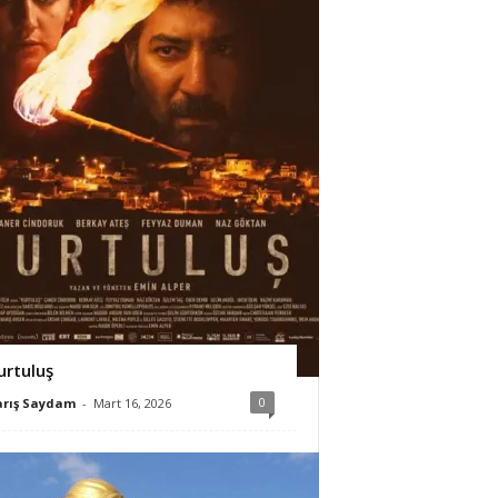
urtuluş
0
arış Saydam
-
Mart 16, 2026