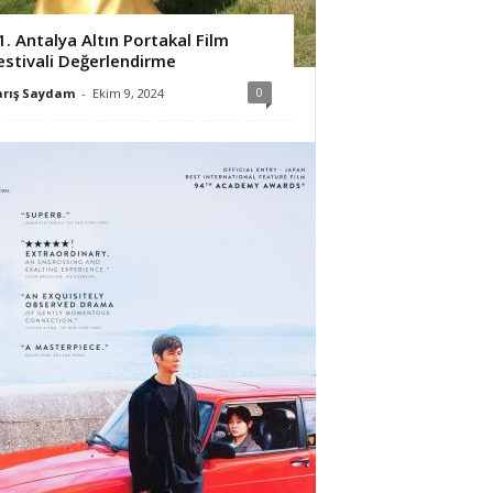
1. Antalya Altın Portakal Film
estivali Değerlendirme
0
arış Saydam
-
Ekim 9, 2024