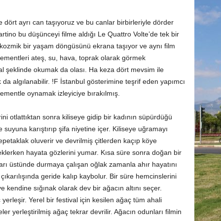
ört ayrı can taşıyoruz ve bu canlar birbirleriyle dörder
tino bu düşünceyi filme aldığı Le Quattro Volte’de tek bir
kozmik bir yaşam döngüsünü ekrana taşıyor ve aynı film
lementleri ateş, su, hava, toprak olarak görmek
l şeklinde okumak da olası. Ha keza dört mevsim ile
da algılanabilir. !F İstanbul gösterimine teşrif eden yapımcı
elementle oynamak izleyiciye bırakılmış.
ni otlattıktan sonra kiliseye gidip bir kadının süpürdüğü
e suyuna karıştırıp şifa niyetine içer. Kiliseye uğramayı
etaklak oluverir ve devrilmiş çitlerden kaçıp köye
eklerken hayata gözlerini yumar. Kısa süre sonra doğan bir
akları üstünde durmaya çalışan oğlak zamanla ahır hayatını
 çıkarılışında geride kalıp kaybolur. Bir süre hemcinslerini
kendine sığınak olarak dev bir ağacın altını seçer.
rleşir. Yerel bir festival için kesilen ağaç tüm ahali
r yerleştirilmiş ağaç tekrar devrilir. Ağacın odunları filmin