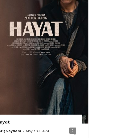
ayat
0
arış Saydam
-
Mayıs 30, 2024