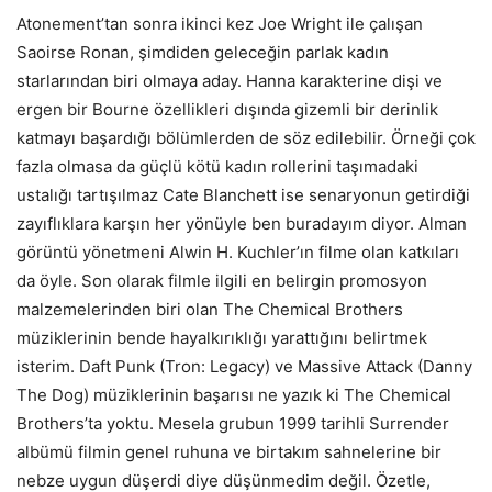
Atonement’tan sonra ikinci kez Joe Wright ile çalışan
Saoirse Ronan, şimdiden geleceğin parlak kadın
starlarından biri olmaya aday. Hanna karakterine dişi ve
ergen bir Bourne özellikleri dışında gizemli bir derinlik
katmayı başardığı bölümlerden de söz edilebilir. Örneği çok
fazla olmasa da güçlü kötü kadın rollerini taşımadaki
ustalığı tartışılmaz Cate Blanchett ise senaryonun getirdiği
zayıflıklara karşın her yönüyle ben buradayım diyor. Alman
görüntü yönetmeni Alwin H. Kuchler’ın filme olan katkıları
da öyle. Son olarak filmle ilgili en belirgin promosyon
malzemelerinden biri olan The Chemical Brothers
müziklerinin bende hayalkırıklığı yarattığını belirtmek
isterim. Daft Punk (Tron: Legacy) ve Massive Attack (Danny
The Dog) müziklerinin başarısı ne yazık ki The Chemical
Brothers’ta yoktu. Mesela grubun 1999 tarihli Surrender
albümü filmin genel ruhuna ve birtakım sahnelerine bir
nebze uygun düşerdi diye düşünmedim değil. Özetle,