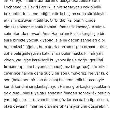
intikam/yol filmine döndüren oldukça tecrübesiz Seth
Lochhead ve David Farr ikilisinin senaryosu çok büyük
beklentilerle izlenmediği taktirde baştan sona sürükleyici
etkisini koruyan nitelikte. O “bildik” kalıpların içinde
olmazsa olmaz mantık hataları, fantastik kaçma/kurtulma
sahneleri de mevcut. Ama Hanna’nın Fas’ta karşılaşıp bir
süre birlikte yolculuk yaptığı aile ile geçen sahneleri gibi
hem mizahî öğeler, hem de Hanna’nın ergen dramını biraz
daha belirginleştiren katkılar da bulunmakta. Filmin yarı
video, yarı gişe karakterli bu yapısı finale doğru gerilimi
tırmandırıp, film boyunca inandığımız bir gerçeği sürprize
çevirince haliyle daha güçlü bir son umuyoruz. Ne var ki, o
son (beklenen bir son da olsa) beklenmedik bir aceleyle
kendi kendini sıradanlaştırıyor. Hanna gibi başka çocukların
da olduğu bilgisi ya da Hanna’nın filmden sonraki âkıbetinin
yarattığı sorular devam filmine göz kırpsa da bu tip bir son,
olası devam filmlerine olan merak tansiyonunu düşürebilir.