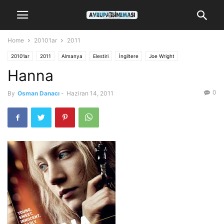
Home
2010'lar
2011
2010'lar
2011
Almanya
Elestiri
İngiltere
Joe Wright
Hanna
0
By
Osman Danacı
-
Haziran 14, 2011