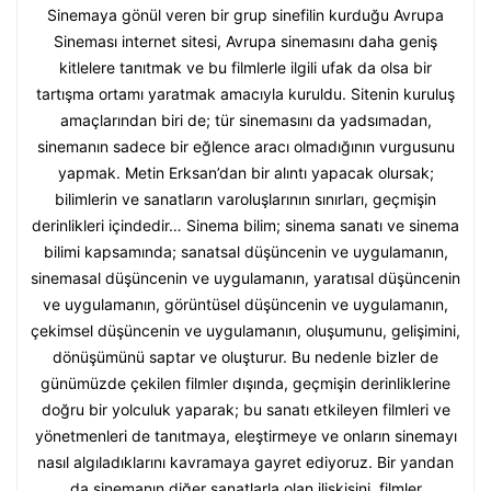
Sinemaya gönül veren bir grup sinefilin kurduğu Avrupa
Sineması internet sitesi, Avrupa sinemasını daha geniş
kitlelere tanıtmak ve bu filmlerle ilgili ufak da olsa bir
tartışma ortamı yaratmak amacıyla kuruldu. Sitenin kuruluş
amaçlarından biri de; tür sinemasını da yadsımadan,
sinemanın sadece bir eğlence aracı olmadığının vurgusunu
yapmak. Metin Erksan’dan bir alıntı yapacak olursak;
bilimlerin ve sanatların varoluşlarının sınırları, geçmişin
derinlikleri içindedir… Sinema bilim; sinema sanatı ve sinema
bilimi kapsamında; sanatsal düşüncenin ve uygulamanın,
sinemasal düşüncenin ve uygulamanın, yaratısal düşüncenin
ve uygulamanın, görüntüsel düşüncenin ve uygulamanın,
çekimsel düşüncenin ve uygulamanın, oluşumunu, gelişimini,
dönüşümünü saptar ve oluşturur. Bu nedenle bizler de
günümüzde çekilen filmler dışında, geçmişin derinliklerine
doğru bir yolculuk yaparak; bu sanatı etkileyen filmleri ve
yönetmenleri de tanıtmaya, eleştirmeye ve onların sinemayı
nasıl algıladıklarını kavramaya gayret ediyoruz. Bir yandan
da sinemanın diğer sanatlarla olan ilişkisini, filmler