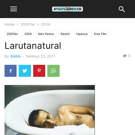
Home
2000'ler
2004
2000'ler
2004
Alex Pastor
Elestiri
İspanya
Kısa Film
Larutanatural
0
By
Editör
-
Temmuz 23, 2011