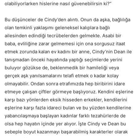
olabiliyorlarken hislerine nasıl güvenebilirsin ki?”
Bu düşünceler de Cindy’den alıntı. Onun da aşka, bağlılığa
olan temkinli yaklaşımı geleneksel kalıplara bağlı
ailesinden edindiği tecrübelerden gelmekte. Asabi bir
baba, evliliğine zarar gelmemesi için ona sorgusuz itaat
etmek zorunda kalan ev kadını bir anne, Cindy’nin Dean ile
tanışmadan önceki hayatında yaptığı seçimlerde yerini
buluyor gözükse de, beklenmedik bir hamileliği veya
gerçek aşk yanılsamalarını telafi etmek o kadar kolay
olmayabilir. Ondan sonra etrafımızda hep biribirini idare
etmeye çalışan çiftler görmeye başlıyoruz. Kendini eşlerine
karşı bazı yönlerden eksik hisseden erkekler, kendilerini
eşlerine karşı fazla idareci bulan ve bu yüzden kendilerine
yabancılaşmaya başlayan kadınlar farklı tezahürlerde de
olsa hep hayatın içinde yer alıyor. İşte Cindy ve Dean bu
sebeple boyut kazanmayı başarabilmiş karakterler olarak