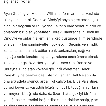
algılanabiliyorlar.
Ryan Gosling ve Michelle Williams, formlarının zirvesinde
iki oyuncu olarak Dean ve Cindy’yi hayata geçirmede çok
ciddi bir doğallık sergiliyorlar. Fakat bunda senaristlerin ve
onlardan biri olan yönetmen Derek Cianfrance’ın Dean ile
Cindy’yi ve onların sıkıntılarını kağıt üstünde, film şeridinde
bile canlı kılan samimiyetleri çok etkili. Geçmiş ve şimdiki
zaman arasında fark edilen renk tonlamaları, ışığı ve
loşluğu nefis karakter açıları yakalama enstrümanı olarak
kullanan doğal özverileriyle, yönetmen Cianfrance ve
Ukrayna-Hindistan kökenli görüntü yönetmeni Andrij
Parekh (yine benzer özellikler kullanılan Half Nelson da
ona ait) adeta oyunculardan rol çalıyorlar. Blue Valentine,
süresi boyunca yaşattığı hüzünle nasıl biteceğinin sırlarını
vermeyen, bittiğinde daha da üzen, hatta çok iyi bir final
yaptığı halde kendini beğendirememe riskine sahip, yine
de tüm filmsel özelliklerine rağmen hayatın bir parçası