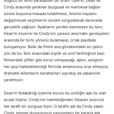
boğucu bir iklim yaratabilen bir dram. Öyle ki, Dean ve
Cindy arasında yaratılan duygusal ve mantıksal bağları
süresi boyunca masada tutabilmesi, ikisinin hayatını
değiştirecek seçimlerini sürekli sorgulatacak derecede
gerçeklik sağlıyor. Ayaklarını yerden kesmeyen bu tavır,
Dean’in özverisi ile Cindy’nin çaresiz ama haklı gerekçeleri
arasında bir türlü yönünü bulamayıp, ortak paydada
buluşamıyor. Belki de filmin ana gövdesindeki en çekici
yön de bu. İkisi arasındaki kişilik ve sınıf farklılığının bazı
filmlerdeki çiftler gibi sorun olmayacağı, aşkın, sevginin
her şeyi halledebileceği fikrinde anlamsızca ısrar etmeyişi,
dramatik ikilemlerin karakterleri yıpratışı da yabancılık
yaratmıyor.
Dean’in fedakârlığı üzerine kurulu bu evliliğin aşk ile olan
arızalı ilişkisi, Cindy’nin hamileliğinden itibaren seyirciyi
tek taraflı bir sorguya itiyor. O tarafın adı da Cindy zaten.
Cindy, minnet duygusunun savunmasız bir kararla aşk