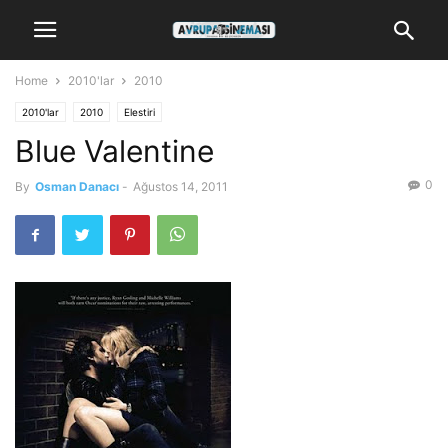
Home
2010'lar
2010
2010'lar
2010
Elestiri
Blue Valentine
0
By
Osman Danacı
-
Ağustos 14, 2011