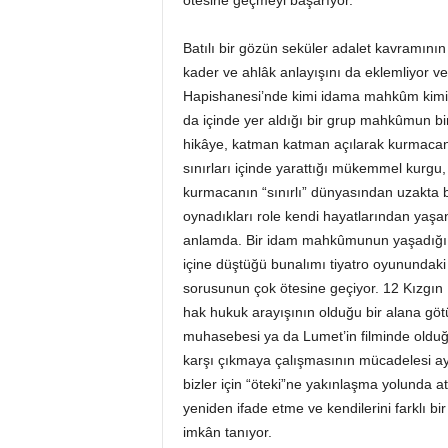
ötesine geçmeyi başarıyor.
Batılı bir gözün seküler adalet kavramını
kader ve ahlâk anlayışını da eklemliyor v
Hapishanesi’nde kimi idama mahkûm kimi i
da içinde yer aldığı bir grup mahkûmun bi
hikâye, katman katman açılarak kurmacanı
sınırları içinde yarattığı mükemmel kurgu,
kurmacanın “sınırlı” dünyasından uzakta bi
oynadıkları role kendi hayatlarından yaşanmı
anlamda. Bir idam mahkûmunun yaşadığı p
içine düştüğü bunalımı tiyatro oyunundaki 
sorusunun çok ötesine geçiyor. 12 Kızgın L
hak hukuk arayışının olduğu bir alana göt
muhasebesi ya da Lumet’in filminde olduğu 
karşı çıkmaya çalışmasının mücadelesi a
bizler için “öteki”ne yakınlaşma yolunda a
yeniden ifade etme ve kendilerini farklı b
imkân tanıyor.