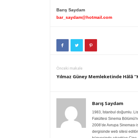
Barış Saydam
bar_saydam@hotmail.com
Önceki makale
Yılmaz Güney Memleketinde Hâlâ “K
Barış Saydam
1983, İstanbul doğumlu. Lis
Fakültesi Sinema Bölümü'nde
2008’de Avrupa Sineması isi
dergisinde web sitesi editö