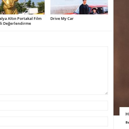
alya Altın Portakal Film
Drive My Car
ali Değerlendirme
H
B