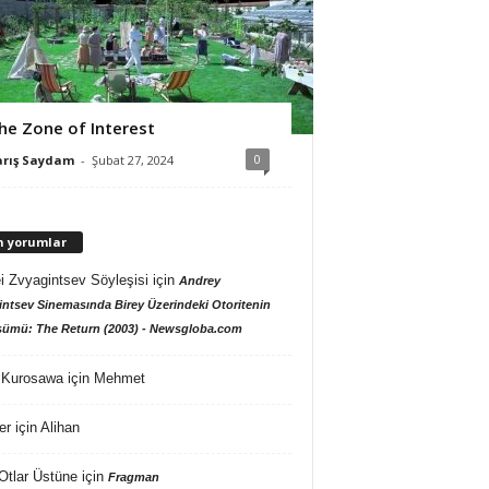
he Zone of Interest
0
arış Saydam
-
Şubat 27, 2024
n yorumlar
i Zvyagintsev Söyleşisi
için
Andrey
ntsev Sinemasında Birey Üzerindeki Otoritenin
ümü: The Return (2003) - Newsgloba.com
 Kurosawa
için
Mehmet
er
için
Alihan
Otlar Üstüne
için
Fragman