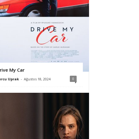
rive My Car
0
urcu Uprak
-
Ağustos 18, 2024