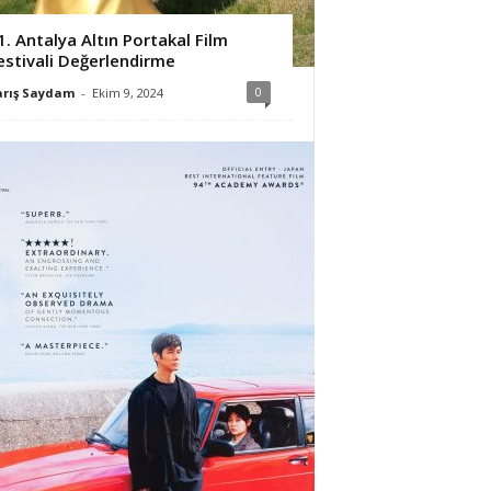
1. Antalya Altın Portakal Film
estivali Değerlendirme
0
arış Saydam
-
Ekim 9, 2024