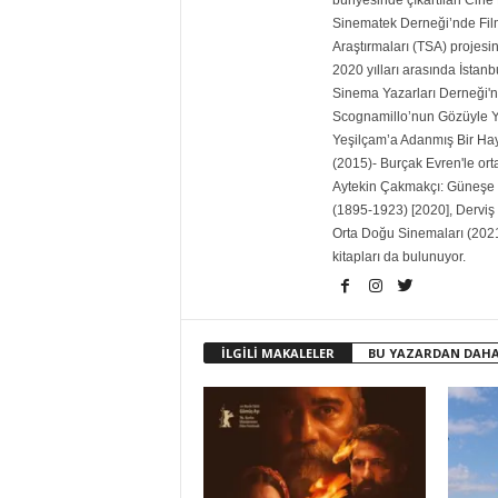
bünyesinde çıkartılan Cine 
Sinematek Derneği’nde Film 
Araştırmaları (TSA) projesin
2020 yılları arasında İstanb
Sinema Yazarları Derneği'ni
Scognamillo’nun Gözüyle Ye
Yeşilçam’a Adanmış Bir Ha
(2015)- Burçak Evren'le ort
Aytekin Çakmakçı: Güneşe 
(1895-1923) [2020], Derviş
Orta Doğu Sinemaları (2021
kitapları da bulunuyor.
İLGİLİ MAKALELER
BU YAZARDAN DAHA