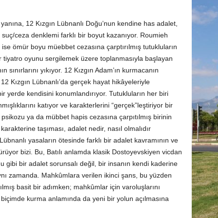
n yanına, 12 Kızgın Lübnanlı Doğu’nun kendine has adalet,
e suç/ceza denklemi farklı bir boyut kazanıyor. Roumieh
se ömür boyu müebbet cezasına çarptırılmış tutukluların
r tiyatro oyunu sergilemek üzere toplanmasıyla başlayan
n sınırlarını yıkıyor. 12 Kızgın Adam’ın kurmacanın
 12 Kızgın Lübnanlı’da gerçek hayat hikâyeleriyle
r yerde kendisini konumlandırıyor. Tutukluların her biri
şlıklarını katıyor ve karakterlerini “gerçek”leştiriyor bir
sikozu ya da mübbet hapis cezasına çarpıtılmış birinin
karakterine taşıması, adalet nedir, nasıl olmalıdır
übnanlı yasaların ötesinde farklı bir adalet kavramının ve
ürüyor bizi. Bu, Batılı anlamda klasik Dostoyevskiyen vicdan
gibi bir adalet sorunsalı değil, bir insanın kendi kaderine
ynı zamanda. Mahkûmlara verilen ikinci şans, bu yüzden
tılmış basit bir adımken; mahkûmlar için varoluşlarını
ir biçimde kurma anlamında da yeni bir yolun açılmasına