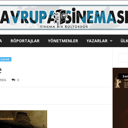
A
RÖPORTAJLAR
YÖNETMENLER
YAZARLAR
ÜLK
CCACHE
e
Son
2006
0