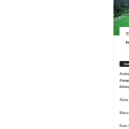
T
B
So
Andre
Zvyagi
Dönüş
Akira
Mavz
Kuru 