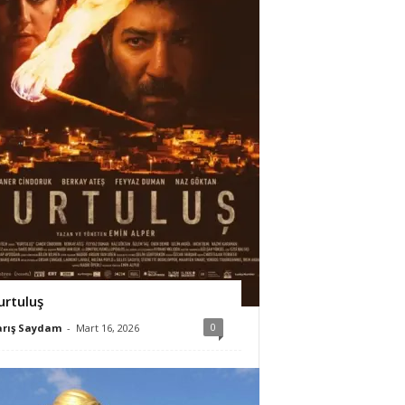
urtuluş
0
arış Saydam
-
Mart 16, 2026