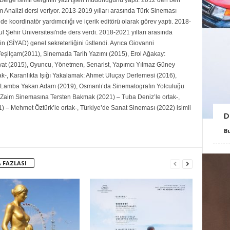
Belge isimli derginin yazı işleri müdürlüğünü yaptı. 2012’den beri
Analizi dersi veriyor. 2013-2019 yılları arasında Türk Sineması
de koordinatör yardımcılığı ve içerik editörü olarak görev yaptı. 2018-
ul Şehir Üniversitesi'nde ders verdi. 2018-2021 yılları arasında
n (SİYAD) genel sekreterliğini üstlendi. Ayrıca Giovanni
şilçam(2011), Sinemada Tarih Yazımı (2015), Erol Ağakay:
yat (2015), Oyuncu, Yönetmen, Senarist, Yapımcı Yılmaz Güney
ak-, Karanlıkta Işığı Yakalamak: Ahmet Uluçay Derlemesi (2016),
Lamba Yakan Adam (2019), Osmanlı’da Sinematografın Yolculuğu
 Zaim Sinemasına Tersten Bakmak (2021) – Tuba Deniz’le ortak-,
) – Mehmet Öztürk’le ortak-, Türkiye’de Sanat Sineması (2022) isimli
D
B
 FAZLASI