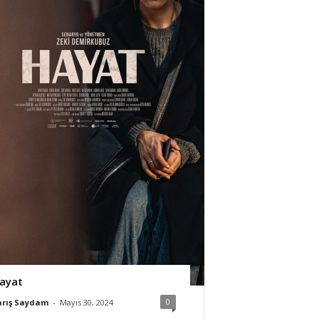
ayat
0
arış Saydam
-
Mayıs 30, 2024