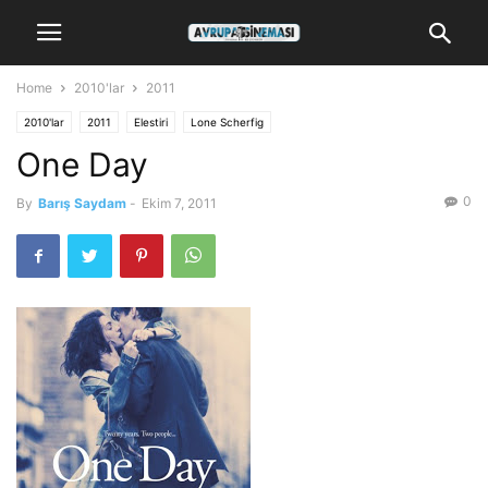
Home
2010'lar
2011
2010'lar
2011
Elestiri
Lone Scherfig
One Day
0
By
Barış Saydam
-
Ekim 7, 2011