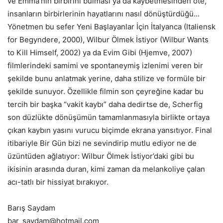
ve Emma’nın birbirini bulması ya da kaybetmesinden öte,
insanların birbirlerinin hayatlarını nasıl dönüştürdüğü…
Yönetmen bu sefer Yeni Başlayanlar İçin İtalyanca (Italiensk
for Begyndere, 2000), Wilbur Ölmek İstiyor (Wilbur Wants
to Kill Himself, 2002) ya da Evim Gibi (Hjemve, 2007)
filmlerindeki samimi ve spontaneymiş izlenimi veren bir
şekilde bunu anlatmak yerine, daha stilize ve formüle bir
şekilde sunuyor. Özellikle filmin son çeyreğine kadar bu
tercih bir başka “vakit kaybı” daha dedirtse de, Scherfig
son düzlükte dönüşümün tamamlanmasıyla birlikte ortaya
çıkan kaybın yasını vurucu biçimde ekrana yansıtıyor. Final
itibariyle Bir Gün bizi ne sevindirip mutlu ediyor ne de
üzüntüden ağlatıyor: Wilbur Ölmek İstiyor’daki gibi bu
ikisinin arasında duran, kimi zaman da melankoliye çalan
acı-tatlı bir hissiyat bırakıyor.
Barış Saydam
bar_saydam@hotmail.com