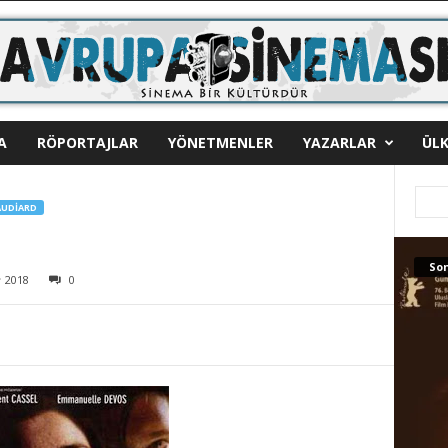
A
RÖPORTAJLAR
YÖNETMENLER
YAZARLAR
ÜLK
AUDIARD
Son
2018
0