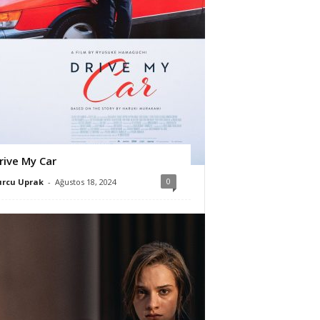
rive My Car
0
urcu Uprak
-
Ağustos 18, 2024