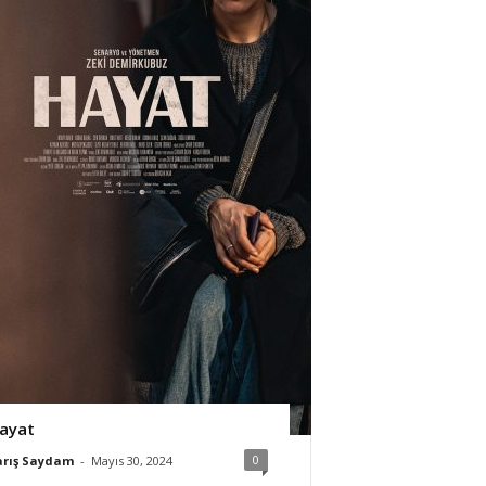
ayat
0
arış Saydam
-
Mayıs 30, 2024