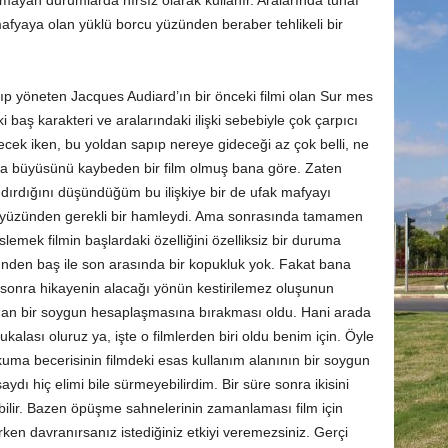
 olmayan durumlarda hırsız olarak kullanır. Aralarında tuhaf
 mafyaya olan yüklü borcu yüzünden beraber tehlikeli bir
ıp yöneten Jacques Audiard’ın bir önceki filmi olan Sur mes
ki baş karakteri ve aralarındaki ilişki sebebiyle çok çarpıcı
lecek iken, bu yoldan sapıp nereye gideceği az çok belli, ne
nca büyüsünü kaybeden bir film olmuş bana göre. Zaten
ındırdığını düşündüğüm bu ilişkiye bir de ufak mafyayı
şi yüzünden gerekli bir hamleydi. Ama sonrasında tamamen
lemek filmin başlardaki özelliğini özelliksiz bir duruma
nünden baş ile son arasında bir kopukluk yok. Fakat bana
n sonra hikayenin alacağı yönün kestirilemez oluşunun
ıradan bir soygun hesaplaşmasına bırakması oldu. Hani arada
kalası oluruz ya, işte o filmlerden biri oldu benim için. Öyle
kuma becerisinin filmdeki esas kullanım alanının bir soygun
dı hiç elimi bile sürmeyebilirdim. Bir süre sonra ikisini
ebilir. Bazen öpüşme sahnelerinin zamanlaması film için
ken davranırsanız istediğiniz etkiyi veremezsiniz. Gerçi