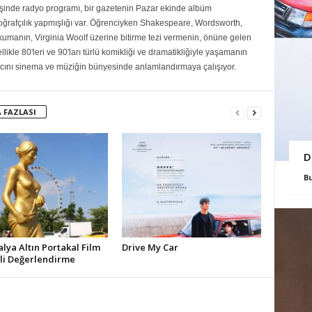
inde radyo programı, bir gazetenin Pazar ekinde albüm
toğrafçılık yapmışlığı var. Öğrenciyken Shakespeare, Wordsworth,
umanın, Virginia Woolf üzerine bitirme tezi vermenin, önüne gelen
ikle 80'leri ve 90'ları türlü komikliği ve dramatikliğiyle yaşamanın
ını sinema ve müziğin bünyesinde anlamlandırmaya çalışıyor.
 FAZLASI
D
B
alya Altın Portakal Film
Drive My Car
ali Değerlendirme