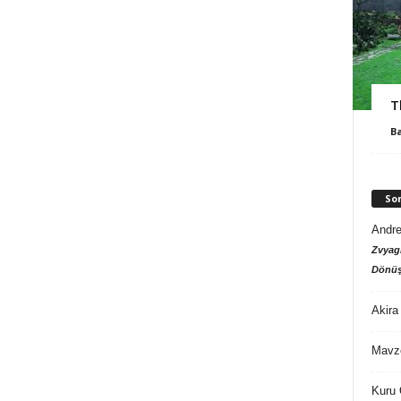
T
B
So
Andre
Zvyagi
Dönüş
Akira
Mavz
Kuru 