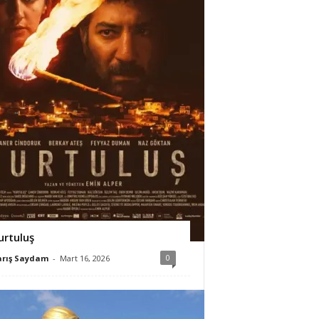
urtuluş
0
arış Saydam
-
Mart 16, 2026