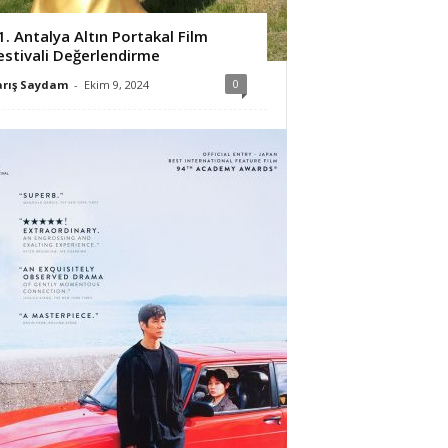
1. Antalya Altın Portakal Film
estivali Değerlendirme
0
arış Saydam
-
Ekim 9, 2024