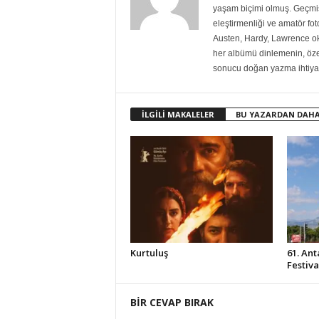
yaşam biçimi olmuş. Geçmiş
eleştirmenliği ve amatör fo
Austen, Hardy, Lawrence ok
her albümü dinlemenin, özell
sonucu doğan yazma ihtiyac
İLGİLİ MAKALELER
BU YAZARDAN DAHA
Kurtuluş
61. Ant
Festiv
BİR CEVAP BIRAK