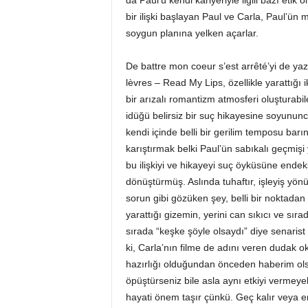
da Paul’ü kendi kariyeriyle ilgili bazı etik
bir ilişki başlayan Paul ve Carla, Paul’ün
soygun planına yelken açarlar.
De battre mon coeur s’est arrêté’yi de yaz
lèvres – Read My Lips, özellikle yarattığı i
bir arızalı romantizm atmosferi oluşturabi
idüğü belirsiz bir suç hikayesine soyunu
kendi içinde belli bir gerilim temposu bar
karıştırmak belki Paul’ün sabıkalı geçmi
bu ilişkiyi ve hikayeyi suç öyküsüne endeks
dönüştürmüş. Aslında tuhaftır, işleyiş yö
sorun gibi gözüken şey, belli bir noktada
yarattığı gizemin, yerini can sıkıcı ve s
sırada “keşke şöyle olsaydı” diye senarist u
ki, Carla’nın filme de adını veren dudak o
hazırlığı olduğundan önceden haberim olsay
öpüştürseniz bile asla aynı etkiyi vermey
hayati önem taşır çünkü. Geç kalır veya er