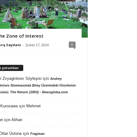
he Zone of Interest
0
arış Saydam
-
Şubat 27, 2024
n yorumlar
i Zvyagintsev Söyleşisi
için
Andrey
ntsev Sinemasında Birey Üzerindeki Otoritenin
ümü: The Return (2003) - Newsgloba.com
 Kurosawa
için
Mehmet
er
için
Alihan
Otlar Üstüne
için
Fragman