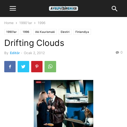
Home
1990'lar
1996
1990'lar
1996
Aki Kaurismaki
Elestiri
Finlandiya
Drifting Clouds
0
By
Editör
-
Ocak 2, 2012