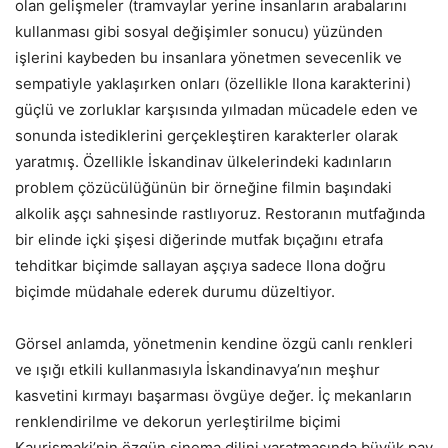
olan gelişmeler (tramvaylar yerine insanların arabalarını
kullanması gibi sosyal değişimler sonucu) yüzünden
işlerini kaybeden bu insanlara yönetmen sevecenlik ve
sempatiyle yaklaşırken onları (özellikle Ilona karakterini)
güçlü ve zorluklar karşısında yılmadan mücadele eden ve
sonunda istediklerini gerçekleştiren karakterler olarak
yaratmış. Özellikle İskandinav ülkelerindeki kadınların
problem çözücülüğünün bir örneğine filmin başındaki
alkolik aşçı sahnesinde rastlıyoruz. Restoranın mutfağında
bir elinde içki şişesi diğerinde mutfak bıçağını etrafa
tehditkar biçimde sallayan aşçıya sadece Ilona doğru
biçimde müdahale ederek durumu düzeltiyor.
Görsel anlamda, yönetmenin kendine özgü canlı renkleri
ve ışığı etkili kullanmasıyla İskandinavya’nın meşhur
kasvetini kırmayı başarması övgüye değer. İç mekanların
renklendirilme ve dekorun yerleştirilme biçimi
Kaurismaki’nin özgün sinema dilini yaratmasında büyük pay