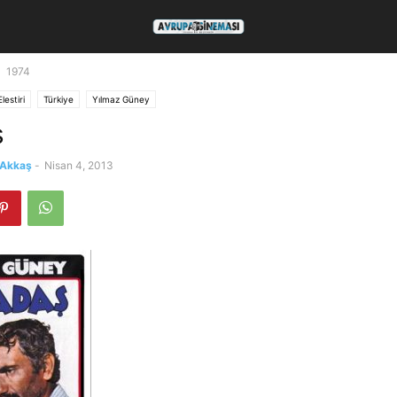
1974
Elestiri
Türkiye
Yılmaz Güney
ş
 Akkaş
-
Nisan 4, 2013