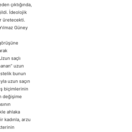
eden çıktığında,
ldi. İdeolojik
r üretecekti.
, Yılmaz Güney
 görüşüne
arak
 Uzun saçlı
ınanan” uzun
Üstelik bunun
ıyla uzun saçın
ış biçimlerinin
en değişime
asının
kle ahlaka
ir kadınla, arzu
terinin