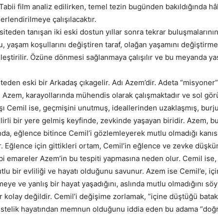
. Tabii film analiz edilirken, temel tezin bugünden bakıldığında hâ
rlendirilmeye çalışılacaktır.
siteden tanışan iki eski dostun yıllar sonra tekrar buluşmalarının
 yaşam koşullarını değiştiren taraf, olağan yaşamını değiştir
 eleştirilir. Özüne dönmesi sağlanmaya çalışılır ve bu meyanda y
iteden eski bir Arkadaş çıkagelir. Adı Azem’dir. Adeta “misyoner”
en Azem, karayollarında mühendis olarak çalışmaktadır ve sol görü
ı Cemil ise, geçmişini unutmuş, ideallerinden uzaklaşmış, burj
lirli bir yere gelmiş keyfinde, zevkinde yaşayan biridir. Azem, 
a, eğlence bitince Cemil’i gözlemleyerek mutlu olmadığı kanısı
. Eğlence için gittikleri ortam, Cemil’in eğlence ve zevke düşkü
ibi emareler Azem’in bu tespiti yapmasına neden olur. Cemil ise,
lu bir evliliği ve hayatı olduğunu savunur. Azem ise Cemil’e, iç
ye ve yanlış bir hayat yaşadığını, aslında mutlu olmadığını söy
r kolay değildir. Cemil’i değişime zorlamak, ”içine düştüğü batak
üstelik hayatından memnun olduğunu iddia eden bu adama “doğr