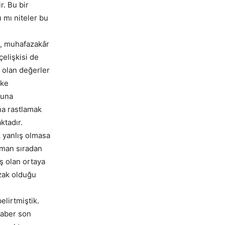
r. Bu bir
 mı niteler bu
ç, muhafazakâr
çelişkisi de
 olan değerler
lke
luna
na rastlamak
ktadır.
k yanlış olmasa
aman sıradan
ış olan ortaya
uzak olduğu
elirtmiştik.
raber son