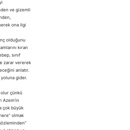
yi
nden ve gizemli
inden,
nerek ona ilgi
genç olduğunu
amlarını kıran
ebep, sınıf
ne zarar vererek
ceğini anlatır.
 yoluna gider.
y olur çünkü
en Azem’in
da çok büyük
enere” olmak
“gözleminden”