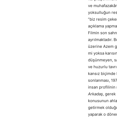
ve muhafazakâr 
yoksulluğun res
”biz resim çeke
açıklama yapmas
Filmin son sahn
ayrılmaktadır. B
üzerine Azem gü
mi yoksa karısın
düşünmeyen, sad
ve huzurlu tavrı
kansız biçimde 
sonlanması, 1970
insan profilinin
Arkadaş
, gerek 
konusunun ahlak
getirmek olduğu
yaparak o dönem