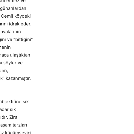
abul etmez ve
r günahlardan
. Cemil köydeki
rını idrak eder.
davalarının
nı ve “bittiğini”
ümenin
maca ulaştıktan
nı söyler ve
den,
ek” kazanmıştır.
bjektifine sık
kadar sık
dır. Zira
yaşam tarzları
raz küçümseyici