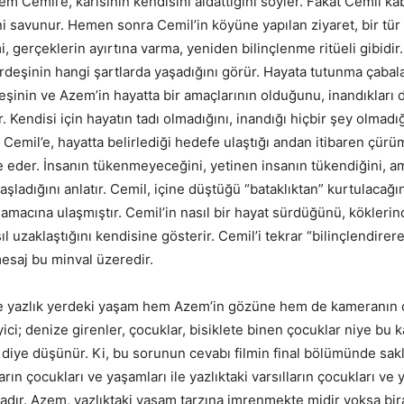
m Cemil’e, karısının kendisini aldattığını söyler. Fakat Cemil k
ni savunur. Hemen sonra Cemil’in köyüne yapılan ziyaret, bir tü
, gerçeklerin ayırtına varma, yeniden bilinçlenme ritüeli gibidir
rdeşinin hangi şartlarda yaşadığını görür. Hayata tutunma çabala
eşinin ve Azem’in hayatta bir amaçlarının olduğunu, inandıkları 
 Kendisi için hayatın tadı olmadığını, inandığı hiçbir şey olmadığı
 Cemil’e, hayatta belirlediği hedefe ulaştığı andan itibaren çür
de eder. İnsanın tükenmeyeceğini, yetinen insanın tükendiğini, a
ladığını anlatır. Cemil, içine düştüğü “bataklıktan” kurtulacağı
amacına ulaşmıştır. Cemil’in nasıl bir hayat sürdüğünü, köklerin
l uzaklaştığını kendisine gösterir. Cemil’i tekrar “bilinçlendirer
mesaj bu minval üzeredir.
le yazlık yerdeki yaşam hem Azem’in gözüne hem de kameranın o
leyici; denize girenler, çocuklar, bisiklete binen çocuklar niye bu 
 diye düşünür. Ki, bu sorunun cevabı filmin final bölümünde saklı
rın çocukları ve yaşamları ile yazlıktaki varsılların çocukları ve 
ktadır. Azem, yazlıktaki yaşam tarzına imrenmekte midir yoksa bi