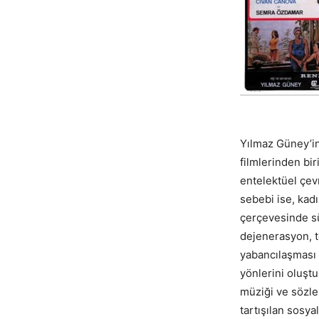
Yılmaz Güney’in
filmlerinden bi
entelektüel çevr
sebebi ise, kadı
çerçevesinde sür
dejenerasyon, 
yabancılaşması v
yönlerini oluşt
müziği ve sözle
tartışılan sosy