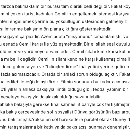
tarzda bakmakta mıdır burası tam olarak belli değildir. Fakat kö
mini çeken turist kadınları Cemil’in engellemek istemesi karşıs
nleri engellemek yerine bu yoksulluğun üstesinden gelmeliyiz” 
ı imrenme bakışının ön plana çıktığını göstermektedir.
esi gayet çarpıcıdır. Azem adeta “misyonunu” tamamlamıştır ve 
u esnada Cemil karısı ile yüzleşmektedir. Bir el silah sesi duyulu
lümser ve yürümeye devam eder. Cemil silahı kime karşı kullan
a mı belli değildir. Cemil’in silahı kendine karşı kullanmış olma ih
ece gülümseyen ve “bilinçlendirme” faaliyetini yerine getiren
 fazla acımasızcadır. Ortada bir ahlaki sorun olduğu açıktır. Fak
halledilebileceği de aşikârdır. Filmin sonunun bu kadar acıması
’li yılların ahlaka bakışıyla ilintili olduğu gibi, feodal yapının bi
 meseleye bakışıyla da alakalı olduğu savunulabilir.
ahlaka bakışıyla gerekse final sahnesi itibariyle çok tartışılmıştı
a bakış çerçevesinde sol-sosyalist Dünya görüşünün bazı argü
nu belirtmiştik.Yükselen sol hareketlere paralel olarak Güney de
in tartışmalarına bir katkı ya da bakış açısı sunmayı denemişti