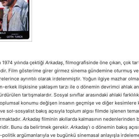
 1974 yılında çektiği
Arkadaş
, filmografisinde öne çıkan, çok tar
ridir. Film gösterime girer girmez sinema gündemine oturmuş v
elerince ayrıntılı olarak irdelenmiştir. Yoğun ilgiye mazhar olm
n-erkek ilişkisine yaklaşım tarzı ile o dönemin devrimci ahlak an
dürülen tartışmalardır. Sosyal sınıflar arasındaki ahlaki farklılık
toplumsal konumu değişen insanın geçmişe ve diğer kesimlere 
e sol-sosyalist bakış açısıyla toplum algısı filmde işlenen tema
urmaktadır.
Arkadaş
filminin akıllarda kalmasının nedenlerinden bi
ridir. Bunu da belirtmek gerekir.
Arkadaş
’ı o dönemin bakış açıs
al-politik argümanlarıyla ve bugünkü sinemasal anlayışla irdelem