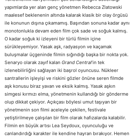
yapımlarda yer alan genç yönetmen Rebecca Zlatowski
maalesef beklenenin altında kalarak klasik bir olay örgüsü
ile konunun dışına çıkamamış. Başından sonuna kadar aynı
monotonlukla devam eden film çok sade ve soğuk kalmış.
O kadar soğuk ki izleyeni bir türlü filmin içine
sürükleyemiyor. Yasak aşk, radyasyon ve kaçamak
buluşmalar üçgeninde filmin sığındığı başka bir nokta yok.
Senaryo olarak zayıf kalan
Grand Central
’in tek
izlenebilirliğini sağlayan iki başrol oyuncusu. Nükleer
santrallerin işleyişi ve riskini gözler önüne seren filmde
aşk konusu biraz yavan ve eksik kalmış. Yasak aşkın
simgesi kırmızı elma, yönetmenin kullandığı bir gönderme
olup dikkat çekiyor. Açıkçası böylesi umut taşıyan bir
yönetmenin son filmi aceleyle çekilen, festivale
yetiştirilmeye çalışılan bir film olarak hafızalarda kalabilir.
Filmin en büyük artısı Lea Seydoux, oyunculuğu ve
canlandırdığı karakter ile kendine hayran bırakıyor. Hemen