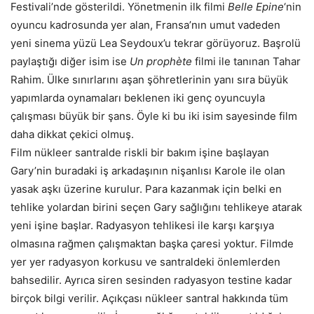
Festivali’nde gösterildi. Yönetmenin ilk filmi
Belle Epine
‘nin
oyuncu kadrosunda yer alan, Fransa’nın umut vadeden
yeni sinema yüzü Lea Seydoux’u tekrar görüyoruz. Başrolü
paylaştığı diğer isim ise
Un prophète
filmi ile tanınan Tahar
Rahim. Ülke sınırlarını aşan şöhretlerinin yanı sıra büyük
yapımlarda oynamaları beklenen iki genç oyuncuyla
çalışması büyük bir şans. Öyle ki bu iki isim sayesinde film
daha dikkat çekici olmuş.
Film nükleer santralde riskli bir bakım işine başlayan
Gary’nin buradaki iş arkadaşının nişanlısı Karole ile olan
yasak aşkı üzerine kurulur. Para kazanmak için belki en
tehlike yolardan birini seçen Gary sağlığını tehlikeye atarak
yeni işine başlar. Radyasyon tehlikesi ile karşı karşıya
olmasına rağmen çalışmaktan başka çaresi yoktur. Filmde
yer yer radyasyon korkusu ve santraldeki önlemlerden
bahsedilir. Ayrıca siren sesinden radyasyon testine kadar
birçok bilgi verilir. Açıkçası nükleer santral hakkında tüm