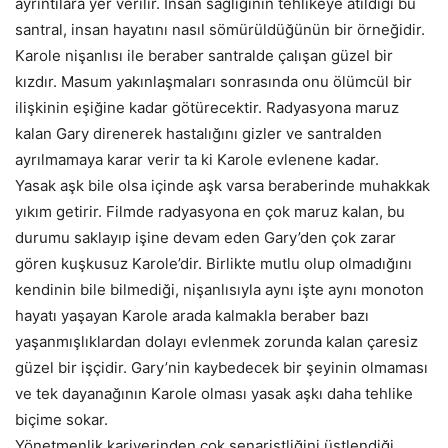
ayrıntılara yer verilir. İnsan sağlığının tehlikeye atıldığı bu
santral, insan hayatını nasıl sömürüldüğünün bir örneğidir.
Karole nişanlısı ile beraber santralde çalışan güzel bir
kızdır. Masum yakınlaşmaları sonrasında onu ölümcül bir
ilişkinin eşiğine kadar götürecektir. Radyasyona maruz
kalan Gary direnerek hastalığını gizler ve santralden
ayrılmamaya karar verir ta ki Karole evlenene kadar.
Yasak aşk bile olsa içinde aşk varsa beraberinde muhakkak
yıkım getirir. Filmde radyasyona en çok maruz kalan, bu
durumu saklayıp işine devam eden Gary’den çok zarar
gören kuşkusuz Karole’dir. Birlikte mutlu olup olmadığını
kendinin bile bilmediği, nişanlısıyla aynı işte aynı monoton
hayatı yaşayan Karole arada kalmakla beraber bazı
yaşanmışlıklardan dolayı evlenmek zorunda kalan çaresiz
güzel bir işçidir. Gary’nin kaybedecek bir şeyinin olmaması
ve tek dayanağının Karole olması yasak aşkı daha tehlike
biçime sokar.
Yönetmenlik kariyerinden çok senaristliğini üstlendiği