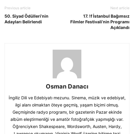
Previous article
Next article
50. Siyad Ödülleri’nin
17. !f İstanbul Bağımsız
Adayları Belirlendi
Filmler Festivali’nin Programı
Açıklandı
Osman Danacı
İngiliz Dili ve Edebiyatı mezunu. Sinema, müzik ve edebiyat,
ilgi alanı olmaktan öteye geçmiş, yaşam biçimi olmuş.
Geçmişinde radyo programı, bir gazetenin Pazar ekinde
albüm eleştirmenliği ve amatör fotoğrafçılık yapmışlığı var.
Öğrenciyken Shakespeare, Wordsworth, Austen, Hardy,
Lawrence okumanın, Virginia Woolf üzerine bitirme tezi