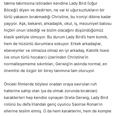
takma takıntısına istinaden kendine Lady Bird (Uğur
Böceği) diyen ve dedirten, ne var ki uğursuzlukların bir
türlü yakasını bırakmadığı Christine, bu ironiyi dibine kadar
yaşıyor. Aşk, bekaret, arkadaşlık, okul, iş, mezuniyet balosu
hiçbiri onun istediği ve bizim olacağını düşündüğümüz
klasik şekliyle olmuyor. Bu durum Lady Bird’ü hem komik,
hem de hüzünlü durumlara sokuyor. Erkek arkadaşlar,
ebeveynler ve olmazsa olmaz en iyi arkadaş, Katolik lisesi
(ve onun türlü hocaları) üzerinden Christine’in
normalleşememe sıkıntıları, Gerwig’in aslında normal, en
önemlisi de özgür bir birey tanımına tam oturuyor.
Önceki filmlerde böylesi oradan oraya savrulan ruh
hallerine sahip olan (ya da olmak zorunda bırakılan)
karakterleri hep kendisi oynayan Greta Gerwig, Lady Bird
rolünü bu defa İrlandalı genç oyuncu Saoirse Ronan’ın
ellerine teslim etmiş. O da hem karakterini, hem de komple