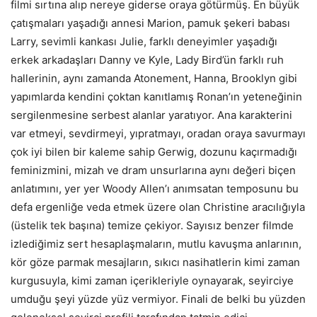
filmi sırtına alıp nereye giderse oraya götürmüş. En büyük
çatışmaları yaşadığı annesi Marion, pamuk şekeri babası
Larry, sevimli kankası Julie, farklı deneyimler yaşadığı
erkek arkadaşları Danny ve Kyle, Lady Bird’ün farklı ruh
hallerinin, aynı zamanda Atonement, Hanna, Brooklyn gibi
yapımlarda kendini çoktan kanıtlamış Ronan’ın yeteneğinin
sergilenmesine serbest alanlar yaratıyor. Ana karakterini
var etmeyi, sevdirmeyi, yıpratmayı, oradan oraya savurmayı
çok iyi bilen bir kaleme sahip Gerwig, dozunu kaçırmadığı
feminizmini, mizah ve dram unsurlarına aynı değeri biçen
anlatımını, yer yer Woody Allen’ı anımsatan temposunu bu
defa ergenliğe veda etmek üzere olan Christine aracılığıyla
(üstelik tek başına) temize çekiyor. Sayısız benzer filmde
izlediğimiz sert hesaplaşmaların, mutlu kavuşma anlarının,
kör göze parmak mesajların, sıkıcı nasihatlerin kimi zaman
kurgusuyla, kimi zaman içerikleriyle oynayarak, seyirciye
umduğu şeyi yüzde yüz vermiyor. Finali de belki bu yüzden