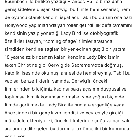
Baumbach ile birlikte yazdığı Frances Ha ile biraz daha
geniş kitlelere ulaşan Gerwig, bu filmle hem senarist, hem
de oyuncu olarak kendini ispatladı. Tabii bu durum ona bazı
Hollywood yapımlarında yan roller getirdi. İlk defa tamamını
kendisinin yazıp yönettiği Lady Bird ise otobiyografik
özellikler taşıyan, “coming of age” filmler arasında
şimdiden kendine sağlam bir yer edinen güçlü bir yapım.
18 yaşına az bir zaman kalan, kendine Lady Bird ismini
takan Christine gibi Gerwig de Sacramento’da doğmuş,
Katolik lisesinde okumuş, annesi de hemşireymiş. Tabii bu
yapısal benzerliklerin yanında, Gerwig’in önceki
filmlerinden bildiğimiz kadınsı bakış açısının duygusal ve
toplumsal kimlik konumlandırmaları yine yoğun biçimde
filmde görülmekte. Lady Bird ile bunlara ergenliğe veda
öncesindeki bir genç kızın kendisi ve çevresiyle girdiği
mücadele ekleniyor ki, önceki filmlerinde çoğu zaman satır
aralarında dile gelen bu durum artık öncelikli bir konumda
yer alıyor.