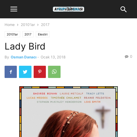
Home
2010'lar
2017
2010'lar
2017
Elestiri
Lady Bird
0
By
Osman Danacı
-
Ocak 13, 2018