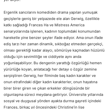
Ergenlik sancılarını komediden drama yapılan yumuşak
geçişlerle geniş bir yelpazede ele alan Gerwig, özellikle
katkı sağladığı Frances Ha ve Mistress America
senaryolarında işlenen, kadının toplumdaki konumundan
hareketle yine benzer şeyler ifade ediyor. Ama onun ifade
ediş tarzı her zaman dinamik, sıkboğaz etmeden gerçekçi,
olması gerektiği kadar alaycı, sömürüye kaçmadan hüzünlü
olduğu için sevimliliğe ve ciddiyete aynı anda
yoğunlaşabiliyor. Bu dengenin yarattığı özgürlüğü hemen
yürürlüğe koyan, anlatacağı her detayı o özgür zemine
serpiştiren Gerwig, her filminde baş kadın karakter ve
onun etrafındaki diğer kadın karakterler, onun hayatına
birer birer giren ve çıkan erkekler döngüsünde bir
olgunlaşma süreci meydana getiriyor. Üniversite yıllarında
sosyal ve duygusal yönden ayakta durma gayreti içindeki
Frances, birkaç yıl öncesindeki Christine’in lise